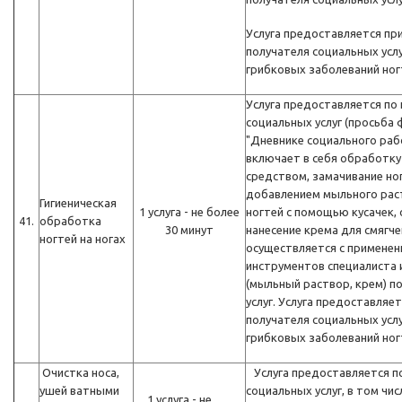
Услуга предоставляется при
получателя социальных услу
грибковых заболеваний ног
Услуга предоставляется по
социальных услуг (просьба 
"Дневнике социального рабо
включает в себя обработ
средством, замачивание ног
добавлением мыльного рас
Гигиеническая
1 услуга - не более
ногтей с помощью кусачек,
41.
обработка
30 минут
нанесение крема для смягче
ногтей на ногах
осуществляется с примене
инструментов специалиста 
(мыльный раствор, крем) п
услуг. Услуга предоставляет
получателя социальных услу
грибковых заболеваний ног
Очистка носа,
Услуга предоставляется по
ушей ватными
социальных услуг, в том чис
1 услуга - не