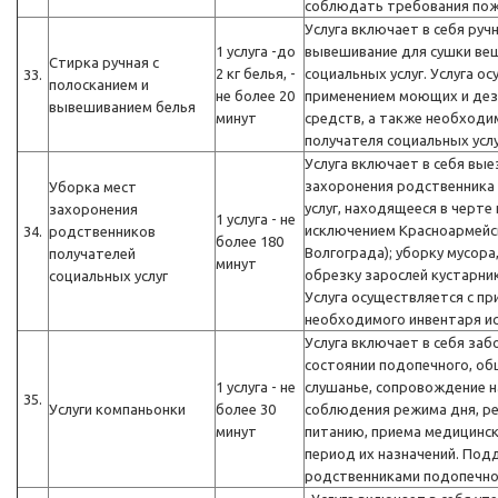
соблюдать требования пож
Услуга включает в себя руч
1 услуга -до
вывешивание для сушки ве
Стирка ручная с
2 кг белья, -
социальных услуг. Услуга о
33.
полосканием и
не более 20
применением моющих и де
вывешиванием белья
минут
средств, а также необходи
получателя социальных усл
Услуга включает в себя вые
захоронения родственника
Уборка мест
услуг, находящееся в черте
захоронения
1 услуга - не
исключением Красноармейс
34.
родственников
более 180
Волгограда); уборку мусора,
получателей
минут
обрезку зарослей кустарник
социальных услуг
Услуга осуществляется с п
необходимого инвентаря ис
Услуга включает в себя за
состоянии подопечного, об
1 услуга - не
слушанье, сопровождение н
35.
Услуги компаньонки
более 30
соблюдения режима дня, р
минут
питанию, приема медицинск
период их назначений. Под
родственниками подопечно