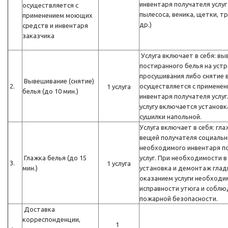
инвентаря получателя услуг
осуществляется с
пылесоса, веника, щетки, т
применением моющих
др.)
средств и инвентаря
заказчика
Услуга включает в себя: в
постиранного белья на устр
просушивания либо снятие 
Вывешивание (снятие)
2.
осуществляется с примене
1 услуга
белья (до 10 мин.)
инвентаря получателя услуг
услугу включается установ
сушилки напольной.
Услуга включает в себя: гла
вещей получателя социальн
необходимого инвентаря п
Глажка белья (до 15
услуг. При необходимости в
3.
1 услуга
мин.)
установка и демонтаж глад
оказанием услуги необходи
исправности утюга и собл
пожарной безопасности.
Доставка
корреспонденции,
1