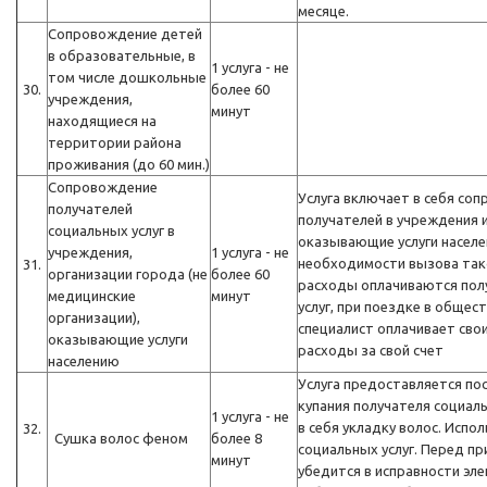
месяце.
Сопровождение детей
в образовательные, в
1 услуга - не
том числе дошкольные
30.
более 60
учреждения,
минут
находящиеся на
территории района
проживания (до 60 мин.)
Сопровождение
Услуга включает в себя со
получателей
получателей в учреждения и
социальных услуг в
оказывающие услуги населе
учреждения,
1 услуга - не
необходимости вызова так
31.
организации города (не
более 60
расходы оплачиваются пол
медицинские
минут
услуг, при поездке в обще
организации),
специалист оплачивает сво
оказывающие услуги
расходы за свой счет
населению
Услуга предоставляется по
купания получателя социаль
1 услуга - не
в себя укладку волос. Испо
32.
Сушка волос феном
более 8
социальных услуг. Перед п
минут
убедится в исправности эл