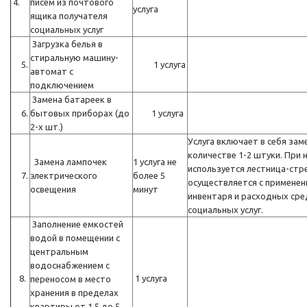
4.
писем из почтового
услуга
ящика получателя
социальных услуг
Загрузка белья в
стиральную машину-
5.
1 услуга
автомат с
подключением
Замена батареек в
6.
бытовых приборах (до
1 услуга
2-х шт.)
Услуга включает в себя зам
количестве 1-2 штуки. При
Замена лампочек
1 услуга не
используется лестница-стре
7.
электрического
более 5
осуществляется с примене
освещения
минут
инвентаря и расходных сре
социальных услуг.
Заполнение емкостей
водой в помещении с
центральным
водоснабжением с
8.
1 услуга
переносом в место
хранения в пределах
квартиры от 1,5 до 5