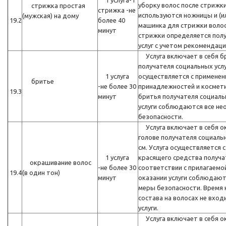
1 услуга-1
уборку волос после стрижк
стрижка простая
стрижка -не
используются ножницы и (и
(мужская) на дому
19.2
более 40
машинка для стрижки волос
минут
стрижки определяется пол
услуг с учетом рекомендаци
Услуга включает в себя бр
получателя социальных услу
1 услуга
осуществляется с примене
бритье
-не более 30
принадлежностей и космети
19.3
минут
бритья получателя социальн
услуги соблюдаются все н
безопасности.
Услуга включает в себя о
голове получателя социальн
см. Услуга осуществляется 
1 услуга
красящего средства получат
окрашивание волос
-не более 30
соответствии с прилагаемой
19.4
(в один тон)
минут
оказании услуги соблюдаю
меры безопасности. Время
состава на волосах не вход
услуги.
Услуга включает в себя о