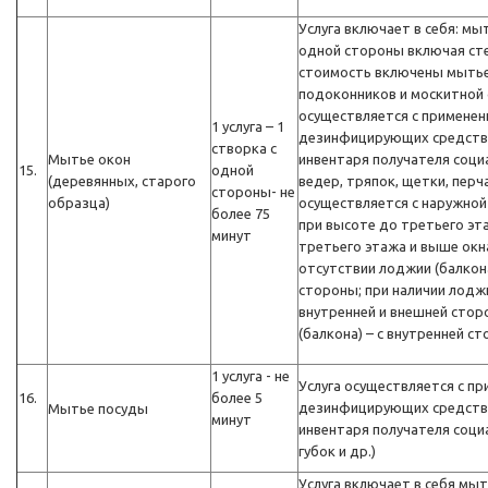
Услуга включает в себя: мыт
одной стороны включая стек
стоимость включены мытье
подоконников и москитной с
осуществляется с примене
1 услуга – 1
дезинфицирующих средств,
створка с
Мытье окон
инвентаря получателя соци
15.
одной
(деревянных, старого
ведер, тряпок, щетки, перч
стороны- не
образца)
осуществляется с наружной
более 75
при высоте до третьего эт
минут
третьего этажа и выше окн
отсутствии лоджии (балкона
стороны; при наличии лоджи
внутренней и внешней стор
(балкона) – с внутренней с
1 услуга - не
Услуга осуществляется с п
16.
более 5
дезинфицирующих средств,
Мытье посуды
минут
инвентаря получателя социа
губок и др.)
Услуга включает в себя мыт