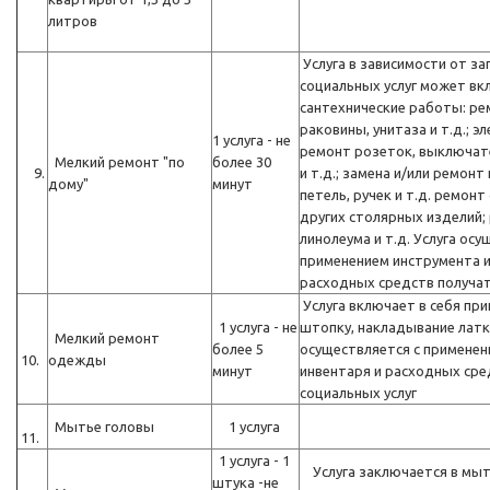
литров
Услуга в зависимости от за
социальных услуг может вкл
сантехнические работы: рем
раковины, унитаза и т.д.; э
1 услуга - не
ремонт розеток, выключат
Мелкий ремонт "по
более 30
9.
и т.д.; замена и/или ремон
дому"
минут
петель, ручек и т.д. ремонт
других столярных изделий; 
линолеума и т.д. Услуга осу
применением инструмента и
расходных средств получат
Услуга включает в себя при
1 услуга - не
штопку, накладывание латки 
Мелкий ремонт
более 5
осуществляется с примене
10.
одежды
минут
инвентаря и расходных сре
социальных услуг
Мытье головы
1 услуга
11.
1 услуга - 1
Услуга заключается в мыт
штука -не