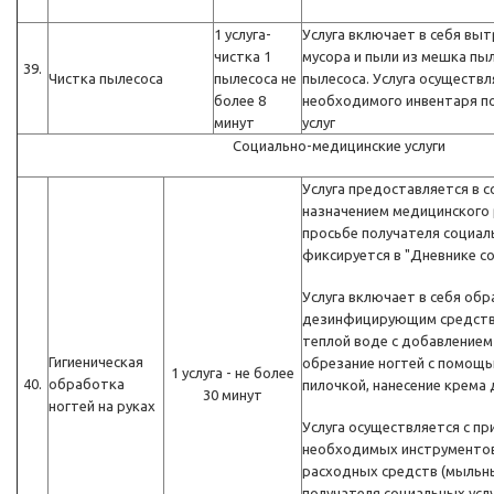
1 услуга-
Услуга включает в себя вы
чистка 1
мусора и пыли из мешка пы
39.
Чистка пылесоса
пылесоса не
пылесоса. Услуга осуществл
более 8
необходимого инвентаря п
минут
услуг
Социально-медицинские услуги
Услуга предоставляется в с
назначением медицинского 
просьбе получателя социаль
фиксируется в "Дневнике со
Услуга включает в себя об
дезинфицирующим средство
теплой воде с добавлением
Гигиеническая
обрезание ногтей с помощь
1 услуга - не более
40.
обработка
пилочкой, нанесение крема 
30 минут
ногтей на руках
Услуга осуществляется с п
необходимых инструментов
расходных средств (мыльны
получателя социальных услу