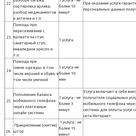
разборе багажа,
1 услуга - не
При оказании услуги гаран
22.
сортировка архива,
более 10
персональных данных получ
разбор медикаментов
минут
в аптечке и т.п.
Помощь при
пересаживании с
кровати на стул,
23.
1 услуга
санитарный стул,
инвалидное кресло и
т.п.
Помощь при
1 услуга-не
смене одежды, в том
24.
более 10
числе верхней и обуви, в
мин
том числе уличной
Услуга включает в себя вн
Пополнение баланса
1 услуга - не
получателя социальных услу
мобильного телефона
25.
более 3
мобильного телефона чере
через платежные
минут
системы для оплаты услуг с
онлайн-системы
сети Интернет
1 услуга - не
Прикрепление (снятие)
более 15
26.
штор
минут