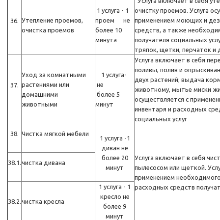
Услуга включает в себя ут
1 услуга - 1
очистку проемов. Услуга ос
Утепление проемов,
проем не
применением моющих и де
36.
очистка проемов
более 10
средств, а также необходи
минута
получателя социальных услу
тряпок, щетки, перчаток и д
Услуга включает в себя пер
поливы, полив и опрыскиван
Уход за комнатными
1 услуга-
двух растений; выдача кор
растениями или
не
37.
животному, мытье миски жи
домашними
более 5
осуществляется с примене
животными
минут
инвентаря и расходных сре
социальных услуг
38.
Чистка мягкой мебели
1 услуга -1
диван не
более 20
Услуга включает в себя чис
38.1.
чистка дивана
минут
пылесосом или щеткой. Услу
применением необходимого
1 услуга - 1
расходных средств получат
кресло не
38.2.
чистка кресла
более 9
минут