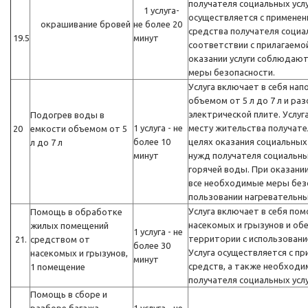
получателя социальных услу
1 услуга-
осуществляется с применен
окрашивание бровей
не более 20
средства получателя социал
19.5
минут
соответствии с прилагаемой
оказании услуги соблюдаю
меры безопасности.
Услуга включает в себя на
объемом от 5 л до 7 л и раз
электрической плите. Услуг
Подогрев воды в
1 услуга - не
месту жительства получател
20
емкости объемом от 5
более 10
целях оказания социальных 
л до 7 л
минут
нужд получателя социальных
горячей воды. При оказани
все необходимые меры без
пользовании нагревательн
Услуга включает в себя по
Помощь в обработке
насекомых и грызунов и об
жилых помещений
1 услуга - не
территории с использовани
21.
средством от
более 30
Услуга осуществляется с п
насекомых и грызунов,
минут
средств, а также необходи
1 помещение
получателя социальных услу
Помощь в сборе и