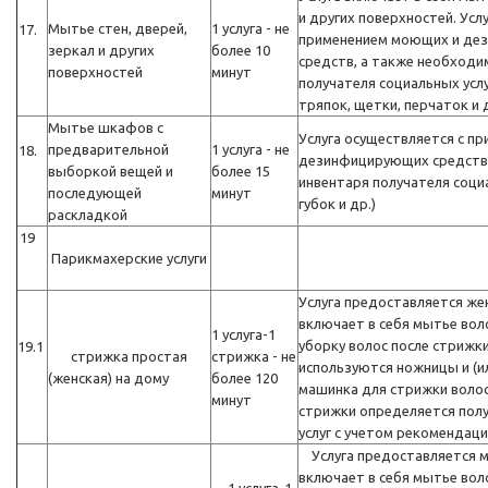
и других поверхностей. Усл
Мытье стен, дверей,
1 услуга - не
17.
применением моющих и де
зеркал и других
более 10
средств, а также необходи
поверхностей
минут
получателя социальных услу
тряпок, щетки, перчаток и д
Мытье шкафов с
Услуга осуществляется с п
предварительной
1 услуга - не
18.
дезинфицирующих средств,
выборкой вещей и
более 15
инвентаря получателя социа
последующей
минут
губок и др.)
раскладкой
19
Парикмахерские услуги
Услуга предоставляется же
включает в себя мытье вол
1 услуга-1
уборку волос после стрижк
19.1
стрижка простая
стрижка - не
используются ножницы и (и
(женская) на дому
более 120
машинка для стрижки волос
минут
стрижки определяется пол
услуг с учетом рекомендаци
Услуга предоставляется м
включает в себя мытье вол