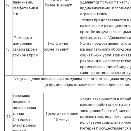
палочками,
Удаляется только та часть
42.
более 10 минут
салфетками и
видна визуально. Использу
т.п.
ограничителем.
Услуга предоставляется в 
назначением медицинского 
просьбе получателя социаль
Помощь в
фиксируется в "Дневнике со
измерении
1 услуга - не
Услуга предоставляется с 
43.
сахара крови
более 7 минут
измерительного оборудова
глюкометром
социальных услуг. При оказ
рекомендации соответств
применению изделий медици
санитарно-гигиенического у
Услуги в целях повышения коммуникативного потенциала полу
услуг, имеющих ограничения жизнедеятельнос
Оказание
Услуга заключается в отра
помощи в
навыков работы в сети Инт
пользовании
электронной почтой, мессе
сетью
1 услуга - не более
44.
компьютере, ноутбуке, сма
Интернет,
15 минут
получателя социальных услуг
электронной
Интернет осуществляется з