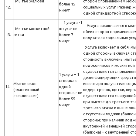
Мытье жалюзи
сторон с применением мою
более 15
12.
социальных услуг. Размер 
минут
одной стандартной створк
1 услуга -1
Услуга заключается в мыть
Мытье москитной
штука- не
обеих сторон с применени
13.
сетки
более 7
получателя социальных усл
минут
Услуга включает в себя: мы
одной стороны включая стек
стоимость включены мытье
подоконников и москитной с
осуществляется с примене
1 услуга – 1
дезинфицирующих средств,
створка с
Мытье окон
инвентаря получателя соци
14.
одной
(пластиковый
ведер, тряпок, щетки, перч
стороны- не
стеклопакет)
осуществляется с наружной
более 55
при высоте до третьего эт
минут
третьего этажа и выше окн
отсутствии лоджии (балкона
стороны; при наличии лоджи
внутренней и внешней стор
(балкона) – с внутренней с