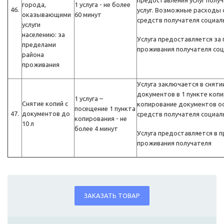
предоставления услуг полу
города,
1 услуга - не более
46.
услуг. Возможные расходы 
оказывающими
60 минут
средств получателя социаль
услуги
населению: за
Услуга предоставляется за
пределами
проживания получателя соц
района
проживания
Услуга заключается в снятии
документов в 1 пункте коп
1 услуга –
Снятие копий с
копирование документов ос
посещение 1 пункта
47.
документов до
средств получателя социаль
копирования - не
10 л
более 4 минут
Услуга предоставляется в 
проживания получателя
ЗАКАЗАТЬ ТОВАР