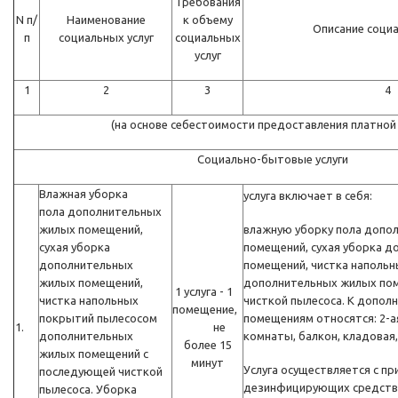
Требования
N п/
Наименование
к объему
Описание социа
п
социальных услуг
социальных
услуг
1
2
3
4
(на основе себестоимости предоставления платной 
Социально-бытовые услуги
Влажная уборка
услуга включает в себя:
пола дополнительных
жилых помещений,
влажную уборку пола допо
сухая уборка
помещений, сухая уборка 
дополнительных
помещений, чистка наполь
жилых помещений,
дополнительных жилых по
1 услуга - 1
чистка напольных
чисткой пылесоса. К допо
помещение,
покрытий пылесосом
помещениям относятся: 2-ая
1.
не
дополнительных
комнаты, балкон, кладовая,
более 15
жилых помещений с
минут
Услуга осуществляется с п
последующей чисткой
дезинфицирующих средств
пылесоса. Уборка