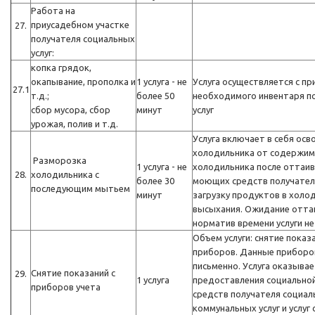
Работа на
приусадебном участке
27.
получателя социальных
услуг:
копка грядок,
окапывание, прополка и
1 услуга - не
Услуга осуществляется с п
27.1
т.д.;
более 50
необходимого инвентаря п
сбор мусора, сбор
минут
услуг
урожая, полив и т.д.
Услуга включает в себя ос
холодильника от содержим
Разморозка
1 услуга - не
холодильника после оттаив
28.
холодильника с
более 30
моющих средств получателя
последующим мытьем
минут
загрузку продуктов в холод
высыхания. Ожидание отта
норматив времени услуги не
Объем услуги: снятие показа
приборов. Данные приборо
письменно. Услуга оказывает
Снятие показаний с
29.
1 услуга
предоставления социальной 
приборов учета
средств получателя социал
коммунальных услуг и услуг