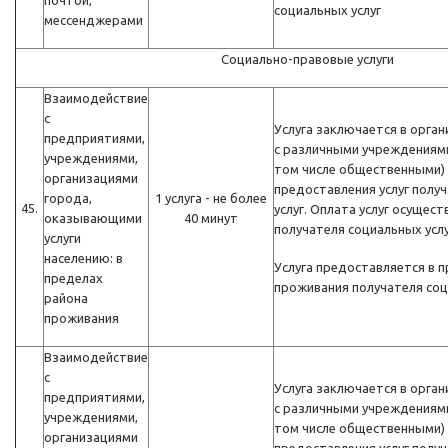
почтой,
социальных услуг
мессенджерами
Социально-правовые услуги
Взаимодействие
с
Услуга заключается в орга
предприятиями,
с различными учреждениями
учреждениями,
том числе общественными)
организациями
предоставления услуг полу
города,
1 услуга - не более
45.
услуг. Оплата услуг осущест
оказывающими
40 минут
получателя социальных услу
услуги
населению: в
Услуга предоставляется в 
пределах
проживания получателя соц
района
проживания
Взаимодействие
с
Услуга заключается в орга
предприятиями,
с различными учреждениями
учреждениями,
том числе общественными)
организациями