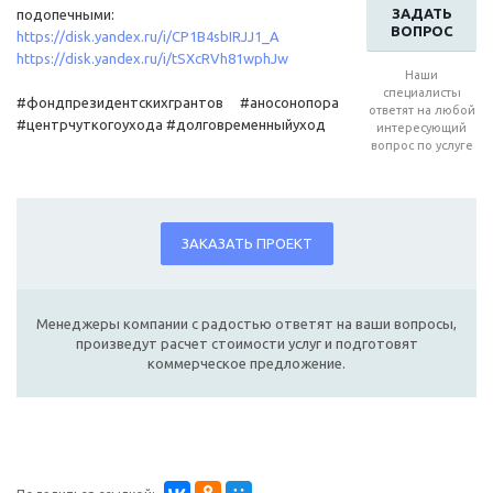
ЗАДАТЬ
подопечными:
ВОПРОС
https://disk.yandex.ru/i/CP1B4sbIRJJ1_A
https://disk.yandex.ru/i/tSXcRVh81wphJw
Наши
специалисты
#фондпрезидентскихгрантов #аносонопора
ответят на любой
#центрчуткогоухода #долговременныйуход
интересующий
вопрос по услуге
ЗАКАЗАТЬ ПРОЕКТ
Менеджеры компании с радостью ответят на ваши вопросы,
произведут расчет стоимости услуг и подготовят
коммерческое предложение.