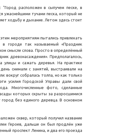
 "Город расположен в сыпучем песке, в
ся ужаснейшими тучами песка, который не
дняет ходьбу и дыхание. Летом здесь стоит
К этим мероприятиям пытались привлекать
т в городе так называемый «Праздник
нном смысле слова. Просто в определённый
здник древонасаждения». Предполагалось,
а улицы и сажать деревья. На практике
день снимали с занятий, выстраивали на
ли: вокруг собралась толпа, но как только
 эти усилия Городской Управы дали свой
рода. Многочисленные фото, сделанные
фасады которых скрыты за разросшимися
 город без единого деревца. В основном
 заложен сквер, который получил название
леи Героев, дальше он был продлён уже
менный проспект Ленина, и два его проезда