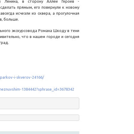
й Ленина, в сторону Аллеи Героев -
 сделать прямым, его повернули к новому
всегда исчезли из сквера, а прогулочная
ов, больше.
льного экскурсовода Романа Шкоду в тени
вительно, что в нашем городе и сегодня
град.
h-parkov-i-skverov-24166/
scheznuvshim-1384442?sphrase_id=3678342