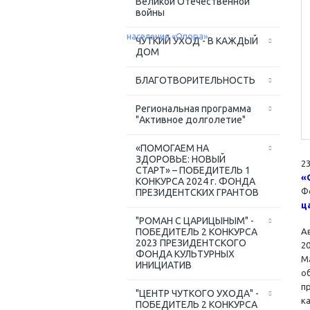
Великой Отечественной
войны
ЧУТКИЙ УХОД - В КАЖДЫЙ
ДОМ
БЛАГОТВОРИТЕЛЬНОСТЬ
Региональная программа
"Активное долголетие"
«ПОМОГАЕМ НА
ЗДОРОВЬЕ: НОВЫЙ
2
СТАРТ» – ПОБЕДИТЕЛЬ 1
«
КОНКУРСА 2024 г. ФОНДА
Ф
ПРЕЗИДЕНТСКИХ ГРАНТОВ
ц
"РОМАН С ЦАРИЦЫНЫМ" -
ПОБЕДИТЕЛЬ 2 КОНКУРСА
А
2023 ПРЕЗИДЕНТСКОГО
2
ФОНДА КУЛЬТУРНЫХ
М
ИНИЦИАТИВ
о
п
"ЦЕНТР ЧУТКОГО УХОДА" -
к
ПОБЕДИТЕЛЬ 2 КОНКУРСА