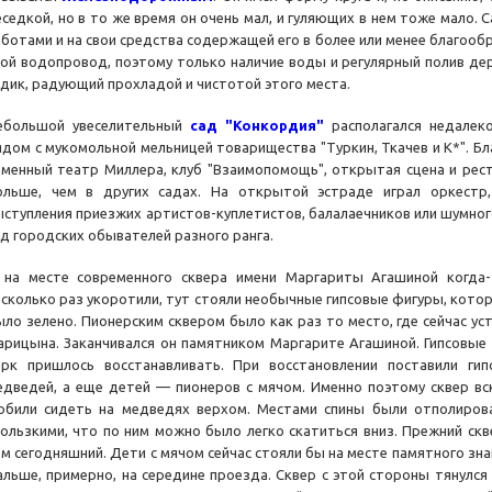
еседкой, но в то же время он очень мал, и гуляющих в нем тоже мало.
аботами и на свои средства содержащей его в более или менее благооб
вой водопровод, поэтому только наличие воды и регулярный полив дер
адик, радующий прохладой и чистотой этого места.
ебольшой увеселительный
сад "Конкордия"
располагался недалек
ядом с мукомольной мельницей товарищества "Туркин, Ткачев и К*". Бл
аменный театр Миллера, клуб "Взаимопомощь", открытая сцена и рест
ольше, чем в других садах. На открытой эстраде играл оркестр,
ыступления приезжих артистов-куплетистов, балалаечников или шумного
ад городских обывателей разного ранга.
 на месте современного сквера имени Маргариты Агашиной когд
есколько раз укоротили, тут стояли необычные гипсовые фигуры, кото
ыло зелено. Пионерским сквером было как раз то место, где сейчас ус
арицына. Заканчивался он памятником Маргарите Агашиной. Гипсовые 
арк пришлось восстанавливать. При восстановлении поставили ги
едведей, а еще детей — пионеров с мячом. Именно поэтому сквер вс
юбили сидеть на медведях верхом. Местами спины были отполирова
кользкими, что по ним можно было легко скатиться вниз. Прежний ск
ем сегодняшний. Дети с мячом сейчас стояли бы на месте памятного зн
альше, примерно, на середине проезда. Сквер с этой стороны тянулся