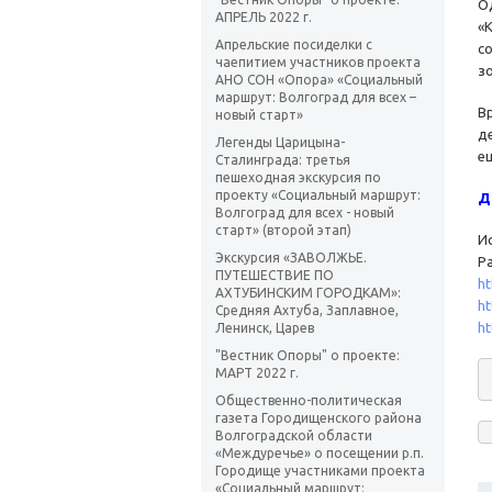
О
АПРЕЛЬ 2022 г.
«
Апрельские посиделки с
с
чаепитием участников проекта
з
АНО СОН «Опора» «Социальный
маршрут: Волгоград для всех –
В
новый старт»
д
Легенды Царицына-
е
Сталинграда: третья
пешеходная экскурсия по
проекту «Социальный маршрут:
Д
Волгоград для всех - новый
старт» (второй этап)
И
Экскурсия «ЗАВОЛЖЬЕ.
Р
ПУТЕШЕСТВИЕ ПО
ht
АХТУБИНСКИМ ГОРОДКАМ»:
ht
Средняя Ахтуба, Заплавное,
ht
Ленинск, Царев
"Вестник Опоры" о проекте:
МАРТ 2022 г.
Общественно-политическая
газета Городищенского района
Волгоградской области
«Междуречье» о посещении р.п.
Городище участниками проекта
«Социальный маршрут: