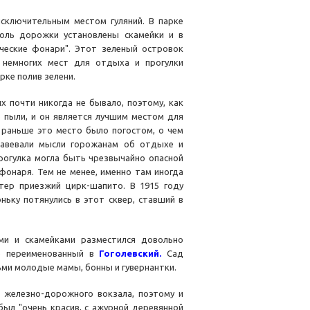
сключительным местом гуляний. В парке
доль дорожки установлены скамейки и в
ические фонари". Этот зеленый островок
немногих мест для отдыха и прогулки
рке полив зелени.
 почти никогда не бывало, поэтому, как
о пыли, и он является лучшим местом для
о раньше это место было погостом, о чем
 навевали мысли горожанам об отдыхе и
рогулка могла быть чрезвычайно опасной
онаря. Тем не менее, именно там иногда
тер приезжий цирк-шапито. В 1915 году
ньку потянулись в этот сквер, ставший в
ми и скамейками разместился довольно
е переименованный в
Гоголевский.
Сад
ьми молодые мамы, бонны и гувернантки.
о железно-дорожного вокзала, поэтому и
 был "очень красив, с ажурной деревянной