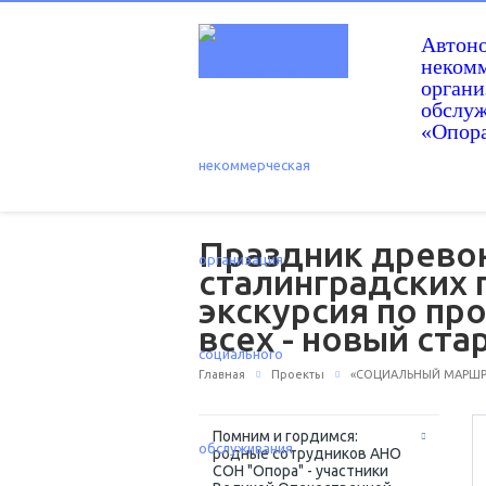
Автон
некомм
орган
обслу
«Опор
Праздник древо
сталинградских 
экскурсия по пр
всех - новый ста
Главная
Проекты
«СОЦИАЛЬНЫЙ МАРШРУТ
Помним и гордимся:
родные сотрудников АНО
СОН "Опора" - участники