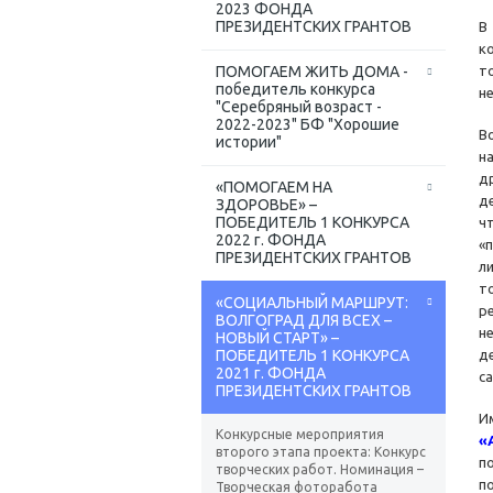
2023 ФОНДА
ПРЕЗИДЕНТСКИХ ГРАНТОВ
В
к
ПОМОГАЕМ ЖИТЬ ДОМА -
т
победитель конкурса
н
"Серебряный возраст -
2022-2023" БФ "Хорошие
В
истории"
н
д
«ПОМОГАЕМ НА
д
ЗДОРОВЬЕ» –
ПОБЕДИТЕЛЬ 1 КОНКУРСА
ч
2022 г. ФОНДА
«
ПРЕЗИДЕНТСКИХ ГРАНТОВ
л
т
«СОЦИАЛЬНЫЙ МАРШРУТ:
р
ВОЛГОГРАД ДЛЯ ВСЕХ –
н
НОВЫЙ СТАРТ» –
ПОБЕДИТЕЛЬ 1 КОНКУРСА
д
2021 г. ФОНДА
с
ПРЕЗИДЕНТСКИХ ГРАНТОВ
И
Конкурсные мероприятия
«
второго этапа проекта: Конкурс
п
творческих работ. Номинация –
по
Творческая фоторабота