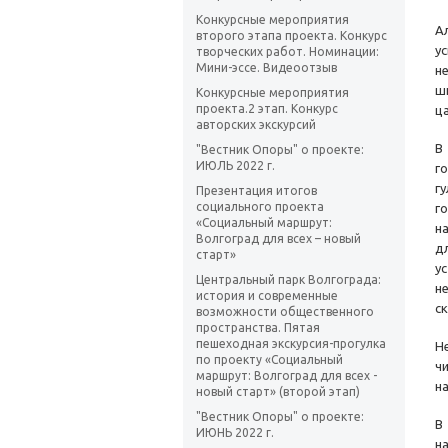
Конкурсные мероприятия
А
второго этапа проекта. Конкурс
у
творческих работ. Номинации:
Мини-эссе. Видеоотзыв
н
ш
Конкурсные мероприятия
проекта.2 этап. Конкурс
ц
авторских экскурсий
"Вестник Опоры" о проекте:
ИЮЛЬ 2022 г.
г
г
Презентация итогов
социального проекта
г
«Социальный маршрут:
н
Волгоград для всех – новый
д
старт»
у
Центральный парк Волгограда:
н
история и современные
с
возможности общественного
пространства. Пятая
пешеходная экскурсия-прогулка
Н
по проекту «Социальный
ч
маршрут: Волгоград для всех -
н
новый старт» (второй этап)
"Вестник Опоры" о проекте:
В
ИЮНЬ 2022 г.
н