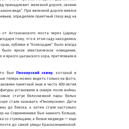
 Сад принадлежит железной дороге, своими
разном виде". При железной дороге имелся
евьев, определяли приятный глазу вид на
о от Астраханского моста через Царицу
агодаря тому, что в этом саду находились
оран, публики в "Конкордии" было всегда
 было яркое электрическое освещение,
 и яркого цыганского хора, притягивали в
а-то был
Пионерский сквер
, который в
рые теперь можно видеть только на фото,
тановлен памятный знак в честь 400-летия
фигуры установили в сквере после войны,
псовые статуи белоснежной пары белых
коре стали называть «Пионерским». Дети
ны до блеска, а затем стали настолько
вер на Современнике был намного больше,
ака со стрельцами, а белые медведи — еще
 почти до самой улицы Краснознаменской.