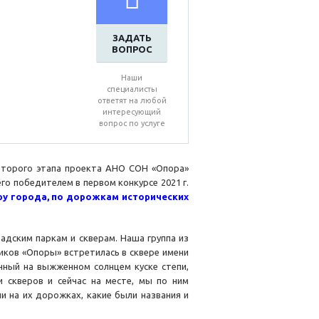
ЗАДАТЬ
ВОПРОС
Наши
специалисты
ответят на любой
интересующий
вопрос по услуге
 второго этапа проекта АНО СОН «Опора»
его победителем в первом конкурсе 2021 г.
ру города, по дорожкам исторических
дским паркам и скверам. Наша группа из
ников «Опоры» встретилась в сквере имени
нный на выжженном солнцем куске степи,
и скверов и сейчас на месте, мы по ним
ли на их дорожках, какие были названия и