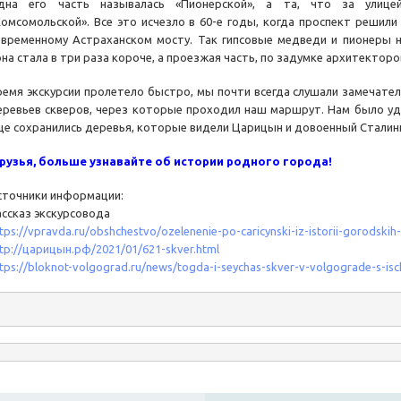
дна его часть называлась «Пионерской», а та, что за улице
Комсомольской». Все это исчезло в 60-е годы, когда проспект решили
овременному Астраханском мосту. Так гипсовые медведи и пионеры на
она стала в три раза короче, а проезжая часть, по задумке архитектор
ремя экскурсии пролетело быстро, мы почти всегда слушали замечате
еревьев скверов, через которые проходил наш маршрут. Нам было уди
ще сохранились деревья, которые видели Царицын и довоенный Сталин
рузья, больше узнавайте об истории родного города!
сточники информации:
ассказ экскурсовода
tps://vpravda.ru/obshchestvo/ozelenenie-po-caricynski-iz-istorii-gorodski
tp://царицын.рф/2021/01/621-skver.html
tps://bloknot-volgograd.ru/news/togda-i-seychas-skver-v-volgograde-s-i