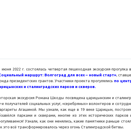
3 июня 2022 г. состоялась четвертая пешеходная экскурсия-прогулка
Социальный маршрут: Волгоград для всех – новый старт»
, ставш
онда президентских грантов. Участники проекта прогулялись
по цент
арицынских и сталинградских парков и скверов.
вторская экскурсия Романа Шкоды посвящена царицынским и сталингра
0-и получателей социальных услуг, «серебряных» волонтеров и сотруд
аргариты Агашиной. Мы узнали, как еще в 19 веке Царицын, построе
бзавёлся парками и скверами, многие из этих исторических парков 
рогуливаемся! Узнали, как они менялись, какие памятники раньше стоя
ак это всё трансформировалось через огонь Сталинградской битвы.