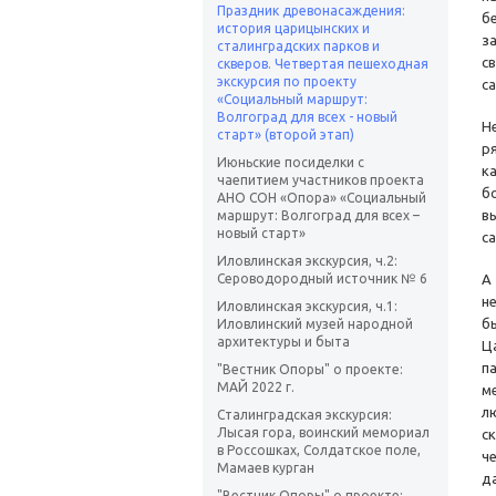
Праздник древонасаждения:
б
история царицынских и
з
сталинградских парков и
с
скверов. Четвертая пешеходная
экскурсия по проекту
с
«Социальный маршрут:
Волгоград для всех - новый
Н
старт» (второй этап)
р
Июньские посиделки с
к
чаепитием участников проекта
б
АНО СОН «Опора» «Социальный
в
маршрут: Волгоград для всех –
новый старт»
с
Иловлинская экскурсия, ч.2:
Сероводородный источник № 6
А
н
Иловлинская экскурсия, ч.1:
б
Иловлинский музей народной
архитектуры и быта
Ц
п
"Вестник Опоры" о проекте:
МАЙ 2022 г.
м
л
Сталинградская экскурсия:
Лысая гора, воинский мемориал
с
в Россошках, Солдатское поле,
ч
Мамаев курган
д
"Вестник Опоры" о проекте: