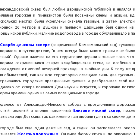
лександровский сквер был любим царицынской публикой и являлся и
силиями горожан и гимназистов были посажены клены и акации, в
ескольких местах были укреплены сначала газовые, а затем электр
ириной 26 метров в душном и пыльном Царицыне был одним из 
арицынской публики. Наличие водопровода в городе обуславливало в па
В
Скорбященском сквере
(современный Комсомольский сад) гуляющих
оворилось в путеводителе, "в нем всегда было много травы и не был
уляний". Однако наличие на его территории церкви и знание того, чт
оворила сохранившаяся старая кладбищенская стена, не особенно
аслаждении от легкой вечерней прохлады в знойные дни. К тому же п
ля обывателей, так как всю территорию освещали лишь два тусклых ф
страивались городские праздничные гуляния и разбрасывал свой ша
едалеко от сквера появился Дом науки и искусств, и горожане потихо
кором времени одним из самых посещаемых в городе.
едалеко от Александро-Невского собора с прогулочными дорожка
истый, зеленый и вполне приличный
Елизаветинский сквер
, позж
азывали еще Детским, так как именно там любили гулять со своими дет
 городе был еще один даже не сад, а садик, он располагался окол
азывался
Железнодорожным
. Он имел форму круга и, по описанию,