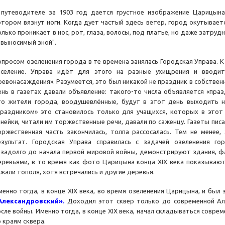
 путеводителе за 1903 год дается грустное изображение Царицына:
отором вязнут ноги. Когда дует частый здесь ветер, город окутывает
олько проникает в нос, рот, глаза, волосы, под платье, но даже затру
евыносимый зной".
опросом озеленения города в те времена занялась Городская Управа. 
аселение. Управа идёт для этого на разные ухищрения и вводи
ревонасаждения». Разумеется, это был никакой не праздник в собстве
ень в газетах давали объявление: такого-то числа объявляется «пра
то жители города, воодушевлённые, будут в этот день выходить н
праздником» это становилось только для учащихся, которых в этот 
инейки, читали им торжественные речи, давали по саженцу. Газеты писа
оржественная часть закончилась, толпа рассосалась. Тем не менее,
езультат. Городская Управа справилась с задачей озеленения го
езадолго до начала первой мировой войны, демонстрируют здания, 
еревьями, в то время как фото Царицына конца XIX века показывают
ажали тополя, хотя встречались и другие деревья.
менно тогда, в конце XIX века, во время озеленения Царицына, и был
Александровский».
Доходил этот сквер только до современной Ал
осле войны. Именно тогда, в конце XIX века, начал складываться совре
 краям сквера.