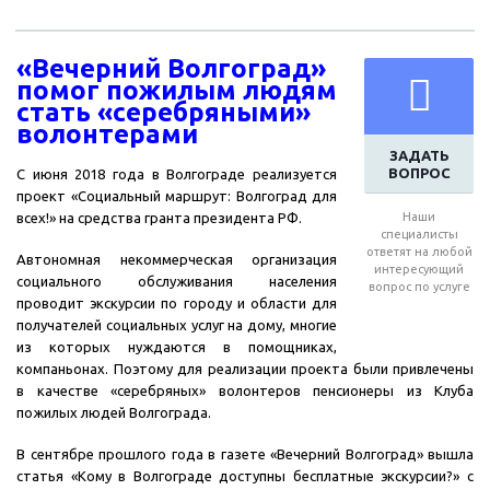
«Вечерний Волгоград»
помог пожилым людям
стать «серебряными»
волонтерами
ЗАДАТЬ
ВОПРОС
С июня 2018 года в Волгограде реализуется
проект «Социальный маршрут: Волгоград для
всех!» на
средства гранта прези
дента РФ.
Наши
специалисты
ответят на любой
Автономная некоммерческая организация
интересующий
социального обслуживания населения
вопрос по услуге
проводит экскурсии по городу и области для
получателей социальных услуг на дому, многие
из которых нуждаются в помощниках,
компаньонах. Поэтому для реализации проекта были привлечены
в качестве «серебряных» волонтеров пенсионеры из Клуба
пожилых людей Волгограда.
В сентябре прошлого года в газете «Вечерний Волгоград» вышла
статья «Кому в Волгограде доступны бесплатные экскурсии?» с