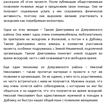
рассказом об этом проекте. После публикации общественникам
позвонили пожилые люди и предложили свою помощь. Они не
получают социальные услуги, у них сохранилась физическая
активность, поэтому они выразили желание участвовать в
экскурсиях как «серебряные» волонтеры.
Одна из этих женщин – Таисия Дмитриевна из Дзержинского
района. Она живет одна, очень коммуникабельна, любознательна.
Ее пригласили на экскурсию в Волжский, а потом и в Дубовку.
Таисия Дмитриевна легко влилась в коллектив участников
проекта, особенно подружилась с Эммой Ильиничной, подопечной
организации. Таисия Дмитриевна помогает новой подруге во
время экскурсий, часто с ней созванивается в свободное время.
Еще один пенсионер из Дзержинского района – Николай
Николаевич – также прочитал материал о проекте и тут же
позвонил в организацию. Он не одинок, у него есть родственники,
но часто встречаться с ними не получается. Мужчина сказал, что
ему очень хочется найти собеседников, с которыми он мог бы
общаться, и он надеется, что это получится во время экскурсий.
Николай Николаевич был единственным мужчиной в поездке в
Дубовку, но быстро нашел общий язык с пожилыми женщинами.