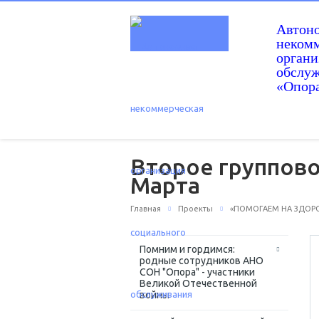
Автон
некомм
орган
обслу
«Опор
Второе группово
Марта
Главная
Проекты
«ПОМОГАЕМ НА ЗДОРОВ
Помним и гордимся:
родные сотрудников АНО
СОН "Опора" - участники
Великой Отечественной
войны