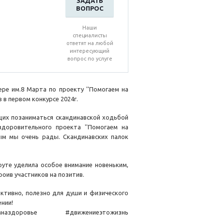
ЗАДАТЬ
ВОПРОС
Наши
специалисты
ответят на любой
интересующий
вопрос по услуге
ре им.8 Марта по проекту ''Помогаем на
в первом конкурсе 2024г.
щих позаниматься скандинавской ходьбой
здоровительного проекта ''Помогаем на
рым мы очень рады. Скандинавских палок
уте уделила особое внимание новеньким,
роив участников на позитив.
активно, полезно для души и физического
ении!
наздоровье #движениеэтожизнь