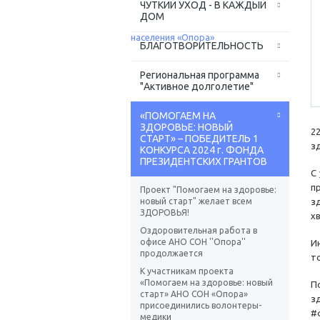
ЧУТКИЙ УХОД - В КАЖДЫЙ
ДОМ
БЛАГОТВОРИТЕЛЬНОСТЬ
Региональная программа
"Активное долголетие"
«ПОМОГАЕМ НА
ЗДОРОВЬЕ: НОВЫЙ
2
СТАРТ» – ПОБЕДИТЕЛЬ 1
з
КОНКУРСА 2024 г. ФОНДА
ПРЕЗИДЕНТСКИХ ГРАНТОВ
С
п
Проект "Помогаем на здоровье:
новый старт" желает всем
з
ЗДОРОВЬЯ!
х
Оздоровительная работа в
офисе АНО СОН ''Опора''
И
продолжается
т
К участникам проекта
«Помогаем на здоровье: новый
П
старт» АНО СОН «Опора»
з
присоединились волонтеры-
#
медики