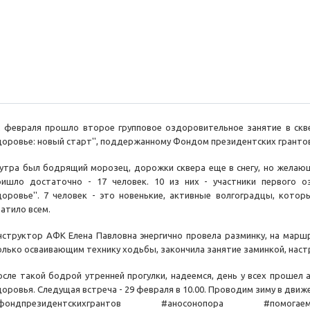
2 февраля прошло второе групповое оздоровительное занятие в скве
доровье: новый старт'', поддержанному Фондом президентских грантов 
 утра был бодрящий морозец, дорожки сквера еще в снегу, но желаю
ришло достаточно - 17 человек. 10 из них - участники первого о
доровье''. 7 человек - это новенькие, активные волгоградцы, кото
ватило всем.
нструктор АФК Елена Павловна энергично провела разминку, на маршр
олько осваивающим технику ходьбы, закончила занятие заминкой, наст
осле такой бодрой утренней прогулки, надеемся, день у всех прошел 
доровья. Следущая встреча - 29 февраля в 10.00. Проводим зиму в движ
фондпрезидентскихгрантов #аносонопора #помогаем