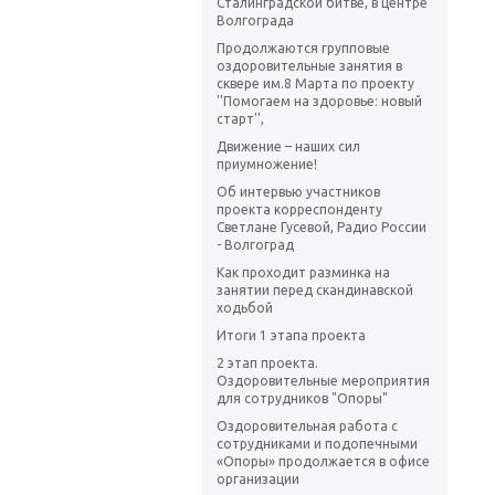
Сталинградской битве, в центре
Волгограда
Продолжаются групповые
оздоровительные занятия в
сквере им.8 Марта по проекту
''Помогаем на здоровье: новый
старт'',
Движение – наших сил
приумножение!
Об интервью участников
проекта корреспонденту
Светлане Гусевой, Радио России
- Волгоград
Как проходит разминка на
занятии перед скандинавской
ходьбой
Итоги 1 этапа проекта
2 этап проекта.
Оздоровительные мероприятия
для сотрудников "Опоры"
Оздоровительная работа с
сотрудниками и подопечными
«Опоры» продолжается в офисе
организации