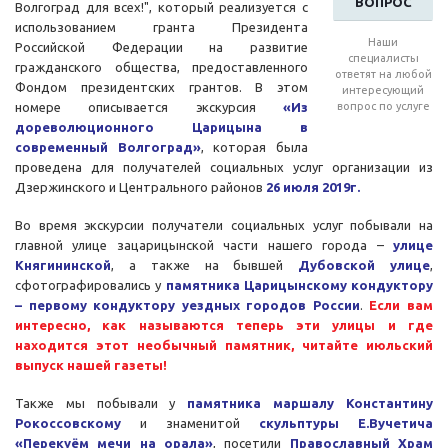
ВОПРОС
Волгоград для всех!", который реализуется с
использованием гранта Президента
Наши
Российской Федерации на развитие
специалисты
гражданского общества, предоставленного
ответят на любой
Фондом президентских грантов. В этом
интересующий
номере описывается экскурсия
«Из
вопрос по услуге
дореволюционного Царицына в
современный Волгоград»
, которая была
проведена для получателей социальных услуг организации из
Дзержинского и Центрального районов
26 июля 2019г.
Во время экскурсии получатели социальных услуг побывали на
главной улице зацарицынской части нашего города –
улице
Княгининской
, а также на бывшей
Дубовской улице
,
сфотографировались у
памятника Царицынскому кондуктору
– первому кондуктору уездных городов России
.
Если вам
интересно, как называются теперь эти улицы и где
находится этот необычный памятник, читайте июльский
выпуск нашей газеты!
Также мы побывали у
памятника маршалу Константину
Рокоссовскому
и знаменитой
скульптуры Е.Вучетича
«Перекуём мечи на орала»
, посетили
Православный Храм