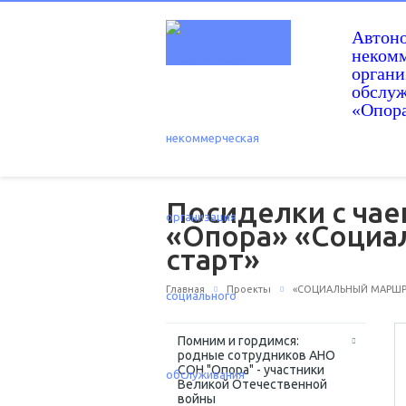
Автон
некомм
орган
обслу
«Опор
Посиделки с чае
«Опора» «Социал
старт»
Главная
Проекты
«СОЦИАЛЬНЫЙ МАРШРУТ
Помним и гордимся:
родные сотрудников АНО
СОН "Опора" - участники
Великой Отечественной
войны