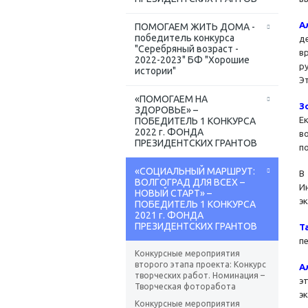
А
ПОМОГАЕМ ЖИТЬ ДОМА -
победитель конкурса
д
"Серебряный возраст -
в
2022-2023" БФ "Хорошие
р
истории"
Э
«ПОМОГАЕМ НА
З
ЗДОРОВЬЕ» –
Е
ПОБЕДИТЕЛЬ 1 КОНКУРСА
2022 г. ФОНДА
в
ПРЕЗИДЕНТСКИХ ГРАНТОВ
п
«СОЦИАЛЬНЫЙ МАРШРУТ:
В
ВОЛГОГРАД ДЛЯ ВСЕХ –
И
НОВЫЙ СТАРТ» –
э
ПОБЕДИТЕЛЬ 1 КОНКУРСА
2021 г. ФОНДА
ПРЕЗИДЕНТСКИХ ГРАНТОВ
Т
п
Конкурсные мероприятия
второго этапа проекта: Конкурс
А
творческих работ. Номинация –
э
Творческая фоторабота
э
Конкурсные мероприятия