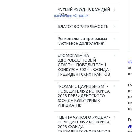
ЧУТКИЙ УХОД - В КАЖДЫЙ
ДОМ
БЛАГОТВОРИТЕЛЬНОСТЬ
Региональная программа
"Активное долголетие"
«ПОМОГАЕМ НА
ЗДОРОВЬЕ: НОВЫЙ
2
СТАРТ» – ПОБЕДИТЕЛЬ 1
«
КОНКУРСА 2024 г. ФОНДА
к
ПРЕЗИДЕНТСКИХ ГРАНТОВ
Г
"РОМАН С ЦАРИЦЫНЫМ" -
ПОБЕДИТЕЛЬ 2 КОНКУРСА
к
2023 ПРЕЗИДЕНТСКОГО
н
ФОНДА КУЛЬТУРНЫХ
н
ИНИЦИАТИВ
в
"ЦЕНТР ЧУТКОГО УХОДА" -
Г
ПОБЕДИТЕЛЬ 2 КОНКУРСА
д
2023 ФОНДА
ПРЕЗИДЕНТСКИХ ГРАНТОВ
в