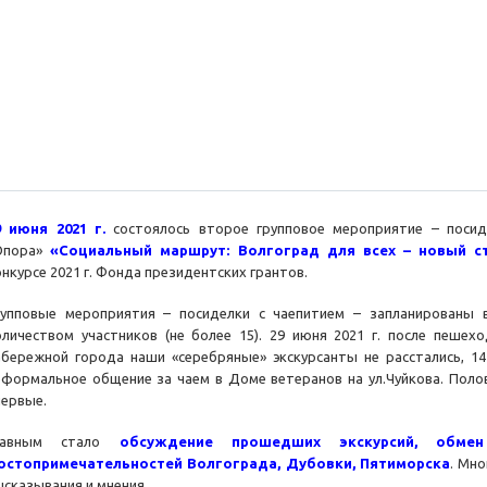
9 июня 2021 г.
состоялось второе групповое мероприятие – поси
Опора»
«Социальный маршрут: Волгоград для всех – новый с
онкурсе 2021 г. Фонда президентских грантов.
рупповые мероприятия – посиделки с чаепитием – запланированы 
оличеством участников (не более 15). 29 июня 2021 г. после пешехо
абережной города наши «серебряные» экскурсанты не расстались, 14
еформальное общение за чаем в Доме ветеранов на ул.Чуйкова. Полов
первые.
лавным стало
обсуждение прошедших экскурсий, обмен
остопримечательностей Волгограда, Дубовки, Пятиморска
. Мн
ысказывания и мнения.