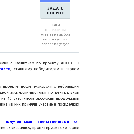
ЗАДАТЬ
ВОПРОС
Наши
специалисты
ответят на любой
интересующий
вопрос по услуге
делки с чаепитием по проекту АНО СОН
тарт»
, ставшему победителем в первом
в проекте после экскурсий с небольшим
дной экскурсии-прогулки по центральной
 из 15 участников экскурсии продолжили
ина из них приняли участие в посиделках
 полученными впечатлениями от
огие высказались, процитируем некоторые