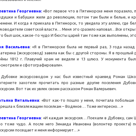
левтина Георгиевна:
«Вот первое что в Пятиморске меня поразило, п
едушки и бабушки жили до революции, потом там были и белые, и кр
ремени. И когда я приехала в Пятиморск, то увидела эту аллею, где бе
уководители советской власти… Меня это сразило наповал…Все открыто
то был шок, какое-то чудо И бюсты царей там тоже как выполнены, эт
оя Васильевна
: «Я в Пятиморске была не первый раз, 3 года назад
катерина (экскурсовод) завела как бы с другой стороны. Я в прошлый
ойны 1812 г. Плавучий храм не видели и 13 шлюз. У монумента был
осмотрели и сфотографировали».
 Дубовке экскурсоводом у нас был известный краевед Роман Шкод
нтернете захотели прочитать про разные другие поселения Дубов
кскурсии. Вот так их увлек своим рассказом Роман Валерьевич.
атьяна Витальевна
: «Вот как-то пошло у меня, почитала побольше
ерешла к близлежащим поселкам – Водяное… Тоже интересно…»
левтина Георгиевна
: «И каждая экскурсия… Поехали в Дубовку, сам 
то тоже чудо. А после него Зинаида Ивановна (волонтер проекта) по
кскурсии посещает и меня информирует…»