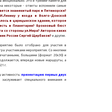
 эмоционально. Это и тренинг памяти для
 на некоторые - ответы вспомнили самые
ется знаменитый парк в Пятиморске?
.И.Ленину у входа в Волго-Донской
илось в царицынском здании, которое
есть в Планетарии? Бронзовый бюст
та со стороны ул.Мира? Автором каких
ник России Сергей Щербаков?
и другие.
риятию было отобрано для участия в
тра участниками мероприятия. Со многими
ечатанными, большими (формат 20х30) и
родолжается, впереди новые маршруты, а
1 г.
у активность:
презентацию первых двух
о заслуживает специального внимания и