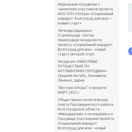
Апрельские посиделки с
чаепитием участников проекта
АНО СОН «Опора» «Социальный
маршрут: Волгоград для всех –
новый старт»
Легенды Царицына-
Сталинграда: третья
пешеходная экскурсия по
проекту «Социальный маршрут:
Волгоград для всех - новый
старт» (второй этап)
Экскурсия «ЗАВОЛЖЬЕ.
ПУТЕШЕСТВИЕ ПО
АХТУБИНСКИМ ГОРОДКАМ»:
Средняя Ахтуба, Заплавное,
Ленинск, Царев
"Вестник Опоры" о проекте:
МАРТ 2022 г.
Общественно-политическая
газета Городищенского района
Волгоградской области
«Междуречье» о посещении р.п.
Городище участниками проекта
«Социальный маршрут:
Волгоград для всех - новый