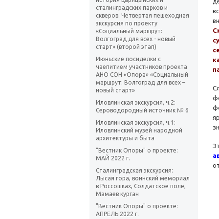
д
сталинградских парков и
в
скверов. Четвертая пешеходная
в
экскурсия по проекту
С
«Социальный маршрут:
Волгоград для всех - новый
с
старт» (второй этап)
с
Июньские посиделки с
к
чаепитием участников проекта
п
АНО СОН «Опора» «Социальный
маршрут: Волгоград для всех –
С
новый старт»
ф
Иловлинская экскурсия, ч.2:
ф
Сероводородный источник № 6
я
Иловлинская экскурсия, ч.1:
з
Иловлинский музей народной
архитектуры и быта
Э
"Вестник Опоры" о проекте:
а
МАЙ 2022 г.
о
Сталинградская экскурсия:
Лысая гора, воинский мемориал
в Россошках, Солдатское поле,
Мамаев курган
"Вестник Опоры" о проекте:
АПРЕЛЬ 2022 г.