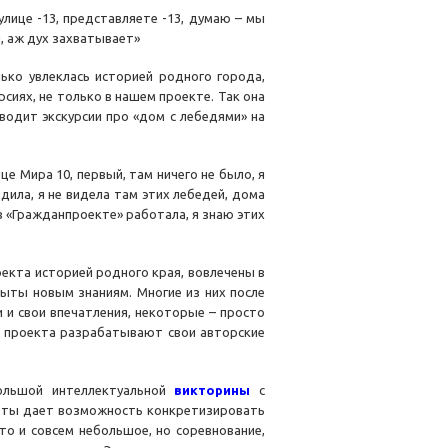
улице -13, представляете -13, думаю – мы
, аж дух захватывает»
лько увлеклась историей родного города,
рсиях, не только в нашем проекте. Так она
водит экскурсии про «дом с лебедями» на
це Мира 10, первый, там ничего не было, я
ходила, я не видела там этих лебедей, дома
 в «Гражданпроекте» работала, я знаю этих
екта историей родного края, вовлечены в
ыты новым знаниям. Многие из них после
 и свои впечатления, некоторые – просто
и проекта разрабатывают свои авторские
большой интеллектуальной
викторины
с
оты дает возможность конкретизировать
то и совсем небольшое, но соревнование,