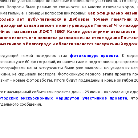
еликатно учитывающее возрастные особенности участников. Это всегда
сех. Вопросы были разные по сложности: на многие отвечали хором,
нимательные. Примеры вопросов викторины:
Как официально называ
колько лет дубу-патриарху в Дубовке? Почему памятник В
удоходный канал занесен в книгу рекордов Гиннеса? Что наход
ейчас называется ЛОФТ 1890? Какие достопримечательности 
акого известного человека расположен на стене здания Почтам
амятников в Волгограде и области является заслуженный худож
ледующей темой посиделок стал
фотоконкурс проекта.
К мероп
отоконкурсе 60 фотографий, их напечатали и подготовили для просмо
отографиями наши экскурсанты были уже знакомы, но увидев их нап
ркими, не скрывали восторга. Фотоконкурс первого этапа проекта п
начит – новые фотоработы. Итоги будут подведены в конце октября 202
тот насыщенный событиями проекта день – 29 июня – включал еще одн
вторских экскурсионных маршрутов участников проекта
, чт
тдельного сообщения.