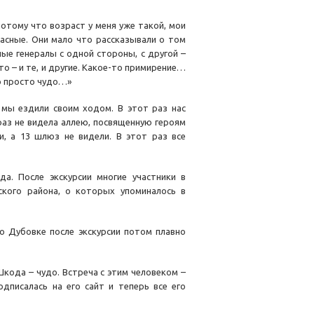
отому что возраст у меня уже такой, мои
асные. Они мало что рассказывали о том
лые генералы с одной стороны, с другой –
 – и те, и другие. Какое-то примирение…
о просто чудо…»
 мы ездили своим ходом. В этот раз нас
 раз не видела аллею, посвященную героям
и, а 13 шлюз не видели. В этот раз все
а. После экскурсии многие участники в
ского района, о которых упоминалось в
 о Дубовке после экскурсии потом плавно
Шкода – чудо. Встреча с этим человеком –
дписалась на его сайт и теперь все его