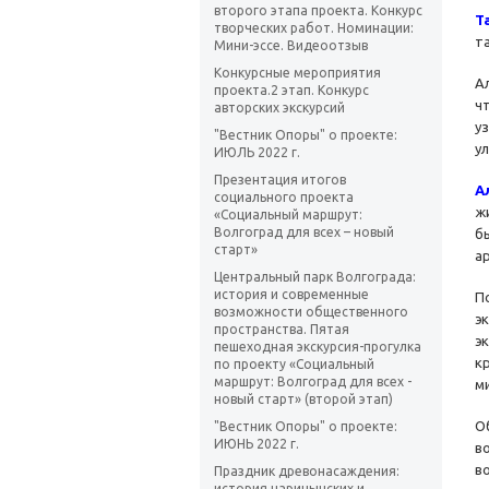
второго этапа проекта. Конкурс
Т
творческих работ. Номинации:
т
Мини-эссе. Видеоотзыв
Конкурсные мероприятия
А
проекта.2 этап. Конкурс
ч
авторских экскурсий
у
"Вестник Опоры" о проекте:
ул
ИЮЛЬ 2022 г.
Презентация итогов
А
социального проекта
жи
«Социальный маршрут:
Волгоград для всех – новый
б
старт»
а
Центральный парк Волгограда:
история и современные
П
возможности общественного
э
пространства. Пятая
э
пешеходная экскурсия-прогулка
к
по проекту «Социальный
маршрут: Волгоград для всех -
м
новый старт» (второй этап)
О
"Вестник Опоры" о проекте:
ИЮНЬ 2022 г.
в
в
Праздник древонасаждения:
история царицынских и