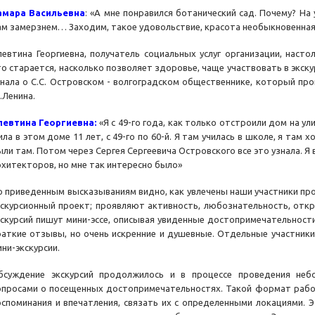
амара Васильевна
: «А мне понравился ботанический сад. Почему? На 
ам замерзнем… Заходим, такое удовольствие, красота необыкновенная
левтина Георгиевна, получатель социальных услуг организации, насто
то старается, насколько позволяет здоровье, чаще участвовать в экску
знала о С.С. Островском - волгоградском общественнике, который про
.Ленина.
левтина Георгиевна:
«Я с 49-го года, как только отстроили дом на ули
ла в этом доме 11 лет, с 49-го по 60-й. Я там училась в школе, я там 
ыли там. Потом через Сергея Сергеевича Островского все это узнала. Я
рхитекторов, но мне так интересно было»
о приведенным высказываниям видно, как увлечены наши участники про
кскурсионный проект; проявляют активность, любознательность, откр
кскурсий пишут мини-эссе, описывая увиденные достопримечательности
раткие отзывы, но очень искренние и душевные. Отдельные участник
ини-экскурсии.
бсуждение экскурсий продолжилось и в процессе проведения не
опросами о посещенных достопримечательностях. Такой формат раб
оспоминания и впечатления, связать их с определенными локациями. Э