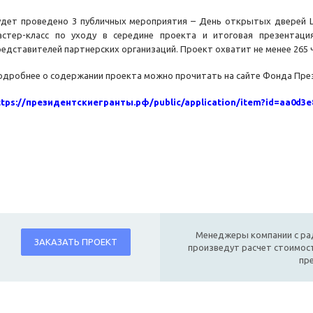
удет проведено 3 публичных мероприятия – День открытых дверей Ц
астер-класс по уходу в середине проекта и итоговая презентаци
редставителей партнерских организаций. Проект охватит не менее 265 
одробнее о содержании проекта можно прочитать на сайте Фонда През
ttps://президентскиегранты.рф/public/application/item?id=aa0d3e
Менеджеры компании с ра
ЗАКАЗАТЬ ПРОЕКТ
произведут расчет стоимост
пр