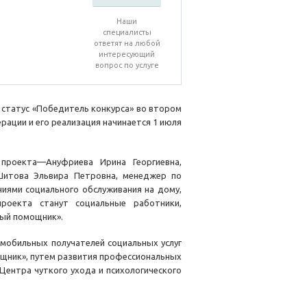
Наши
специалисты
ответят на любой
интересующий
вопрос по услуге
 статус «Победитель конкурса» во втором
рации и его реализация начинается 1 июля
ь
проекта—Ануфриева Ирина Георгиевна,
итова Эльвира Петровна, менеджер по
ями социального обслуживания на дому,
проекта станут социальные работники,
ный помощник».
омобильных получателей социальных услуг
щник», путем развития профессиональных
ентра чуткого ухода и психологического