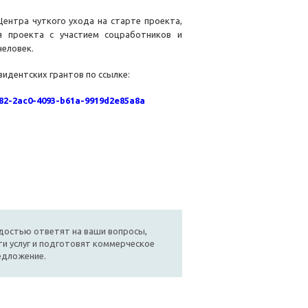
ентра чуткого ухода на старте проекта,
я проекта с участием соцработников и
человек.
идентских грантов по ссылке:
82-2ac0-4093-b61a-9919d2e85a8a
достью ответят на ваши вопросы,
и услуг и подготовят коммерческое
едложение.