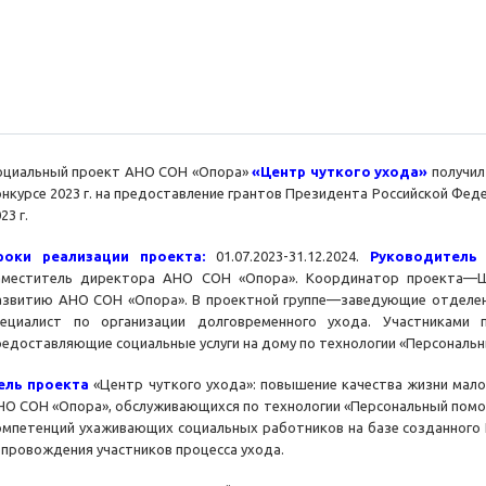
оциальный проект АНО СОН «Опора»
«Центр чуткого ухода»
получил
онкурсе 2023 г. на предоставление грантов Президента Российской Феде
23 г.
роки реализации проекта:
01.07.2023-31.12.2024.
Руководител
аместитель директора АНО СОН «Опора». Координатор проекта—Ш
азвитию АНО СОН «Опора». В проектной группе—заведующие отделени
пециалист по организации долговременного ухода. Участниками 
редоставляющие социальные услуги на дому по технологии «Персональ
ель проекта
«Центр чуткого ухода»: повышение качества жизни мал
НО СОН «Опора», обслуживающихся по технологии «Персональный помо
омпетенций ухаживающих социальных работников на базе созданного Ц
опровождения участников процесса ухода.