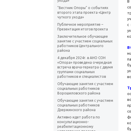
ухода»
В
с
"Вестник Опоры" о событиях
второго этапа проекта «Центр
т
чуткого ухода»
у
Публичное мероприятие –
с
Презентация итогов проекта
у
к
Заключительное обучающее
занятие с участием социальных
работников Центрального
В
района
м
4 декабря 2024г. в АНО СОН
п
«Опора» проведена очередная
б
встреча врача-гериатра с двумя
у
группами социальных
работников и специалистов
в
Обучающие занятия с участием
Т
социальных работников
Ворошиловского района
о
в
Обучающие занятия с участием
социальных работников
п
Дзержинского района
с
ф
Активно идет работа по
консультационно-
к
реабилитационному
б