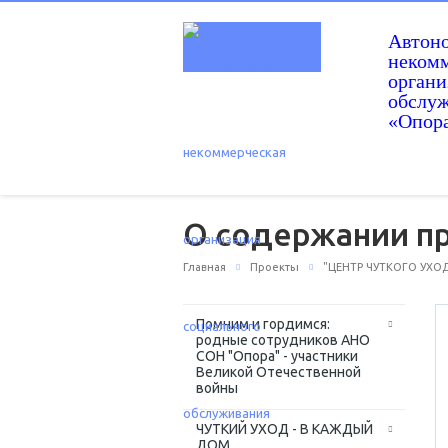
Автон
некомм
орган
обслу
«Опор
О содержании пр
Главная
Проекты
"ЦЕНТР ЧУТКОГО УХОД
Помним и гордимся:
родные сотрудников АНО
СОН "Опора" - участники
Великой Отечественной
войны
ЧУТКИЙ УХОД - В КАЖДЫЙ
ДОМ