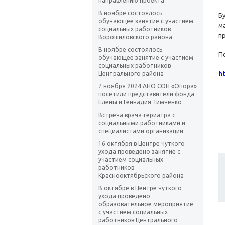
направлению проекта
В ноябре состоялось
Б
обучающее занятие с участием
м
социальных работников
п
Ворошиловского района
В ноябре состоялось
П
обучающее занятие с участием
социальных работников
h
Центрального района
7 ноября 2024 АНО СОН «Опора»
посетили представители фонда
Елены и Геннадия Тимченко
Встреча врача-гериатра с
социальными работниками и
специалистами организации
16 октября в Центре чуткого
ухода проведено занятие с
участием социальных
работников
Краснооктябрьского района
В октябре в Центре чуткого
ухода проведено
образовательное мероприятие
с участием социальных
работников Центрального