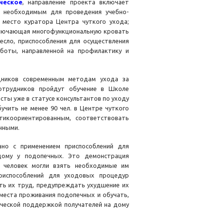
ческое
, направление проекта включает
о необходимым для проведения учебно-
 место куратора Центра чуткого ухода;
ключающая многофункциональную кровать
есло, приспособления для осуществления
аботы, направленной на профилактику и
дников современным методам ухода за
сотрудников пройдут обучение в Школе
сты уже в статусе консультантов по уходу
чить не менее 90 чел. в Центре чуткого
тикоориентированным, соответствовать
чными.
но с применением приспособлений для
дому у подопечных. Это демонстрация
й человек могли взять необходимые им
приспособлений для уходовых процедур
ть их труд, предупреждать ухудшение их
места проживания подопечных и обучать,
ической поддержкой получателей на дому