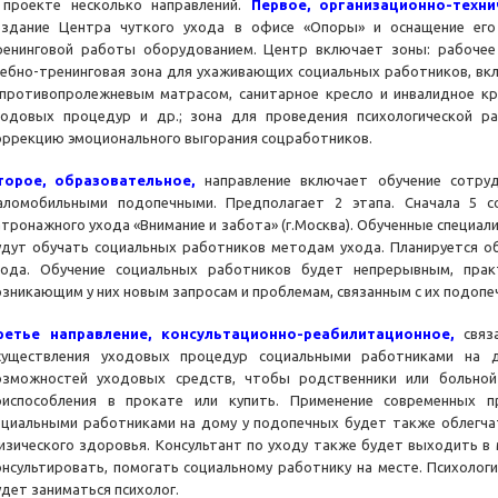
 проекте несколько направлений.
Первое, организационно-техни
оздание Центра чуткого ухода в офисе «Опоры» и оснащение ег
ренинговой работы оборудованием. Центр включает зоны: рабочее
чебно-тренинговая зона для ухаживающих социальных работников, в
 противопролежневым матрасом, санитарное кресло и инвалидное кр
ходовых процедур и др.; зона для проведения психологической р
оррекцию эмоционального выгорания соцработников.
торое, образовательное,
направление включает обучение сотру
аломобильными подопечными. Предполагает 2 этапа. Сначала 5 
атронажного ухода «Внимание и забота» (г.Москва). Обученные специали
удут обучать социальных работников методам ухода. Планируется обу
хода. Обучение социальных работников будет непрерывным, прак
озникающим у них новым запросам и проблемам, связанным с их подопе
ретье направление, консультационно-реабилитационное,
связа
существления уходовых процедур социальными работниками на 
озможностей уходовых средств, чтобы родственники или больно
риспособления в прокате или купить. Применение современных 
оциальными работниками на дому у подопечных будет также облегча
изического здоровья. Консультант по уходу также будет выходить в 
онсультировать, помогать социальному работнику на месте. Психолог
удет заниматься психолог.