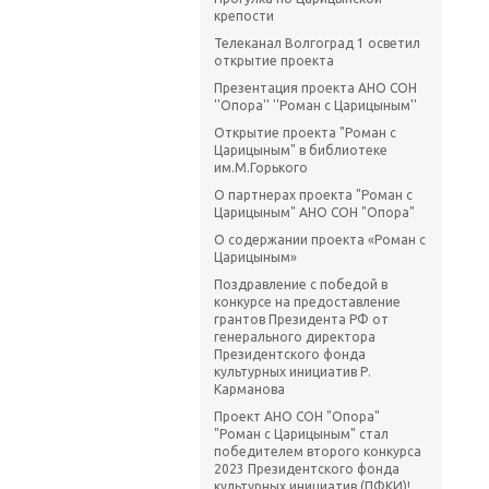
крепости
Телеканал Волгоград 1 осветил
открытие проекта
Презентация проекта АНО СОН
''Опора'' ''Роман с Царицыным''
Открытие проекта "Роман с
Царицыным" в библиотеке
им.М.Горького
О партнерах проекта "Роман с
Царицыным" АНО СОН "Опора"
О содержании проекта «Роман с
Царицыным»
Поздравление с победой в
конкурсе на предоставление
грантов Президента РФ от
генерального директора
Президентского фонда
культурных инициатив Р.
Карманова
Проект АНО СОН "Опора"
"Роман с Царицыным" стал
победителем второго конкурса
2023 Президентского фонда
культурных инициатив (ПФКИ)!