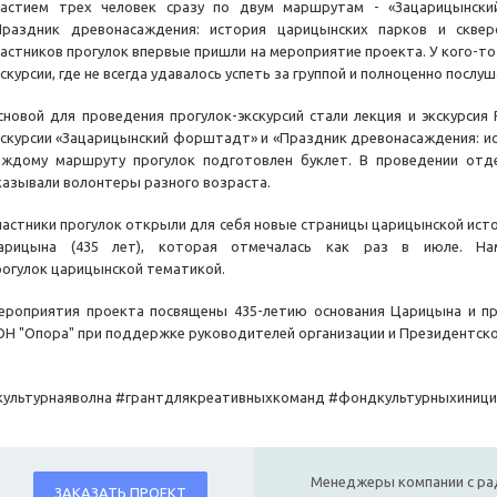
частием трех человек сразу по двум маршрутам - «Зацарицынск
Праздник древонасаждения: история царицынских парков и сквер
частников прогулок впервые пришли на мероприятие проекта. У кого-т
скурсии, где не всегда удавалось успеть за группой и полноценно послу
сновой для проведения прогулок-экскурсий стали лекция и экскурси
кскурсии «Зацарицынский форштадт» и «Праздник древонасаждения: ис
аждому маршруту прогулок подготовлен буклет. В проведении отд
казывали волонтеры разного возраста.
частники прогулок открыли для себя новые страницы царицынской исто
арицына (435 лет), которая отмечалась как раз в июле. Нам
рогулок царицынской тематикой.
ероприятия проекта посвящены 435-летию основания Царицына и п
ОН "Опора" при поддержке руководителей организации и Президентско
культурнаяволна #грантдлякреативныхкоманд #фондкультурныхиници
Менеджеры компании с ра
ЗАКАЗАТЬ ПРОЕКТ