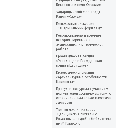
«Царицынский уезд: слобода
Бекетовка и село Отрада»
Зацарицынский форштадт.
Район «Кавказ»
Пешеходная экскурсия
"Зацарицынский форштадт "
Революционная и военная
история Царицына в
аудиозаписи и в творческой
работе
Краеведческая лекция
«Революция и Гражданская
война в Царицыне»
Краеведческая лекция
«Архитектурные особенности
Царицына»
Прогулки-экскурсии с участием
получателей социальных услуг с
ограниченными возможностями
здоровья
Третья лекция из серии
"Царицынские сюжеты с
Романом Шкодой" в библиотеке
им.М.Горького