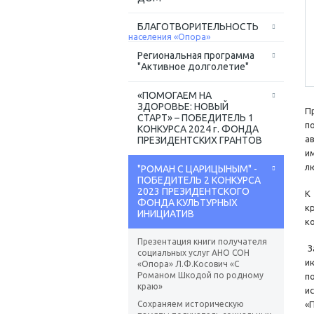
БЛАГОТВОРИТЕЛЬНОСТЬ
Региональная программа
"Активное долголетие"
«ПОМОГАЕМ НА
ЗДОРОВЬЕ: НОВЫЙ
П
СТАРТ» – ПОБЕДИТЕЛЬ 1
п
КОНКУРСА 2024 г. ФОНДА
а
ПРЕЗИДЕНТСКИХ ГРАНТОВ
и
л
"РОМАН С ЦАРИЦЫНЫМ" -
ПОБЕДИТЕЛЬ 2 КОНКУРСА
2023 ПРЕЗИДЕНТСКОГО
К
ФОНДА КУЛЬТУРНЫХ
к
ИНИЦИАТИВ
к
Презентация книги получателя
З
социальных услуг АНО СОН
и
«Опора» Л.Ф.Косович «С
Романом Шкодой по родному
п
краю»
и
Сохраняем историческую
«