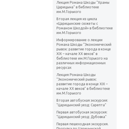
Лекция Романа Шкоды "Храмы
Царицына" в библиотеке
им.М.Горького
Вторая лекция из цикла
«Царицынские сюжеты с
Романом Шкодой» в библиотеке
им.М.Горького
Информирование о лекции
Романа Шкоды "Экономический
рывок: развитие города в конце
XIX – начале XX веков" в
библиотеке им.М.Горького на
различных информационных
ресурсах
Лекция Романа Шкоды
"Экономический рывок:
развитие города в конце XIX –
начале XX веков" в библиотеке
им.М.Горького
Вторая автобусная экскурсия:
"Царицынский уезд: Сарепта"
Первая автобусная экскурсия:
"Царицынский уезд: Дубовка"
Первая пешеходная экскурсия.
Прогулка по Царицынской