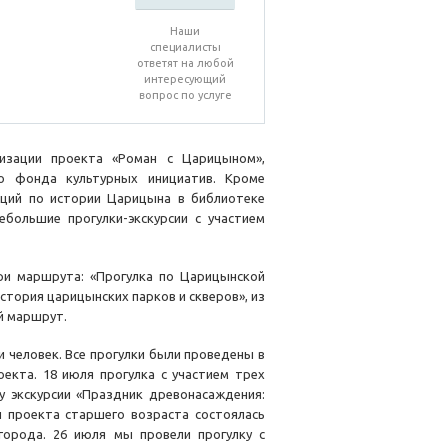
Наши
специалисты
ответят на любой
интересующий
вопрос по услуге
изации проекта «Роман с Царицыном»,
го фонда культурных инициатив. Кроме
кций по истории Царицына в библиотеке
ебольшие прогулки-экскурсии с участием
ри маршрута: «Прогулка по Царицынской
тория царицынских парков и скверов», из
й маршрут.
и человек. Все прогулки были проведены в
екта. 18 июля прогулка с участием трех
 экскурсии «Праздник древонасаждения:
и проекта старшего возраста состоялась
города. 26 июля мы провели прогулку с