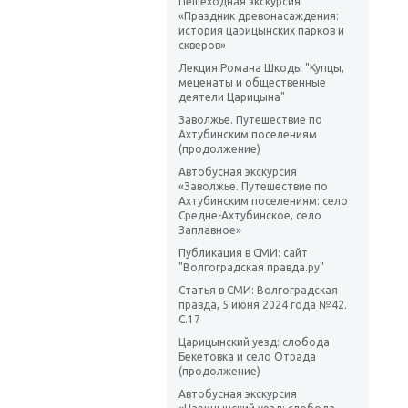
Пешеходная экскурсия
«Праздник древонасаждения:
история царицынских парков и
скверов»
Лекция Романа Шкоды "Купцы,
меценаты и общественные
деятели Царицына"
Заволжье. Путешествие по
Ахтубинским поселениям
(продолжение)
Автобусная экскурсия
«Заволжье. Путешествие по
Ахтубинским поселениям: село
Средне-Ахтубинское, село
Заплавное»
Публикация в СМИ: сайт
"Волгоградская правда.ру"
Статья в СМИ: Волгоградская
правда, 5 июня 2024 года №42.
С.17
Царицынский уезд: слобода
Бекетовка и село Отрада
(продолжение)
Автобусная экскурсия