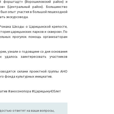
ий форштадт» (Ворошиловский район) и
ов» (Центральный район). Большинство
о был опыт участия в большой пешеходной
шать экскурсовода.
я Романа Шкоды о Царицынской крепости,
тория царицынских парков и скверов». По
ельных прогулок помощь организаторам
рии, узнали о годовщине со дня основания
 удалось заинтересовать участников
роводятся силами проектной группы АНО
го фонда культурных инициатив.
атив #аносонопора #Царицыну435лет
достью ответят на ваши вопросы,