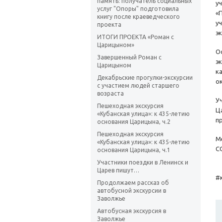
память: получатель социальных
у
услуг "Опоры" подготовила
«
книгу после краеведческого
у
проекта
эк
ИТОГИ ПРОЕКТА «Роман с
Царицыном»
О
Завершенный Роман с
э
Царицыном
к
Декабрьские прогулки-экскурсии
о
с участием людей старшего
возраста
У
Пешеходная экскурсия
Ц
«Кубанская улица»: к 435-летию
п
основания Царицына, ч.2
Пешеходная экскурсия
М
«Кубанская улица»: к 435-летию
С
основания Царицына, ч.1
Участники поездки в Ленинск и
Царев пишут…
#
Продолжаем рассказ об
автобусной экскурсии в
Заволжье
Автобусная экскурсия в
Заволжье