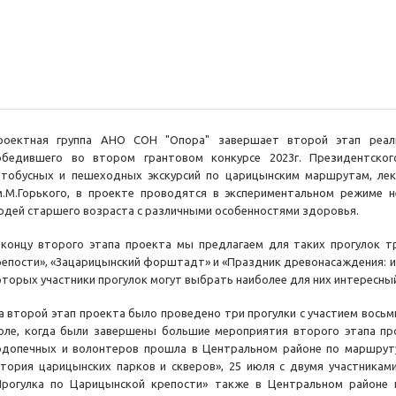
роектная группа АНО СОН "Опора" завершает второй этап реал
обедившего во втором грантовом конкурсе 2023г. Президентско
втобусных и пешеходных экскурсий по царицынским маршрутам, ле
м.М.Горького, в проекте проводятся в экспериментальном режиме н
юдей старшего возраста с различными особенностями здоровья.
 концу второго этапа проекта мы предлагаем для таких прогулок т
репости», «Зацарицынский форштадт» и «Праздник древонасаждения: ис
оторых участники прогулок могут выбрать наиболее для них интересны
а второй этап проекта было проведено три прогулки с участием восьм
юле, когда были завершены большие мероприятия второго этапа про
одопечных и волонтеров прошла в Центральном районе по маршруту
стория царицынских парков и скверов», 25 июля с двумя участникам
Прогулка по Царицынской крепости» также в Центральном районе 