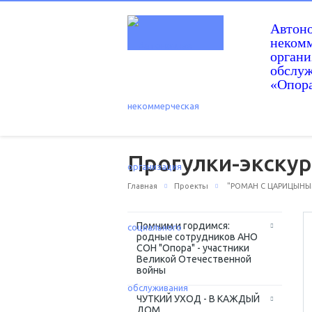
Автон
некомм
орган
обслу
«Опор
Прогулки-экскур
Главная
Проекты
"РОМАН С ЦАРИЦЫНЫМ
Помним и гордимся:
родные сотрудников АНО
СОН "Опора" - участники
Великой Отечественной
войны
ЧУТКИЙ УХОД - В КАЖДЫЙ
ДОМ