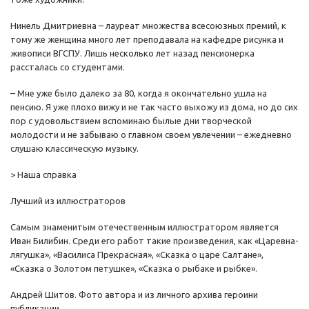
Нинель Дмитриевна – лауреат множества всесоюзных премий, к
тому же женщина много лет преподавала на кафедре рисунка и
живописи ВГСПУ. Лишь несколько лет назад пенсионерка
рассталась со студентами.
– Мне уже было далеко за 80, когда я окончательно ушла на
пенсию. Я уже плохо вижу и не так часто выхожу из дома, но до сих
пор с удовольствием вспоминаю былые дни творческой
молодости и не забываю о главном своем увлечении – ежедневно
слушаю классическую музыку.
> Наша справка
Лучший из иллюстраторов
Самым знаменитым отечественным иллюстратором является
Иван Билибин. Среди его работ такие произведения, как «Царевна-
лягушка», «Василиса Прекрасная», «Сказка о царе Салтане»,
«Сказка о Золотом петушке», «Сказка о рыбаке и рыбке».
Андрей Шитов. Фото автора и из личного архива героини
публикации.