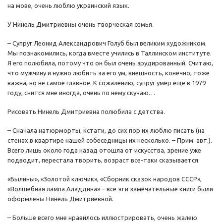
на мове, очень люблю украинский язык.
У Нинель Дмитриевны очень творческая семья.
– Супруг Леонид Александрович Голуб был великим художником.
Мы познакомились, когда вместе учились в Таллинском институте.
Я его полюбила, потому что он был очень эрудированный. Считаю,
что мужчину и нужно любить за его ум, внешность, конечно, тоже
важна, но не самое главное. К сожалению, супруг умер еще в 1979
году, снится мне иногда, очень по нему скучаю…
Рисовать Нинель Дмитриевна полюбила с детства.
– Сначала натюрморты, кстати, до сих пор их люблю писать (на
стенах в квартире нашей собеседницы их несколько. – Прим. авт.).
Всего лишь около года назад отошла от искусства, зрение уже
подводит, перестала творить, возраст все-таки сказывается.
«Былины», «Золотой ключик», «Сборник сказок народов СССР»,
«Волшебная лампа Аладдина» – все эти замечательные книги были
оформлены Нинель Дмитриевной.
– Больше всего мне нравилось иллюстрировать, очень жалею