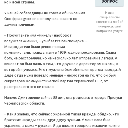
ВОПРОС
но и всей страны.
У нашей собеседницы не совсем обычное имя.
Наши
специалисты
Оно французское, но получила она его по
ответят на любой
другим причинам.
интересующий
вопрос по услуге
– Прочитайте имя «Нинель» наоборот,
получится «Ленин», – улыбается пенсионерка. –
Мои родители были ревностными
коммунистами, правда, папу в 1939 году репрессировали. Слава
богу, не расстреляли, но на несколько лет отправили в лагеря. А
виноват он был лишь в том, что дружил с директором школы, в
которой я училась. Этот мужчина был объявлен врагом народа. А
дяде отца мужа повезло меньше – несмотря на то, что он был
секретарем коммунистической партии Украинской ССР, от
расстрела его это не спасло.
Нинель Дмитриевне сейчас 88 лет, она родилась в городе Прилуки
Черниговской области.
– Как я жалею, что сейчас с Украиной такая вражда, обидно, что
братские народы стали друг другу чужими. У меня папа был
украинец, а мама – русская. Я до школы говорила исключительно