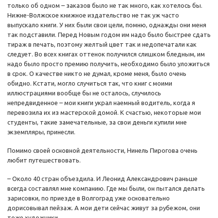
только об одном – заказов было не так много, как хотелось бы.
Нижне-Волжское книжное издательство не так уж часто
выпускало книги. У них были свои цели, помню, однажды они меня
так подставили. Перед Новым годом им надо было быстрее сдать
тираж в печать, поэтому желтый цвет так и недопечатали как
следует. Во всех книгах оттенок получился слишком бледным, им
надо было просто премию получить, необходимо было уложиться
в срок. О качестве никто не думал, кроме меня, было очень
обидно. Кстати, могло случиться так, что книг с моими
иллюстрациями вообще бы не осталось, случилось
непредвиденное – мои книги украл наемный водитель, когда я
перевозила их из мастерской домой. К счастью, некоторые мои
студенты, такие замечательные, за свои деньги купили мне
экземпляры, принесли.
Помимо своей основной деятельности, Нинель Пирогова очень
любит путешествовать.
– Около 40 стран объездила. И Леонид Александрович раньше
всегда составлял мне компанию. Где мы были, он пытался делать
зарисовки, по приезде в Волгоград уже основательно
дорисовывал пейзаж. А мои дети сейчас живут за рубежом, они
тоже художники.