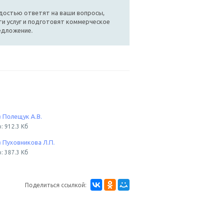
достью ответят на ваши вопросы,
и услуг и подготовят коммерческое
едложение.
 Полещук А.В.
: 912.3 Кб
 Пуховникова Л.П.
: 387.3 Кб
Поделиться ссылкой: