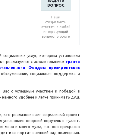
ЗАДАТЬ
ВОПРОС
Наши
специалисты
ответят на любой
интересующий
вопрос по услуге
 социальных услуг, которым установили
кт реализуется с использованием
гранта
ставленного Фондом президентских
 обслуживание, социальная поддержка и
ь Вас с успешным участием и победой в
о намного удобнее и легче принимать душ.
ем, кто реализовывает социальный проект
л установлен опорный поручень в туалет.
 меня и моего мужа, т.к. оно прекрасно
лядит и не портит внешний вид помещения.