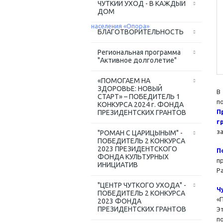
ЧУТКИЙ УХОД - В КАЖДЫЙ
ДОМ
БЛАГОТВОРИТЕЛЬНОСТЬ
Региональная программа
"Активное долголетие"
«ПОМОГАЕМ НА
ЗДОРОВЬЕ: НОВЫЙ
В
СТАРТ» – ПОБЕДИТЕЛЬ 1
п
КОНКУРСА 2024 г. ФОНДА
П
ПРЕЗИДЕНТСКИХ ГРАНТОВ
г
з
"РОМАН С ЦАРИЦЫНЫМ" -
ПОБЕДИТЕЛЬ 2 КОНКУРСА
2023 ПРЕЗИДЕНТСКОГО
П
ФОНДА КУЛЬТУРНЫХ
п
ИНИЦИАТИВ
Р
"ЦЕНТР ЧУТКОГО УХОДА" -
Ч
ПОБЕДИТЕЛЬ 2 КОНКУРСА
«
2023 ФОНДА
ПРЕЗИДЕНТСКИХ ГРАНТОВ
Э
п