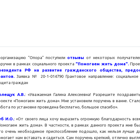
 организацию "Опора" поступили
отзывы
от некоторых получателей
оручни в рамках социального проекта
"Помогаем жить дома".
Прое
резидента РФ на развитие гражданского общества, предо
рантов.
Заявка № 20-1-014790 Грантовое направление: социальное
ащита граждан
олещук А.В.
: «Уважаемая Галина Алексеевна! Разрешите поздравит
роекте «Помогаем жить дома». Мне установили поручень в ванне. Стал
абота по установке проведена бесплатно, большое спасибо».
уб И.О.
: «От своего лица хочу выразить огромную благодарность вс
Помогаем жить дома». В частности, в рамках данного проекта мне бы
то очень необходимое приспособление подошло, как нельзя лучше для
омогает нам вставать и садиться. Сам поручень крепкий, отлично выг