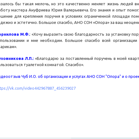
азалось бы такая мелочь, но это качественно меняет жизнь людей в
аботу мастера Ануфриева Юрия Валерьевича. Его знания и опыт помог
ешение для крепления поручня в условиях ограниченной площади по
адежно и эстетично. Большое спасибо, АНО СОН «Опора» за ваш неоцен
орнилова М.Ф.
: «Хочу выразить свою благодарность за установку пор
спользовании и мне необходим. Большое спасибо всей организации
тарикам».
уховникова Л.П.:
«Благодарю за поставленный поручень в моей кварт
ользоваться туалетной комнатой. Спасибо».
идеоотзыв Чуб И.О. об организации и услугах АНО СОН "Опора" и о про
ttps://vk.com/video442967887_456239027