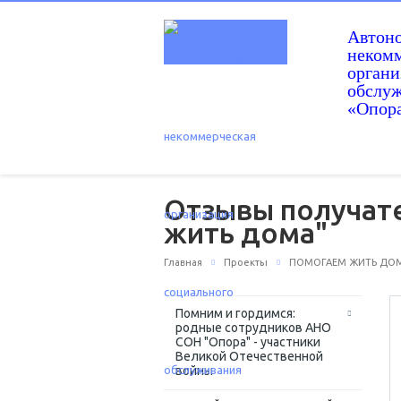
Автон
некомм
орган
обслу
«Опор
Отзывы получате
жить дома"
Главная
Проекты
ПОМОГАЕМ ЖИТЬ ДОМ
Помним и гордимся:
родные сотрудников АНО
СОН "Опора" - участники
Великой Отечественной
войны