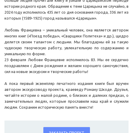
больше людей прочитали книгу и узнали о царицынском периоде
истории родного края. Обращение к теме Царицына не случайно, в
2024 году исполнилось 435 лет со дня основания города, 336 лет из
которых (1589-1925) город назывался «Царицын».
Любовь Францевна – уникальный человек, она является автором
многих книг («Поезд победы», «Сварщики Политеха» и др.), щедро
делится своим талантом с людьми. Мы благодарны ей за такую
чудесную творческую работу, увлекательную по содержанию и
уникальную по форме.
23 февраля Любови Францевне исполнилось 83. Мы ее сердечно
поздравляем с Днем рождения и желаем хорошего самочувствия,
сил на новые экскурсии и творческие работы!
А пока первый экземпляр печатного издания книги был вручен
автором экскурсоводу проекта, краеведу Роману Шкоде. Друзья,
читайте истории о малой родине, о близких и далеких предках, о
замечательных людях, которые прославили наш край и служили
людям. Сохраним историческую память вместе!
ЗАКАЗАТЬ ПРОЕКТ