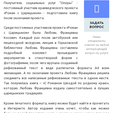
Получатель социальных услуг "Опоры" -
постоянный участник краеведческого проекта
«Роман с Царицыном» - подготовила книгу
после окончания проекта.
ЗАДАТЬ
ВОПРОС
Среди постоянных участников проекта «Роман
с Царицыном» была Любовь Францевна
Наши
Косович. Каждый раз после автобусной или
специалисты
пешеходной экскурсии, лекции в Горьковской
ответят на любой
библиотеке Любовь Францевна составляла
интересующий
подробный конспект прошедшего
вопрос по услуге
мероприятия в стихотворной форме с
фотографиями, после чего вручала созданный
рифмованный текст в виде распечатки формата А4 всем
желающим. А по окончании проекта Любовь Францевна решила
соединить все написанные рифмованные тексты в одном месте.
Так получилась книга – «С Романом Шкодой по родному краю»,
которую Любовь Францевна издала самостоятельно в лучших
царицынских традициях.
Кроме печатного формата, книгу можно будет найти и прочитать
в Интернете. Автор издания очень хочет, чтобы как можно