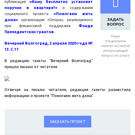
публикация
«Кому бесплатно установят
поручни в квартире?»
о содержании
социального проекта
«Помогаем жить
ЗАДАТЬ
дома»
организации «Опора», реализуемого
ВОПРОС
при финансовой поддержке
Фонда
Президентских грантов.
Наши
специалисты
Вечерний Волгоград, 2 апреля 2020 года №
ответят на любой
13. С.17
интересующий
вопрос по услуге
В
редакцию газеты "Вечерний Волгоград"
пришло письмо
от читателя
Отвечая на письмо читателя, редакция газеты разместила
информацию о проекте "Помогаем жить дома".
ЗАКАЗАТЬ ПРОЕКТ