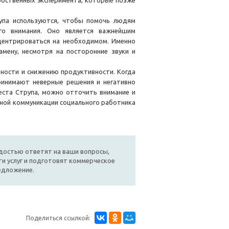
собственных эксперимента, которые позже
рупа используются, чтобы помочь людям
го внимания. Оно является важнейшим
центрироваться на необходимом. Именно
амену, несмотря на посторонние звуки и
ности и снижению продуктивности. Когда
ринимают неверные решения и негативно
еста Струпа, можно отточить внимание и
ной коммуникации социального работника
достью ответят на ваши вопросы,
и услуг и подготовят коммерческое
едложение.
Поделиться ссылкой: