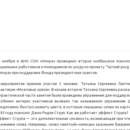
6 ноября в АНО СОН «Опора» проведено второе ноябрьское психоло
оциальных работников и помощников по уходу по проекту "Чуткий ухо
Опора» при поддержке Фонда президентских грантов.
 мероприятии приняли участие 5 человек. Татьяна Сергеевна Лаптен
рактикум «Мозговые орехи». В начале встречи Татьяна Сергеевна расска
 практической части занятия были проведены упражнения для поддержа
собенно интерес участников вызвало так называемое упражнение 
редложено быстро назвать цвета, в которые окрашены слова на картин
935 году психолог Джон Ридли Струп. Как же работает эффект Струпа?
ффект Струпа — это дополнительная сложность, возникающая при чтени
начением слова. Например, слово «желтый» написано красными буквам