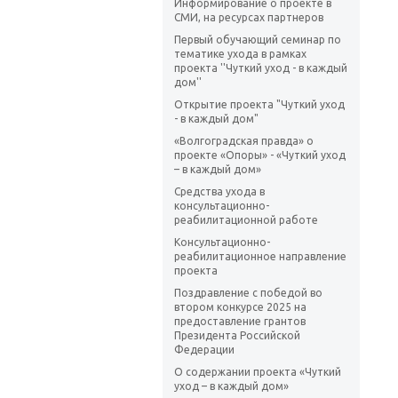
Информирование о проекте в
СМИ, на ресурсах партнеров
Первый обучающий семинар по
тематике ухода в рамках
проекта ''Чуткий уход - в каждый
дом''
Открытие проекта "Чуткий уход
- в каждый дом"
«Волгоградская правда» о
проекте «Опоры» - «Чуткий уход
– в каждый дом»
Средства ухода в
консультационно-
реабилитационной работе
Консультационно-
реабилитационное направление
проекта
Поздравление с победой во
втором конкурсе 2025 на
предоставление грантов
Президента Российской
Федерации
О содержании проекта «Чуткий
уход – в каждый дом»