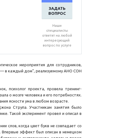
ЗАДАТЬ
ВОПРОС
Наши
специалисты
ответят на любой
интересующий
вопрос по услуге
гическое мероприятия для сотрудников,
д — в каждый дом", реализуемому АНО СОН
ок, психолог проекта, провела тренинг-
зала о мозге человека и его потребностях.
ния ясности ума в любом возрасте.
Джона Струпа. Участникам занятия было
ке. Такой эксперимент провел и описал в
и слов, когда цвет букв не совпадает со
и. Впервые эффект был описан в немецком