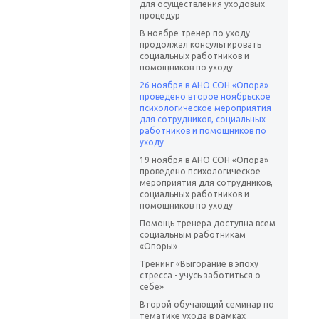
для осуществления уходовых
процедур
В ноябре тренер по уходу
продолжал консультировать
социальных работников и
помощников по уходу
26 ноября в АНО СОН «Опора»
проведено второе ноябрьское
психологическое мероприятия
для сотрудников, социальных
работников и помощников по
уходу
19 ноября в АНО СОН «Опора»
проведено психологическое
мероприятия для сотрудников,
социальных работников и
помощников по уходу
Помощь тренера доступна всем
социальным работникам
«Опоры»
Тренинг «Выгорание в эпоху
стресса - учусь заботиться о
себе»
Второй обучающий семинар по
тематике ухода в рамках