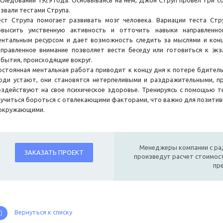
сследовании 1929 года. Основываясь на нем, Джон Струп провел три 
азвали тестами Струпа.
ест Струпа помогает развивать мозг человека. Вариации теста Ст
овысить умственную активность и отточить навыки направленно
ентальным ресурсом и дает возможность следить за мыслями и кон
аправленное внимание позволяет вести беседу или готовиться к экз
обытия, происходящие вокруг.
остоянная ментальная работа приводит к концу дня к потере бдитель
юди устают, они становятся нетерпеливыми и раздражительными, п
оздействуют на свое психическое здоровье. Тренируясь с помощью т
аучиться бороться с отвлекающими факторами, что важно для позитив
 окружающими.
Менеджеры компании с ра
ЗАКАЗАТЬ ПРОЕКТ
произведут расчет стоимост
пр
Вернуться к списку