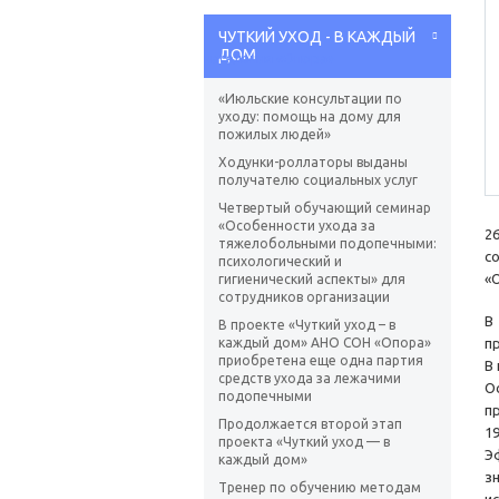
ЧУТКИЙ УХОД - В КАЖДЫЙ
ДОМ
«Июльские консультации по
уходу: помощь на дому для
пожилых людей»
Ходунки-роллаторы выданы
получателю социальных услуг
Четвертый обучающий семинар
«Особенности ухода за
2
тяжелобольными подопечными:
с
психологический и
«
гигиенический аспекты» для
сотрудников организации
В
В проекте «Чуткий уход – в
каждый дом» АНО СОН «Опора»
п
приобретена еще одна партия
В
средств ухода за лежачими
О
подопечными
п
Продолжается второй этап
1
проекта «Чуткий уход — в
Э
каждый дом»
з
Тренер по обучению методам