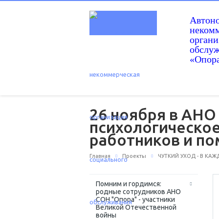
Автон
некомм
орган
обслу
«Опор
26 ноября в АНО
психологическое
работников и по
Главная
Проекты
ЧУТКИЙ УХОД - В КА
Помним и гордимся:
родные сотрудников АНО
СОН "Опора" - участники
Великой Отечественной
войны