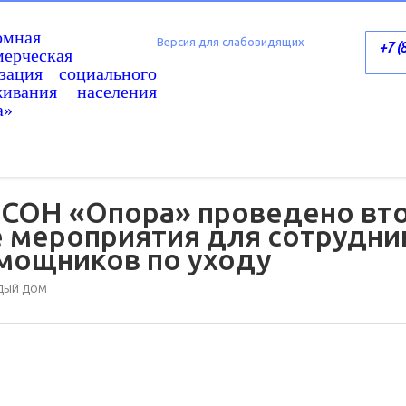
омная
Версия для слабовидящих
+7 (
ерческая
изация социального
живания населения
а»
 СОН «Опора» проведено вт
 мероприятия для сотрудни
мощников по уходу
ЖДЫЙ ДОМ