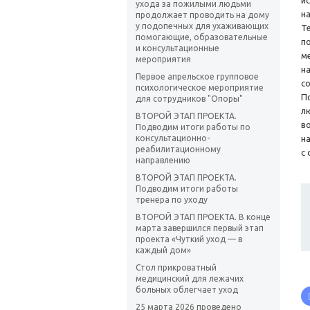
и
ухода за пожилыми людьми
н
продолжает проводить на дому
у подопечных для ухаживающих
Т
помогающие, образовательные
п
и консультационные
м
мероприятия
н
Первое апрельское групповое
с
психологическое мероприятие
П
для сотрудников "Опоры"
л
ВТОРОЙ ЭТАП ПРОЕКТА.
в
Подводим итоги работы по
консультационно-
н
реабилитационному
с
направлению
ВТОРОЙ ЭТАП ПРОЕКТА.
Подводим итоги работы
тренера по уходу
ВТОРОЙ ЭТАП ПРОЕКТА. В конце
марта завершился первый этап
проекта «Чуткий уход — в
каждый дом»
Стол прикроватный
медицинский для лежачих
больных облегчает уход
25 марта 2026 проведено