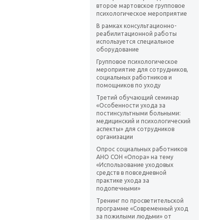
второе мартовское групповое
психологическое мероприятие
В рамках консультационно-
реабилитационной работы
используется специальное
оборудование
Групповое психологическое
мероприятие для сотрудников,
социальных работников и
помощников по уходу
Третий обучающий семинар
«Особенности ухода за
постинсультными больными:
медицинский и психологический
аспекты» для сотрудников
организации
Опрос социальных работников
АНО СОН «Опора» на тему
«Использование уходовых
средств в повседневной
практике ухода за
подопечными»
Тренинг по просветительской
программе «Современный уход
за пожилыми людьми» от