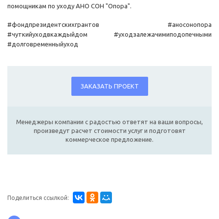
помощникам по уходу АНО СОН "Опора".
#фондпрезидентскихгрантов #аносонопора
#чуткийуходвкаждыйдом #уходзалежачимиподопечными
#долговременныйуход
ЗАКАЗАТЬ ПРОЕКТ
Менеджеры компании с радостью ответят на ваши вопросы,
произведут расчет стоимости услуг и подготовят
коммерческое предложение.
Поделиться ссылкой: