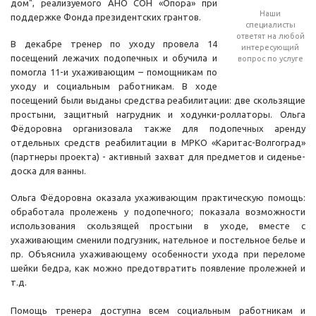
дом", реализуемого АНО СОН «Опора» при
Наши
поддержке Фонда президентских грантов.
специалисты
ответят на любой
В декабре тренер по уходу провела 14
интересующий
посещений лежачих подопечных и обучила и
вопрос по услуге
помогла 11-и ухаживающим – помощникам по
уходу и социальным работникам. В ходе
посещений были выданы средства реабилитации: две скользящие
простыни, защитный нагрудник и ходунки-роллаторы. Ольга
Фёдоровна организовала также для подопечных аренду
отдельных средств реабилитации в МРКО «Каритас-Волгоград»
(партнеры проекта) - активный захват для предметов и сиденье-
доска для ванны.
Ольга Фёдоровна оказала ухаживающим практическую помощь:
обработала пролежень у подопечного; показала возможности
использования скользящей простыни в уходе, вместе с
ухаживающим сменили подгузник, нательное и постельное белье и
пр. Объяснила ухаживающему особенности ухода при переломе
шейки бедра, как можно предотвратить появление пролежней и
т.д.
Помощь тренера доступна всем социальным работникам и