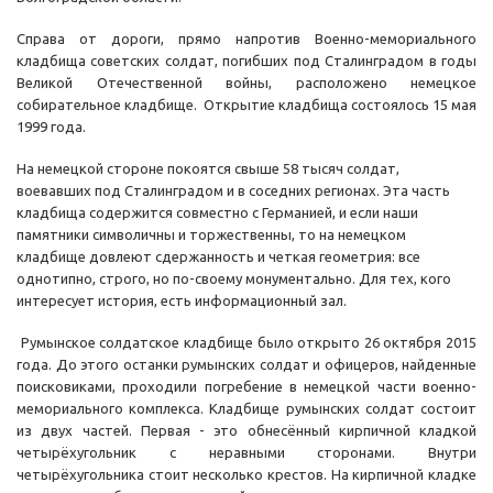
Справа от дороги, прямо напротив Военно-мемориального
кладбища советских солдат, погибших под Сталинградом в годы
Великой Отечественной войны, расположено немецкое
собирательное кладбище. Открытие кладбища состоялось 15 мая
1999 года.
На немецкой стороне покоятся свыше 58 тысяч солдат,
воевавших под Сталинградом и в соседних регионах. Эта часть
кладбища содержится совместно с Германией, и если наши
памятники символичны и торжественны, то на немецком
кладбище довлеют сдержанность и четкая геометрия: все
однотипно, строго, но по-своему монументально. Для тех, кого
интересует история, есть информационный зал.
Румынское солдатское кладбище было открыто 26 октября 2015
года. До этого останки румынских солдат и офицеров, найденные
поисковиками, проходили погребение в немецкой части военно-
мемориального комплекса. Кладбище румынских солдат состоит
из двух частей. Первая - это обнесённый кирпичной кладкой
четырёхугольник с неравными сторонами. Внутри
четырёхугольника стоит несколько крестов. На кирпичной кладке