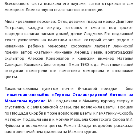
Всесоюзного слета вспахали его плугами, затем открылся и сам
мемориал. Лемехи плугов стали частью экспозиции.
Мила - реальный персонаж. Отец девочки, гвардии майор Дмитрий
Петраков, каждую секунду готовясь к смерти, под грохот
снарядов написал письмо домой, дочке Людмиле. Его подлинный
текст увековечен на памятном камне, который стоит рядом с
изваянием ребенка. Мемориал сооружали лауреат Ленинской
премии автор «Хатыни» минчанин Леонид Левин, волгоградский
скульптор Алексей Криволапов и киевский инженер Наталья
Савицкая. Комплекс был открыт 3 мая 1980 года. Участники нашей
экскурсии осмотрели все памятники мемориала и возложили
цветы.
Заключительным пунктом почти 6-часовой поездки был
памятник-ансамбль «Героям Сталинградской битвы» на
Мамаевом кургане.
Мы подъехали к Мамаеву кургану сверху и
спустились к Залу Воинской славы, где возложили цветы. Прошли
по Площади Скорби и тоже возложили цветы к памятнику «Скорбь
матери». Подошли мы и к могиле Маршала Советского Союза В.И.
Чуйкова и возложили цветы. Роман Шкода подробно рассказал
нам о жесточайшем сражении за Мамаев курган.