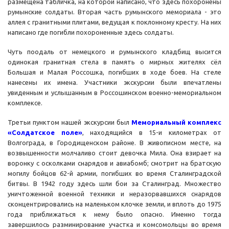
размещена табличка, на которой написано, что здесь похоронены
румынские солдаты. Вторая часть румынского мемориала - это
аллея с гранитными плитами, ведущая к поклонному кресту. На них
написано где погибли похороненные здесь солдаты.
Чуть поодаль от немецкого и румынского кладбищ высится
одинокая гранитная стела в память о мирных жителях сёл
Большая и Малая Россошка, погибших в ходе боев. На стеле
нанесены их имена. Участники экскурсии были впечатлены
увиденным и услышанным в Россошинском военно-мемориальном
комплексе.
Третьи пунктом нашей экскурсии был
Мемориальный комплекс
«Солдатское поле»
, находящийся в 15-и километрах от
Волгограда, в Городищенском районе. В живописном месте, на
возвышенности молчаливо стоит девочка Мила. Она взирает на
воронку с осколками снарядов и авиабомб; смотрит на братскую
могилу бойцов 62-й армии, погибших во время Сталинградской
битвы. В 1942 году здесь шли бои за Сталинград. Множество
уничтоженной военной техники и неразорвавшихся снарядов
сконцентрировались на маленьком клочке земли, и вплоть до 1975
года приближаться к нему было опасно. Именно тогда
завершилось разминирование участка и комсомольцы во время