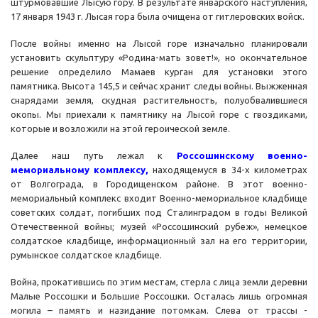
штурмовавшие Лысую гору. В результате январского наступления,
17 января 1943 г. Лысая гора была очищена от гитлеровских войск.
После войны именно на Лысой горе изначально планировали
установить скульптуру «Родина-мать зовет!», но окончательное
решение определило Мамаев курган для установки этого
памятника. Высота 145,5 и сейчас хранит следы войны. Выжженная
снарядами земля, скудная растительность, полуобвалившиеся
окопы. Мы приехали к памятнику на Лысой горе с гвоздиками,
которые и возложили на этой героической земле.
Далее наш путь лежал к
Россошинскому военно-
мемориальному комплексу,
находящемуся в 34-х километрах
от Волгограда, в Городищенском районе. В этот военно-
мемориальный комплекс входит Военно-мемориальное кладбище
советских солдат, погибших под Сталинградом в годы Великой
Отечественной войны; музей «Россошинский рубеж», немецкое
солдатское кладбище, информационный зал на его территории,
румынское солдатское кладбище.
Война, прокатившись по этим местам, стерла с лица земли деревни
Малые Россошки и Большие Россошки. Осталась лишь огромная
могила – память и назидание потомкам. Слева от трассы -