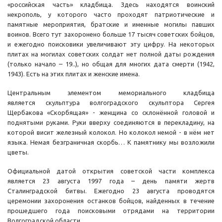
«российская часть» кладбища. Здесь находятся воинский
некрополь, у которого часто проходят патриотические и
памятные мероприятия, братские и именные могилы павших
воинов. Всего тут захоронено больше 17 тысяч советских бойцов,
и ежегодно поисковики увеличивают эту цифру. На некоторых
плитах на могилах советских солдат нет полной даты рождения
(только начало – 19..), но общая для многих дата смерти (1942,
1943). Есть на этих плитах и женские имена.
Центральным элементом мемориального кладбища
является скульптура волгоградского скульптора Сергея
Щербакова «Скорбящая» - женщина со склонённой головой и
поднятыми руками. Руки вверху соединяются в перекладину, на
которой висит железный колокол. Но колокол немой - в нём нет
языка. Немая безграничная скорбь… К памятнику мы возложили
цветы.
Официальной датой открытия советской части комплекса
является 23 августа 1997 года – день памяти жертв
Сталинградской битвы. Ежегодно 23 августа проводятся
церемонии захоронения останков бойцов, найденных в течение
прошедшего года поисковыми отрядами на территории
Волгоградской области.