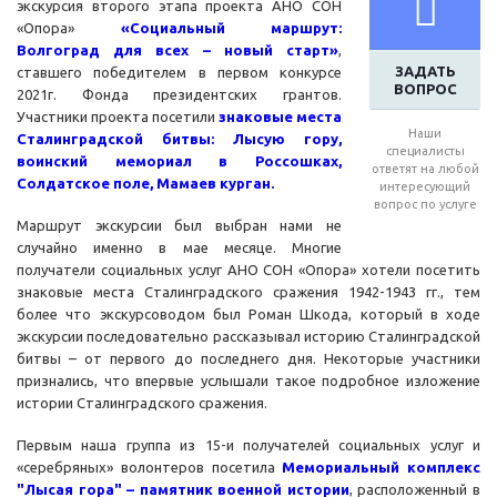
экскурсия второго этапа проекта АНО СОН
«Опора»
«Социальный маршрут:
Волгоград для всех – новый старт»
,
ЗАДАТЬ
ставшего победителем в первом конкурсе
ВОПРОС
2021г. Фонда президентских грантов.
Участники проекта посетили
знаковые места
Наши
Сталинградской битвы
: Лысую гору,
специалисты
воинский мемориал в Россошках,
ответят на любой
Солдатское поле, Мамаев курган.
интересующий
вопрос по услуге
Маршрут экскурсии был выбран нами не
случайно именно в мае месяце. Многие
получатели социальных услуг АНО СОН «Опора» хотели посетить
знаковые места Сталинградского сражения 1942-1943 гг., тем
более что экскурсоводом был Роман Шкода, который в ходе
экскурсии последовательно рассказывал историю Сталинградской
битвы – от первого до последнего дня. Некоторые участники
признались, что впервые услышали такое подробное изложение
истории Сталинградского сражения.
Первым наша группа из 15-и получателей социальных услуг и
«серебряных» волонтеров посетила
Мемориальный комплекс
"Лысая гора" – памятник военной истории
, расположенный в