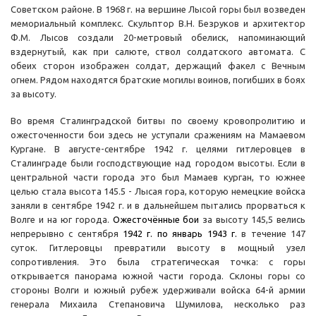
Советском районе. В 1968 г. на вершине Лысой горы был возведен
мемориальный комплекс. Скульптор В.Н. Безруков и архитектор
Ф.М. Лысов создали 20-метровый обелиск, напоминающий
вздернутый, как при салюте, ствол солдатского автомата. С
обеих сторон изображен солдат, держащий факел с Вечным
огнем. Рядом находятся братские могилы воинов, погибших в боях
за высоту.
Во время Сталинградской битвы по своему кровопролитию и
ожесточенности бои здесь не уступали сражениям на Мамаевом
Кургане. В августе-сентябре 1942 г. целями гитлеровцев в
Сталинграде были господствующие над городом высоты. Если в
центральной части города это был Мамаев курган, то южнее
целью стала высота 145.5 - Лысая гора, которую немецкие войска
заняли в сентябре 1942 г. и в дальнейшем пытались прорваться к
Волге и на юг города.
Ожесточённые бои
за высоту 145,5 велись
непрерывно с сентября
1942
г. по январь
1943
г.
в течение 147
суток. Гитлеровцы превратили высоту в мощный узел
сопротивления. Это была стратегическая точка: с горы
открывается панорама южной части города. Склоны горы со
стороны Волги и южный рубеж удерживали войска 64-й армии
генерала Михаила Степановича Шумилова, несколько раз