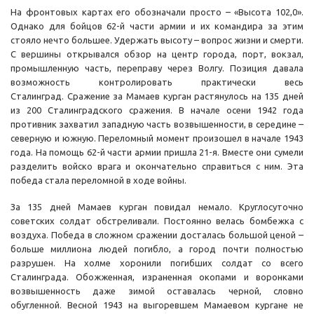
На фронтовых картах его обозначали просто – «Высота 102,0».
Однако для бойцов 62-й части армии и их командира за этим
стояло нечто большее. Удержать высоту – вопрос жизни и смерти.
С вершины открывался обзор на центр города, порт, вокзал,
промышленную часть, переправу через Волгу. Позиция давала
возможность контролировать практически весь
Сталинград. Сражение за Мамаев курган растянулось на 135 дней
из 200 Сталинградского сражения. В начале осени 1942 года
противник захватил западную часть возвышенности, в середине –
северную и южную. Переломный момент произошел в начале 1943
года. На помощь 62-й части армии пришла 21-я. Вместе они сумели
разделить войско врага и окончательно справиться с ним. Эта
победа стала переломной в ходе войны.
За 135 дней Мамаев курган повидал немало. Круглосуточно
советских солдат обстреливали. Постоянно велась бомбежка с
воздуха. Победа в сложном сражении досталась большой ценой –
больше миллиона людей погибло, а город почти полностью
разрушен. На холме хоронили погибших солдат со всего
Сталинграда. Обожженная, израненная окопами и воронками
возвышенность даже зимой оставалась черной, словно
обугленной. Весной 1943 на выгоревшем Мамаевом кургане не