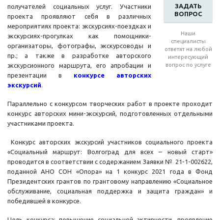
ЗАДАТЬ
получателей социальных услуг. Участники
ВОПРОС
проекта проявляют себя в различных
мероприятиях проекта: экскурсиях-поездках и
Наши
экскурсиях-прогулках как помощники-
специалисты
организаторы, фотографы, экскурсоводы и
ответят на любой
пр.; а также в разработке авторского
интересующий
экскурсионного маршрута, его апробации и
вопрос по услуге
презентации в
конкурсе авторских
экскурсий
.
Параллельно с конкурсом творческих работ в проекте проходит
конкурс авторских мини-экскурсий, подготовленных отдельными
участниками проекта.
Конкурс авторских экскурсий участников социального проекта
«Социальный маршрут: Волгоград для всех – новый старт»
проводится в соответствии с содержанием Заявки № 21-1-002622,
поданной АНО СОН «Опора» на 1 конкурс 2021 года в Фонд
Президентских грантов по грантовому направлению «Социальное
обслуживание, социальная поддержка и защита граждан» и
победившей в конкурсе.
Цель конкурса: повышение социальной активности, проявление