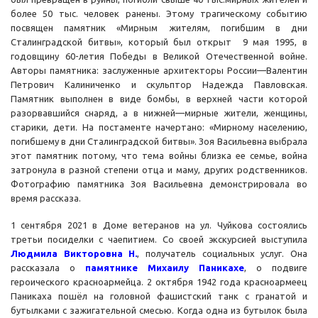
более 50 тыс. человек ранены. Этому трагическому событию
посвящен памятник «Мирным жителям, погибшим в дни
Сталинградской битвы», который был открыт 9 мая 1995, в
годовщину 60-летия Победы в Великой Отечественной войне.
Авторы памятника: заслуженные архитекторы России—Валентин
Петрович Калиниченко и скульптор Надежда Павловская.
Памятник выполнен в виде бомбы, в верхней части которой
разорвавшийся снаряд, а в нижней—мирные жители, женщины,
старики, дети. На постаменте начертано: «Мирному населению,
погибшему в дни Сталинградской битвы». Зоя Васильевна выбрала
этот памятник потому, что тема войны близка ее семье, война
затронула в разной степени отца и маму, других родственников.
Фотографию памятника Зоя Васильевна демонстрировала во
время рассказа.
1 сентября 2021 в Доме ветеранов на ул. Чуйкова состоялись
третьи посиделки с чаепитием. Со своей экскурсией выступила
Людмила Викторовна Н.
, получатель социальных услуг. Она
рассказала о
памятнике Михаилу Паникахе
, о подвиге
героического красноармейца. 2 октября 1942 года красноармеец
Паникаха пошёл на головной фашистский танк с гранатой и
бутылками с зажигательной смесью. Когда одна из бутылок была