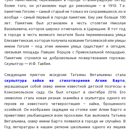
более того, он установлен ещё до революции – в 1910. Т.е.
памятник Гоголю – самый старый не только из сохранившихся, но и
вообще – самый первый в городе памятник. Ему уже больше 100
лет. Памятник был установлен в честь столетия Николая
Васильевича, которое широко отмечалось в Царицыне. В тот год
в городе в честь великого писателя была переименована улица
Елизаветинская, которая получила название Гоголевской или улицы
имени Гоголя – под этим именем улица существует и сегодня,
связывая площадь Павших борцов с Привокзальной площадью.
Памятник строился на добровольные пожертвования горожан.
Скульптор — И.Ф. Тавбия.
Следующим пунктом экскурсии Татьяны Витальевны стала
скульптура зайки из стихотворения Агнии Барто
,
украшающая собой сквер имени известной детской поэтессы в
Комсомольском саду. Он был открыт в сентябре 2016. Его
символом стала новая резная скамейка и скульптура одного из
героев ее известного четверостишия – зайки, брошенного
хозяйкой. Он изображен сидящим на стопке книг Агнии Барто и
приветливо улыбающимся всем прохожим. Как выяснила Татьяна
Витальевна, сквер имени Барто появился в городе не случайно. В
Год литературы в нашем регионе школьники одного из лицеев