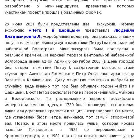
разработано 5 мини-маршрутов, презентация которых
участникам проекта прошла в различных формах.
29 июня 2021 были представлены две экскурсии. Первую
экскурсию
«Пётр I и Царицын»
представила
Людмила
Владимировна Л.
, «серебряный» волонтер, она рассказала нашим
получателям социальных услуг о памятнике Петру I на центральной
набережной Волгограда. Мини-экскурсия была проведена в
реальном времени. На верхней террасе центральной набережной
Волгограда имени 62-ой Армии 6 сентября 2003 (в День города)
был открыт памятник Петру I, создателями которого стали
скульпторы Александр Ерёменко и Пётр Остапенко, архитектор
Валентина Калиниченко. Дату открытия памятника выбрали не
случайно, ведь именно тот год был объявлен годом «Пётр I и
Царицын». Бюст Петра располагается на пересечении улиц Чуйкова
и Володарского. По распоряжению первого российского
императора именно здесь в 1720 была возведена сторожевая
линия для укрепления крепости и защиты «переволоки». От места,
где установлен бюст Петра, начинался, тот самый, сторожевой
вал. Позже, в этом месте появилась улица, которая носила
название Петровская, в 1923 её переименовали в
Краснопитерскую, а с 1982 она стала носить название— улица