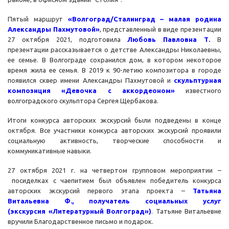
Пятый маршрут
«Волгоград/Сталинград – малая родина
Александры Пахмутовой»
, представленный в виде презентации
27 октября 2021, подготовила
Любовь Павловна Т.
В
презентации рассказывается о детстве Александры Николаевны,
ее семье. В Волгограде сохранился дом, в котором некоторое
время жила ее семья. В 2019 к 90-летию композитора в городе
появился сквер имени Александры Пахмутовой и
скульптурная
композиция «Девочка с аккордеоном»
известного
волгоградского скульптора Сергея Щербакова.
Итоги конкурса авторских экскурсий были подведены в конце
октября. Все участники конкурса авторских экскурсий проявили
социальную активность, творческие способности и
коммуникативные навыки.
27 октября 2021 г. на четвертом групповом мероприятии –
посиделках с чаепитием был объявлен победитель конкурса
авторских экскурсий первого этапа проекта –
Татьяна
Витальевна Ф., получатель социальных услуг
(экскурсия
«Литературный Волгоград»)
. Татьяне Витальевне
вручили Благодарственное письмо и подарок.