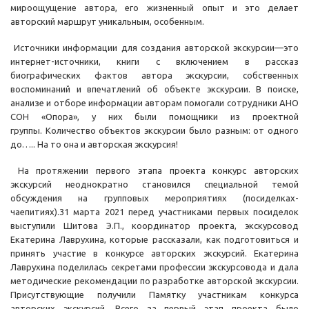
мироощущение автора, его жизненный опыт и это делает
авторский маршрут уникальным, особенным.
Источники информации для создания авторской экскурсии—это
интернет-источники, книги с включением в рассказ
биографических фактов автора экскурсии, собственных
воспоминаний и впечатлений об объекте экскурсии. В поиске,
анализе и отборе информации авторам помогали сотрудники АНО
СОН «Опора», у них были помощники из проектной
группы. Количество объектов экскурсии было разным: от одного
до….. На то она и авторская экскурсия!
На протяжении первого этапа проекта конкурс авторских
экскурсий неоднократно становился специальной темой
обсуждения на групповых мероприятиях (посиделках-
чаепитиях).31 марта 2021 перед участниками первых посиделок
выступили Шитова Э.П., координатор проекта, экскурсовод
Екатерина Лаврухина, которые рассказали, как подготовиться и
принять участие в конкурсе авторских экскурсий. Екатерина
Лаврухина поделилась секретами профессии экскурсовода и дала
методические рекомендации по разработке авторской экскурсии.
Присутствующие получили Памятку участникам конкурса
авторских экскурсий. Всего за первый этап проекта было