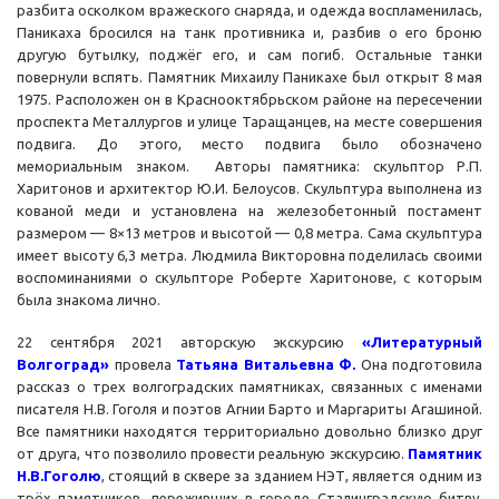
разбита осколком вражеского снаряда, и одежда воспламенилась,
Паникаха бросился на танк противника и, разбив о его броню
другую бутылку, поджёг его, и сам погиб. Остальные танки
повернули вспять. Памятник Михаилу Паникахе был открыт 8 мая
1975. Расположен он в Краснооктябрьском районе на пересечении
проспекта Металлургов и улице Таращанцев, на месте совершения
подвига. До этого, место подвига было обозначено
мемориальным знаком. Авторы памятника: скульптор Р.П.
Харитонов и архитектор Ю.И. Белоусов. Скульптура выполнена из
кованой меди и установлена на железобетонный постамент
размером — 8×13 метров и высотой — 0,8 метра. Сама скульптура
имеет высоту 6,3 метра. Людмила Викторовна поделилась своими
воспоминаниями о скульпторе Роберте Харитонове, с которым
была знакома лично.
22 сентября 2021 авторскую экскурсию
«Литературный
Волгоград»
провела
Татьяна Витальевна Ф.
Она подготовила
рассказ о трех волгоградских памятниках, связанных с именами
писателя Н.В. Гоголя и поэтов Агнии Барто и Маргариты Агашиной.
Все памятники находятся территориально довольно близко друг
от друга, что позволило провести реальную экскурсию.
Памятник
Н.В.Гоголю
, стоящий в сквере за зданием НЭТ, является одним из
трёх памятников, переживших в городе Сталинградскую битву,