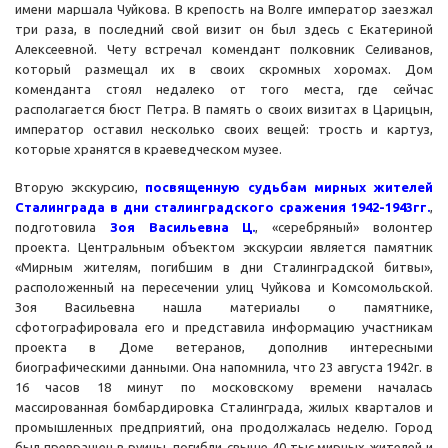
имени маршала Чуйкова. В крепость на Волге император заезжал
три раза, в последний свой визит он был здесь с Екатериной
Алексеевной. Чету встречал комендант полковник Селиванов,
который размещал их в своих скромных хоромах. Дом
коменданта стоял недалеко от того места, где сейчас
располагается бюст Петра. В память о своих визитах в Царицын,
император оставил несколько своих вещей: трость и картуз,
которые хранятся в краеведческом музее.
Вторую экскурсию,
посвященную судьбам мирных жителей
Сталинграда в дни сталинградского сражения 1942-1943гг.
,
подготовила
Зоя Васильевна Ц.
, «серебряный» волонтер
проекта. Центральным объектом экскурсии является памятник
«Мирным жителям, погибшим в дни Сталинградской битвы»,
расположенный на пересечении улиц Чуйкова и Комсомольской.
Зоя Васильевна нашла материалы о памятнике,
сфотографировала его и представила информацию участникам
проекта в Доме ветеранов, дополнив интересными
биографическими данными. Она напомнила, что 23 августа 1942г. в
16 часов 18 минут по московскому времени началась
массированная бомбардировка Сталинграда, жилых кварталов и
промышленных предприятий, она продолжалась неделю. Город
был превращен в руины, погибли свыше 40 тыс.мирных жителей и