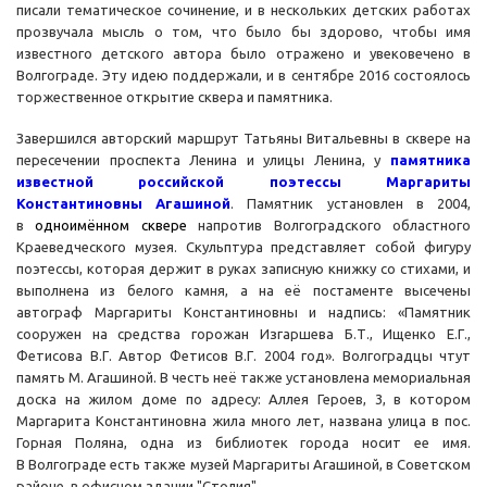
писали тематическое сочинение, и в нескольких детских работах
прозвучала мысль о том, что было бы здорово, чтобы имя
известного детского автора было отражено и увековечено в
Волгограде. Эту идею поддержали, и в сентябре 2016 состоялось
торжественное открытие сквера и памятника.
Завершился авторский маршрут Татьяны Витальевны в сквере на
пересечении проспекта Ленина и улицы Ленина, у
памятника
известной российской поэтессы Маргариты
Константиновны Агашиной
. Памятник установлен в 2004,
в
одноимённом сквере
напротив Волгоградского областного
Краеведческого музея. Скульптура представляет собой фигуру
поэтессы, которая держит в руках записную книжку со стихами, и
выполнена из белого камня, а на её постаменте высечены
автограф Маргариты Константиновны и надпись: «Памятник
сооружен на средства горожан Изгаршева Б.Т., Ищенко Е.Г.,
Фетисова В.Г. Автор Фетисов В.Г. 2004 год». Волгоградцы чтут
память М. Агашиной. В честь неё также установлена мемориальная
доска на жилом доме по адресу: Аллея Героев, 3, в котором
Маргарита Константиновна жила много лет, названа улица в пос.
Горная Поляна, одна из библиотек города носит ее имя.
В Волгограде есть также музей Маргариты Агашиной, в Советском
районе, в офисном здании "Столия".