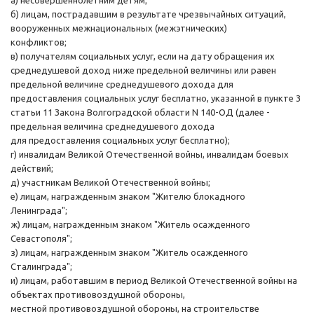
а) несовершеннолетним детям;
б) лицам, пострадавшим в результате чрезвычайных ситуаций,
вооруженных межнациональных (межэтнических)
конфликтов;
в) получателям социальных услуг, если на дату обращения их
среднедушевой доход ниже предельной величины или равен
предельной величине среднедушевого дохода для
предоставления социальных услуг бесплатно, указанной в пункте 3
статьи 11 Закона Волгоградской области N 140-ОД (далее -
предельная величина среднедушевого дохода
для предоставления социальных услуг бесплатно);
г) инвалидам Великой Отечественной войны, инвалидам боевых
действий;
д) участникам Великой Отечественной войны;
е) лицам, награжденным знаком "Жителю блокадного
Ленинграда";
ж) лицам, награжденным знаком "Житель осажденного
Севастополя";
з) лицам, награжденным знаком "Житель осажденного
Сталинграда";
и) лицам, работавшим в период Великой Отечественной войны на
объектах противовоздушной обороны,
местной противовоздушной обороны, на строительстве