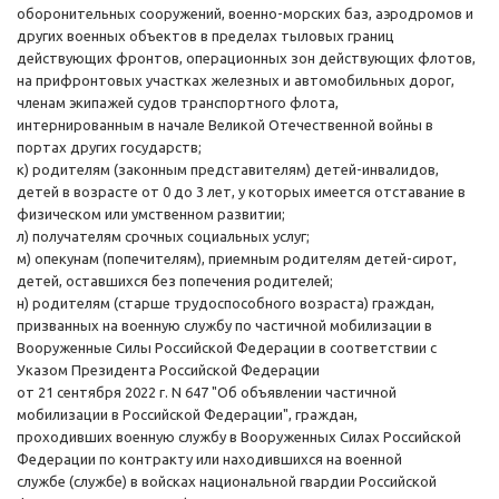
оборонительных сооружений, военно-морских баз, аэродромов и
других военных объектов в пределах тыловых границ
действующих фронтов, операционных зон действующих флотов,
на прифронтовых участках железных и автомобильных дорог,
членам экипажей судов транспортного флота,
интернированным в начале Великой Отечественной войны в
портах других государств;
к) родителям (законным представителям) детей-инвалидов,
детей в возрасте от 0 до 3 лет, у которых имеется отставание в
физическом или умственном развитии;
л) получателям срочных социальных услуг;
м) опекунам (попечителям), приемным родителям детей-сирот,
детей, оставшихся без попечения родителей;
н) родителям (старше трудоспособного возраста) граждан,
призванных на военную службу по частичной мобилизации в
Вооруженные Силы Российской Федерации в соответствии с
Указом Президента Российской Федерации
от 21 сентября 2022 г. N 647 "Об объявлении частичной
мобилизации в Российской Федерации", граждан,
проходивших военную службу в Вооруженных Силах Российской
Федерации по контракту или находившихся на военной
службе (службе) в войсках национальной гвардии Российской