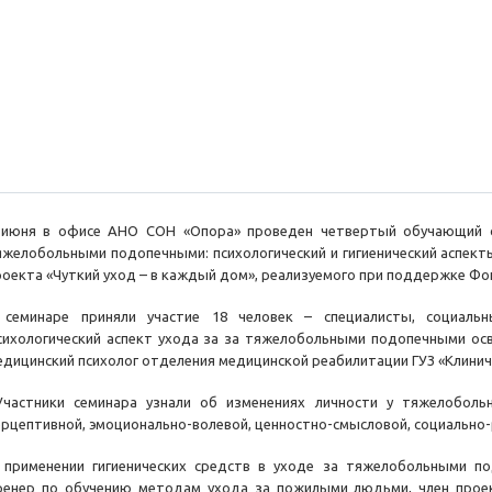
 июня в офисе АНО СОН «Опора» проведен четвертый обучающий с
яжелобольными подопечными: психологический и гигиенический аспект
роекта «Чуткий уход – в каждый дом», реализуемого при поддержке Фо
 семинаре приняли участие 18 человек – специалисты, социаль
сихологический аспект ухода за за тяжелобольными подопечными ос
едицинский психолог отделения медицинской реабилитации ГУЗ «Клинич
частники семинара узнали об изменениях личности у тяжелобольн
ерцептивной, эмоционально-волевой, ценностно-смысловой, социально-
 применении гигиенических средств в уходе за тяжелобольными по
ренер по обучению методам ухода за пожилыми людьми, член прое