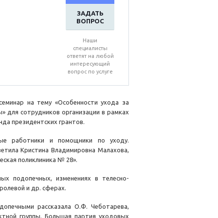
ЗАДАТЬ
ВОПРОС
Наши
специалисты
ответят на любой
интересующий
вопрос по услуге
еминар на тему «Особенности ухода за
ы» для сотрудников организации в рамках
нда президентских грантов.
ные работники и помощники по уходу.
ветила Кристина Владимировна Малахова,
еская поликлиника № 28».
ых подопечных, изменениях в телесно-
ролевой и др. сферах.
допечными рассказала О.Ф. Чеботарева,
ктной группы. Большая партия уходовых