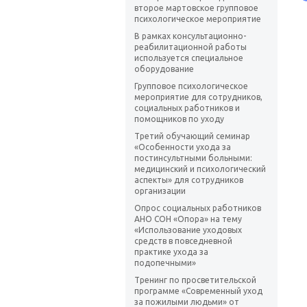
второе мартовское групповое
психологическое мероприятие
В рамках консультационно-
реабилитационной работы
используется специальное
оборудование
Групповое психологическое
мероприятие для сотрудников,
социальных работников и
помощников по уходу
Третий обучающий семинар
«Особенности ухода за
постинсультными больными:
медицинский и психологический
аспекты» для сотрудников
организации
Опрос социальных работников
АНО СОН «Опора» на тему
«Использование уходовых
средств в повседневной
практике ухода за
подопечными»
Тренинг по просветительской
программе «Современный уход
за пожилыми людьми» от