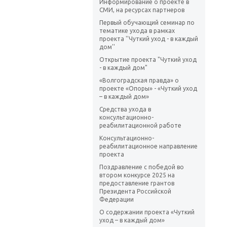
Информирование о проекте в
СМИ, на ресурсах партнеров
Первый обучающий семинар по
тематике ухода в рамках
проекта ''Чуткий уход - в каждый
дом''
Открытие проекта "Чуткий уход
- в каждый дом"
«Волгоградская правда» о
проекте «Опоры» - «Чуткий уход
– в каждый дом»
Средства ухода в
консультационно-
реабилитационной работе
Консультационно-
реабилитационное направление
проекта
Поздравление с победой во
втором конкурсе 2025 на
предоставление грантов
Президента Российской
Федерации
О содержании проекта «Чуткий
уход – в каждый дом»