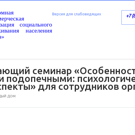
омная
Версия для слабовидящих
+7 (
ерческая
изация социального
живания населения
а»
ающий семинар «Особенност
 подопечными: психологиче
спекты» для сотрудников ор
ЖДЫЙ ДОМ