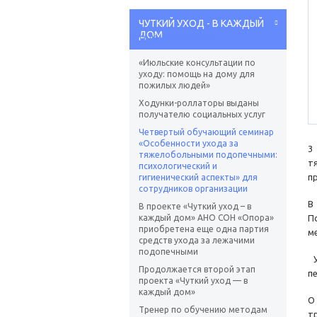
ЧУТКИЙ УХОД - В КАЖДЫЙ
ДОМ
«Июльские консультации по
уходу: помощь на дому для
пожилых людей»
Ходунки-роллаторы выданы
получателю социальных услуг
Четвертый обучающий семинар
«Особенности ухода за
3
тяжелобольными подопечными:
т
психологический и
п
гигиенический аспекты» для
сотрудников организации
В
В проекте «Чуткий уход – в
каждый дом» АНО СОН «Опора»
П
приобретена еще одна партия
м
средств ухода за лежачими
подопечными
У
Продолжается второй этап
п
проекта «Чуткий уход — в
каждый дом»
О
Тренер по обучению методам
т