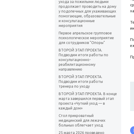
ухода за пожилыми людьми
с
продолжает проводить на дому
х
у подопечных для ухаживающих
помогающие, образовательные
и консультационные
Т
мероприятия
и
Первое апрельское групповое
психологическое мероприятие
П
для сотрудников "Опоры"
е
ВТОРОЙ ЭТАП ПРОЕКТА.
Подводим итоги работы по
П
консультационно-
реабилитационному
направлению
ВТОРОЙ ЭТАП ПРОЕКТА.
Подводим итоги работы
тренера по уходу
ВТОРОЙ ЭТАП ПРОЕКТА. В конце
марта завершился первый этап
проекта «Чуткий уход — в
каждый дом»
Стол прикроватный
медицинский для лежачих
больных облегчает уход
25 марта 2026 проведено