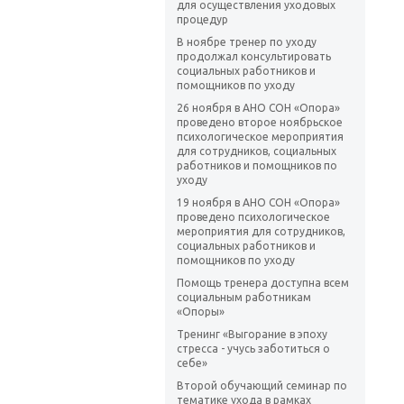
для осуществления уходовых
процедур
В ноябре тренер по уходу
продолжал консультировать
социальных работников и
помощников по уходу
26 ноября в АНО СОН «Опора»
проведено второе ноябрьское
психологическое мероприятия
для сотрудников, социальных
работников и помощников по
уходу
19 ноября в АНО СОН «Опора»
проведено психологическое
мероприятия для сотрудников,
социальных работников и
помощников по уходу
Помощь тренера доступна всем
социальным работникам
«Опоры»
Тренинг «Выгорание в эпоху
стресса - учусь заботиться о
себе»
Второй обучающий семинар по
тематике ухода в рамках