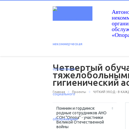
Автон
некомм
орган
обслу
«Опор
Четвертый обуч
тяжелобольными
гигиенический а
Главная
Проекты
ЧУТКИЙ УХОД - В КА
Помним и гордимся:
родные сотрудников АНО
СОН "Опора" - участники
Великой Отечественной
войны