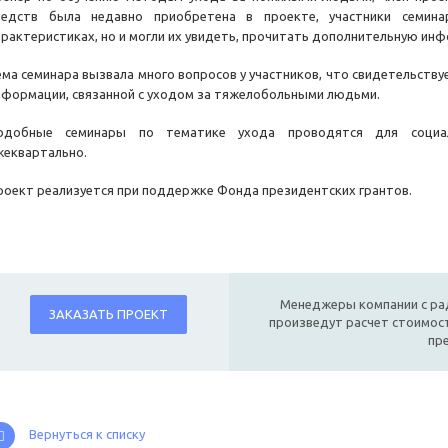
редств была недавно приобретена в проекте, участники семин
арактеристиках, но и могли их увидеть, прочитать дополнительную ин
ема семинара вызвала много вопросов у участников, что свидетельств
нформации, связанной с уходом за тяжелобольными людьми.
одобные семинары по тематике ухода проводятся для социа
жеквартально.
роект реализуется при поддержке Фонда президентских грантов.
Менеджеры компании с ра
ЗАКАЗАТЬ ПРОЕКТ
произведут расчет стоимост
пр
Вернуться к списку