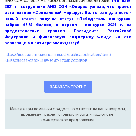
АНО СОН «Опора» – в числе организаций-победителей.
14 января
2021 г. сотрудники АНО СОН «Опора» узнали, что проект
организации «Социальный маршрут: Волгоград для всех -
новый старт» получил статус «Победитель конкурса»,
набрав 67.75 баллов, в первом конкурсе 2021 г. на
предоставление грантов Президента Российской
Федерации и финансовую поддержку Фонда на его
реализацию в размере 602 433,00 руб.
https://президентскиегранты.рф/public/application/item?
id=F8C54033-C232-418F-9367-1706DCCC4FDE
ЗАКАЗАТЬ ПРОЕКТ
Менеджеры компании с радостью ответят на ваши вопросы,
произведут расчет стоимости услуг и подготовят
коммерческое предложение.