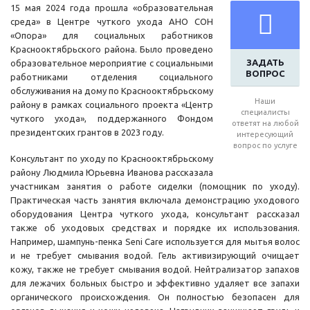
15 мая 2024 года прошла «образовательная
среда» в Центре чуткого ухода АНО СОН
«Опора» для социальных работников
Краснооктябрьского района. Было проведено
ЗАДАТЬ
образовательное мероприятие с социальными
ВОПРОС
работниками отделения социального
обслуживания на дому по Краснооктябрьскому
Наши
району в рамках социального проекта «Центр
специалисты
чуткого ухода», поддержанного Фондом
ответят на любой
президентских грантов в 2023 году.
интересующий
вопрос по услуге
Консультант по уходу по Краснооктябрьскому
району Людмила Юрьевна Иванова рассказала
участникам занятия о работе сиделки (помощник по уходу).
Практическая часть занятия включала демонстрацию уходового
оборудования Центра чуткого ухода, консультант рассказал
также об уходовых средствах и порядке их использования.
Например, шампунь-пенка Seni Care используется для мытья волос
и не требует смывания водой. Гель активизирующий очищает
кожу, также не требует смывания водой. Нейтрализатор запахов
для лежачих больных быстро и эффективно удаляет все запахи
органического происхождения. Он полностью безопасен для