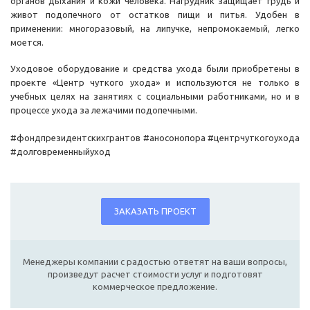
органов дыхания и кожи человека. Нагрудник защищает грудь и
живот подопечного от остатков пищи и питья. Удобен в
применении: многоразовый, на липучке, непромокаемый, легко
моется.
Уходовое оборудование и средства ухода были приобретены в
проекте «Центр чуткого ухода» и используются не только в
учебных целях на занятиях с социальными работниками, но и в
процессе ухода за лежачими подопечными.
#фондпрезидентскихгрантов #аносонопора #центрчуткогоухода
#долговременныйуход
ЗАКАЗАТЬ ПРОЕКТ
Менеджеры компании с радостью ответят на ваши вопросы,
произведут расчет стоимости услуг и подготовят
коммерческое предложение.