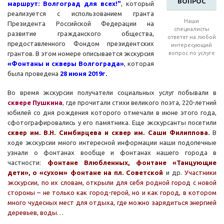
ВОПРОС
маршрут: Волгоград для всех!"
, который
реализуется с использованием гранта
Наши
Президента Российской Федерации на
специалисты
развитие гражданского общества,
ответят на любой
предоставленного Фондом президентских
интересующий
грантов. В этом номере описывается экскурсия
вопрос по услуге
«Фонтаны и скверы Волгограда»
, которая
была проведена
28 июня 2019г.
Во время экскурсии получатели социальных услуг побывали в
сквере Пушкина
, где прочитали стихи великого поэта, 220-летний
юбилей со дня рождения которого отмечали в июне этого года,
сфотографировались у его памятника. Еще экскурсанты посетили
с
к
вер им. В.Н. Симбирцева и сквер им. Саши Филиппова.
В
ходе экскурсии много интересной информации наши подопечные
узнали о фонтанах вообще и фонтанах нашего города в
частности:
фонтане Влюбленных, фонтане «Танцующие
дети», о «сухом» фонтане на пл. Советской
и др.
Участники
экскурсии, по их словам, открыли для себя родной город с новой
стороны – не только как город-герой, но и как город, в котором
много чудесных мест для отдыха, где можно зарядиться энергией
деревьев, воды…