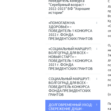
победитель конкурса
С
"Серебряный возраст -
д
2022-2023" БФ "Хорошие
п
истории"
В
К
«ПОМОГАЕМ НА
«
ЗДОРОВЬЕ» –
ПОБЕДИТЕЛЬ 1 КОНКУРСА
с
2022 г. ФОНДА
о
ПРЕЗИДЕНТСКИХ ГРАНТОВ
О
«СОЦИАЛЬНЫЙ МАРШРУТ:
м
ВОЛГОГРАД ДЛЯ ВСЕХ –
З
НОВЫЙ СТАРТ» –
д
ПОБЕДИТЕЛЬ 1 КОНКУРСА
2021 г. ФОНДА
п
ПРЕЗИДЕНТСКИХ ГРАНТОВ
с
о
СОЦИАЛЬНЫЙ МАРШРУТ:
п
ВОЛГОГРАД ДЛЯ ВСЕХ -
р
ПОБЕДИТЕЛЬ КОНКУРСА
ФОНДА ПРЕЗИДЕНТСКИХ
(
ГРАНТОВ
П
ДОЛГОВРЕМЕННЫЙ УХОД:
СБЕРЕЖЕНИЕ ДУШИ -
к