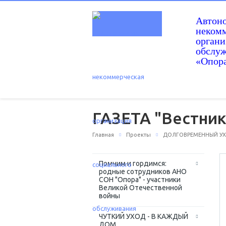
Автон
некомм
орган
обслу
«Опор
ГАЗЕТА "Вестник
Главная
Проекты
ДОЛГОВРЕМЕННЫЙ УХО
Помним и гордимся:
родные сотрудников АНО
СОН "Опора" - участники
Великой Отечественной
войны
ЧУТКИЙ УХОД - В КАЖДЫЙ
ДОМ