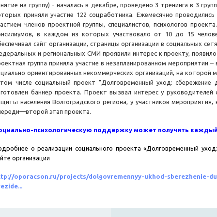
нятие на группу) - началась в декабре, проведено 3 тренинга в 3 групп
оторых приняли участие 122 соцработника. Ежемесячно проводились 
частием членов проектной группы, специалистов, психологов проекта
онсилиумов, в каждом из которых участвовало от 10 до 15 челов
беспечивал сайт организации, страницы организации в социальных сетя
едеральных и региональных СМИ проявили интерес к проекту, появилос
роектная группа приняла участие в незапланированном мероприятии –
оциально ориентированных некоммерческих организаций, на которой м
 том числе социальный проект "Долговременный уход: сбережение 
зготовлен баннер проекта. Проект вызвал интерес у руководителей
ащиты населения Волгоградского региона, у участников мероприятия,
переди—второй этап проекта.
оциально-психологическую
поддержку может
получить каждый 
одробнее о реализации социального проекта «Долговременный уход
айте организации
ttp://oporacson.ru/projects/dolgovremennyy-ukhod-sberezhenie-du
ezide...