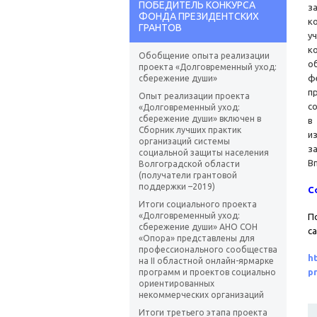
ПОБЕДИТЕЛЬ КОНКУРСА
за
ФОНДА ПРЕЗИДЕНТСКИХ
к
ГРАНТОВ
у
к
Обобщение опыта реализации
о
проекта «Долговременный уход:
ф
сбережение души»
п
Опыт реализации проекта
с
«Долговременный уход:
сбережение души» включен в
в
Сборник лучших практик
и
организаций системы
з
социальной защиты населения
В
Волгоградской области
(получатели грантовой
поддержки –2019)
С
Итоги социального проекта
«Долговременный уход:
П
сбережение души» АНО СОН
с
«Опора» представлены для
профессионального сообщества
h
на II областной онлайн-ярмарке
pr
программ и проектов социально
ориентированных
некоммерческих организаций
Итоги третьего этапа проекта