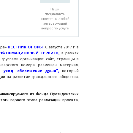
Наши
специалисты
ответят на любой
интересующий
вопрос по услуге
ора»
ВЕСТНИК ОПОРЫ
. С августа 2017 г. в
НФОРМАЦИОННЫЙ СЕРВИС»,
в рамках
группами организации: сайт, страницы в
варского номера размещен материал,
 уход: сбережение души",
который
ции на развитие гражданского общества,
финансируемого из Фонда Президентских
тоги первого этапа реализации проекта,