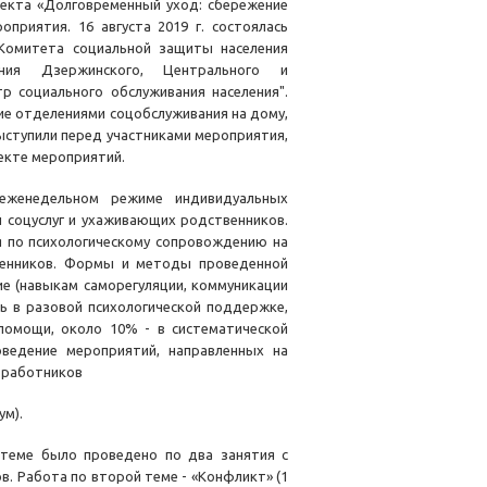
оекта «Долговременный уход: сбережение
приятия. 16 августа 2019 г. состоялась
Комитета социальной защиты населения
ния Дзержинского, Центрального и
р социального обслуживания населения".
е отделениями соцобслуживания на дому,
ыступили перед участниками мероприятия,
екте мероприятий.
еженедельном режиме индивидуальных
 соцуслуг и ухаживающих родственников.
 по психологическому сопровождению на
твенников. Формы и методы проведенной
ие (навыкам саморегуляции, коммуникации
ь в разовой психологической поддержке,
помощи, около 10% - в систематической
оведение мероприятий, направленных на
 работников
ум).
 теме было проведено по два занятия с
ов. Работа по второй теме - «Конфликт» (1