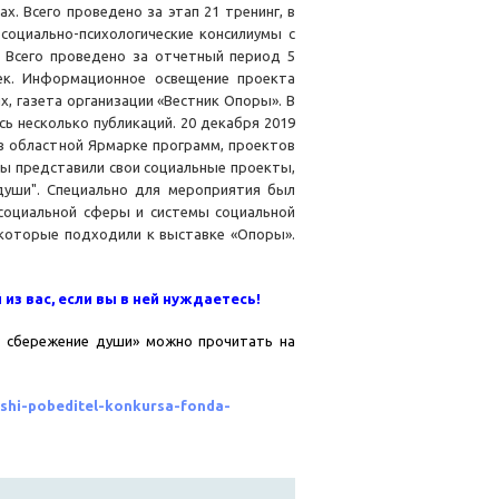
ах. Всего проведено за этап 21 тренинг, в
социально-психологические консилиумы с
. Всего проведено за отчетный период 5
ек. Информационное освещение проекта
х, газета организации «Вестник Опоры». В
ь несколько публикаций. 20 декабря 2019
 в областной Ярмарке программ, проектов
ы представили свои социальные проекты,
души". Специально для мероприятия был
 социальной сферы и системы социальной
 которые подходили к выставке «Опоры».
из вас,
если вы в ней
нуждаетесь!
: сбережение души» можно прочитать на
shi-pobeditel-konkursa-fonda-