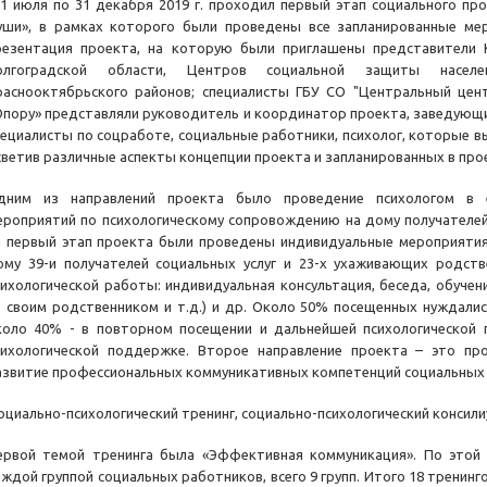
 1 июля по 31 декабря 2019 г. проходил первый этап социального пр
уши», в рамках которого были проведены все запланированные меро
резентация проекта, на которую были приглашены представители 
олгоградской области, Центров социальной защиты населе
раснооктябрьского районов; специалисты ГБУ СО "Центральный цент
Опору» представляли руководитель и координатор проекта, заведующи
пециалисты по соцработе, социальные работники, психолог, которые в
светив различные аспекты концепции проекта и запланированных в про
дним из направлений проекта было проведение психологом в 
ероприятий по психологическому сопровождению на дому получателей
а первый этап проекта были проведены индивидуальные мероприятия
ому 39-и получателей социальных услуг и 23-х ухаживающих родс
сихологической работы: индивидуальная консультация, беседа, обучен
о своим родственником и т.д.) и др. Около 50% посещенных нуждалис
коло 40% - в повторном посещении и дальнейшей психологической 
сихологической поддержке. Второе направление проекта – это пр
азвитие профессиональных коммуникативных компетенций социальных
социально-психологический тренинг, социально-психологический консили
ервой темой тренинга была «Эффективная коммуникация». По этой
аждой группой социальных работников, всего 9 групп. Итого 18 тренинг