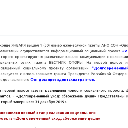
 конце ЯНВАРЯ вышел 1 (30) номер ежемесячной газеты АНО СОН «Оп
рганизации осуществляется информационный социальный проект
«И
оторого проектируются различные каналы коммуникации с целевыми 
оциальных сетях, газета ВЕСТНИК ОПОРЫ. На первой полосе ян
освященный социальному проекту организации
"Долговременный
еализуется с использованием гранта Президента Российской Федера
редоставленного
Фондом президентских грантов.
а первой полосе газеты размещены новости социального проекта, 
рантов, - «Долговременный уход: сбережение души». Представлены и
оторый завершился 31 декабря 2019 г.
авершился первый этап реализации социального
роекта «Долговременный уход: сбережение души»