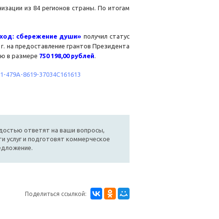
изации из 84 регионов страны. По итогам
ход: сбережение души»
получил статус
9 г. на предоставление грантов Президента
ию в размере
750 198,00 рублей
.
81-479A-8619-37034C161613
достью ответят на ваши вопросы,
и услуг и подготовят коммерческое
едложение.
Поделиться ссылкой: