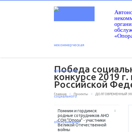
Автон
некомм
орган
обслу
«Опор
Победа социальн
конкурсе 2019 г
Российской Фед
Главная
Проекты
ДОЛГОВРЕМЕННЫЙ УХО
Помним и гордимся:
родные сотрудников АНО
СОН "Опора" - участники
Великой Отечественной
войны