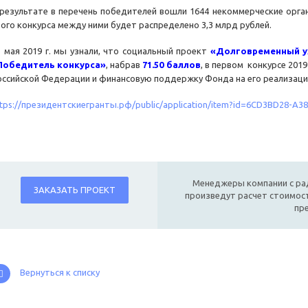
 результате в перечень победителей вошли 1644 некоммерческие орган
того конкурса между ними будет распределено 3,3 млрд рублей.
1 мая 2019 г. мы узнали, что социальный проект
«Долговременный у
Победитель конкурса»
, набрав
71.50 баллов
, в первом конкурсе 201
оссийской Федерации и финансовую поддержку Фонда на его реализац
ttps://президентскиегранты.рф/public/application/item?id=6CD3BD28-A3
Менеджеры компании с ра
ЗАКАЗАТЬ ПРОЕКТ
произведут расчет стоимост
пр
Вернуться к списку