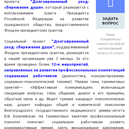
проекта
“Долговременный уход:
сбережение души»
, который реализуется с
использованием гранта Президента
ЗАДАТЬ
Российской Федерации на развитие
ВОПРОС
гражданского общества, предоставленного
Фондом президентских грантов.
Наши
специалисты
Социальный проект
"Долговременный
ответят на любой
уход: сбережение души",
поддерживаемый
интересующий
Фондом президентских грантов, реализуется
вопрос по услуге
в нашей организации уже 3 месяца. За это
время проведено более
12-и мероприятий
,
направленных на развитие профессиональных компетенций
социальных работников
(диагностика, консультирование,
социально-психологический тренинг). Первая тема тренинговых
занятий— «Эффективная коммуникация», включающая
следующие вопросы: типы общения; диалог и его принципы;
обратная связь и др. Ведет тренинг кандидат психологических
наук, доцент кафедры общей и клинической психологии
Волгоградского государственного медицинского универ-ситета
В.В. Болучевская. На тренинговых занятиях профессиональный
психолог помогает социальным работникам развить
коммуникативные умения, снять эмоциональное напряжение,