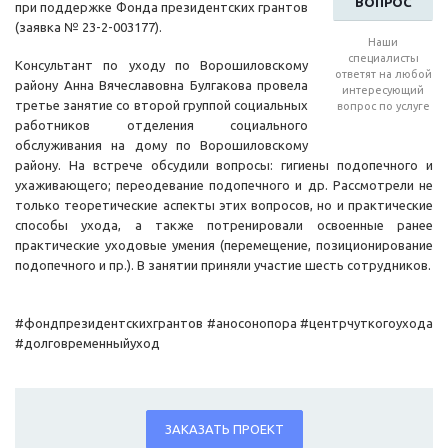
ВОПРОС
при поддержке Фонда президентских грантов
(заявка № 23-2-003177).
Наши
специалисты
Консультант по уходу по Ворошиловскому
ответят на любой
району Анна Вячеславовна Булгакова провела
интересующий
третье занятие со второй группой социальных
вопрос по услуге
работников отделения социального
обслуживания на дому по Ворошиловскому
району. На встрече обсудили вопросы: гигиены подопечного и
ухаживающего; переодевание подопечного и др. Рассмотрели не
только теоретические аспекты этих вопросов, но и практические
способы ухода, а также потренировали освоенные ранее
практические уходовые умения (перемещение, позиционирование
подопечного и пр.). В занятии приняли участие шесть сотрудников.
#фондпрезидентскихгрантов #аносонопора #центрчуткогоухода
#долговременныйуход
ЗАКАЗАТЬ ПРОЕКТ