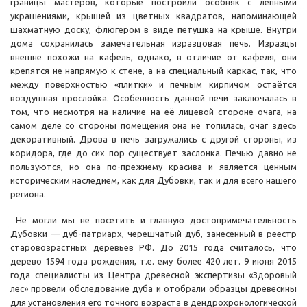
границы мастеров, которые построили особняк с лепными
украшениями, крышей из цветных квадратов, напоминающей
шахматную доску, флюгером в виде петушка на крыше. Внутри
дома сохранилась замечательная изразцовая печь. Изразцы
внешне похожи на кафель, однако, в отличие от кафеля, они
крепятся не напрямую к стене, а на специальный каркас, так, что
между поверхностью «плитки» и печным кирпичом остаётся
воздушная прослойка. Особенность данной печи заключалась в
том, что несмотря на наличие на её лицевой стороне очага, на
самом деле со стороны помещения она не топилась, очаг здесь
декоративный. Дрова в печь загружались с другой стороны, из
коридора, где до сих пор существует заслонка. Печью давно не
пользуются, но она по-прежнему красива и является ценным
историческим наследием, как для Дубовки, так и для всего нашего
региона.
Не могли мы не посетить и главную достопримечательность
Дубовки — дуб-патриарх, черешчатый дуб, занесенный в реестр
старовозрастных деревьев РФ. До 2015 года считалось, что
дерево 1594 года рождения, т.е. ему более 420 лет. 9 июня 2015
года специалисты из Центра древесной экспертизы «Здоровый
лес» провели обследование дуба и отобрали образцы древесины
для установления его точного возраста в дендрохронологической