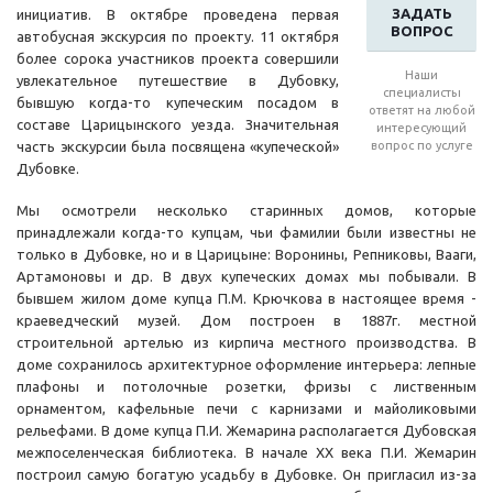
ЗАДАТЬ
инициатив. В октябре проведена первая
ВОПРОС
автобусная экскурсия по проекту. 11 октября
более сорока участников проекта совершили
Наши
увлекательное путешествие в Дубовку,
специалисты
бывшую когда-то купеческим посадом в
ответят на любой
составе Царицынского уезда. Значительная
интересующий
часть экскурсии была посвящена «купеческой»
вопрос по услуге
Дубовке.
Мы осмотрели несколько старинных домов, которые
принадлежали когда-то купцам, чьи фамилии были известны не
только в Дубовке, но и в Царицыне: Воронины, Репниковы, Вааги,
Артамоновы и др. В двух купеческих домах мы побывали. В
бывшем жилом доме купца П.М. Крючкова в настоящее время -
краеведческий музей. Дом построен в 1887г. местной
строительной артелью из кирпича местного производства. В
доме сохранилось архитектурное оформление интерьера: лепные
плафоны и потолочные розетки, фризы с лиственным
орнаментом, кафельные печи с карнизами и майоликовыми
рельефами. В доме купца П.И. Жемарина располагается Дубовская
межпоселенческая библиотека. В начале XX века П.И. Жемарин
построил самую богатую усадьбу в Дубовке. Он пригласил из-за