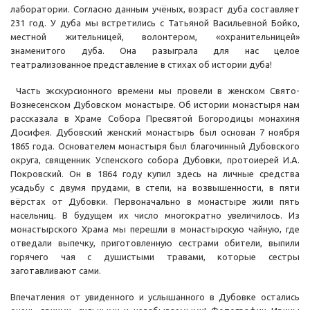
лаборатории. Согласно данным учёных, возраст дуба составляет
231 год. У дуба мы встретились с Татьяной Васильевной Бойко,
местной жительницей, волонтером, «охранительницей»
знаменитого дуба. Она разыграла для нас целое
театрализованное представление в стихах об истории дуба!
Часть экскурсионного времени мы провели в женском Свято-
Вознесенском Дубовском монастыре. Об истории монастыря нам
рассказала в Храме Собора Пресвятой Богородицы монахиня
Досифея. Дубовский женский монастырь был основан 7 ноября
1865 года. Основателем монастыря был благочинный Дубовского
округа, священник Успенского собора Дубовки, протоиерей И.А.
Покровский. Он в 1864 году купил здесь на личные средства
усадьбу с двумя прудами, в степи, на возвышенности, в пяти
вёрстах от Дубовки. Первоначально в монастыре жили пять
насельниц. В будущем их число многократно увеличилось. Из
монастырского Храма мы перешли в монастырскую чайную, где
отведали выпечку, приготовленную сестрами обители, выпили
горячего чая с душистыми травами, которые сестры
заготавливают сами.
Впечатления от увиденного и услышанного в Дубовке остались