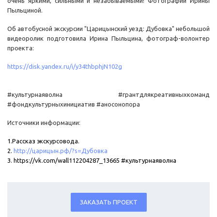
очень яркими, сильными и незабываемыми! Фотографии Ирины
Пыльциной.
Об автобусной экскурсии "Царицынский уезд: Дубовка" небольшой
видеоролик подготовила Ирина Пыльцина, фотограф-волонтер
проекта:
https://disk.yandex.ru/i/y34thbphjN102g
#культурнаяволна #грантдлякреативныхкоманд
#фондкультурныхинициатив #аносонопора
Источники информации:
1.Рассказ экскурсовода.
2.
http://царицын.рф/?s=Дубовка
3.
https://vk.com/wall112204287_13665
#культурнаяволна
ЗАКАЗАТЬ ПРОЕКТ