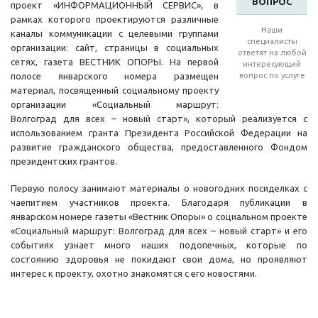
ВОПРОС
проект «ИНФОРМАЦИОННЫЙ СЕРВИС», в
рамках которого проектируются различные
Наши
каналы коммуникации с целевыми группами
специалисты
организации: сайт, страницы в социальных
ответят на любой
сетях, газета ВЕСТНИК ОПОРЫ. На первой
интересующий
полосе январского номера размещен
вопрос по услуге
материал, посвященный социальному проекту
организации «Социальный маршрут:
Волгоград для всех – новый старт», который реализуется с
использованием гранта Президента Российской Федерации на
развитие гражданского общества, предоставленного Фондом
президентских грантов.
Первую полосу занимают материалы о новогодних посиделках с
чаепитием участников проекта. Благодаря публикации в
январском номере газеты «Вестник Опоры» о социальном проекте
«Социальный маршрут: Волгоград для всех – новый старт» и его
событиях узнает много наших подопечных, которые по
состоянию здоровья не покидают свои дома, но проявляют
интерес к проекту, охотно знакомятся с его новостями.