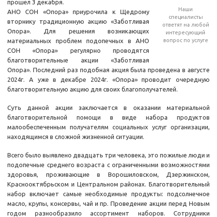
прошел 3 декабря.
Наши
АНО СОН «Опора» приурочила к Щедрому
специалисты
вторнику традиционную акцию «Заботливая
ответят на любой
Опора». Для решения возникающих
интересующий
материальных проблем подопечных в АНО
вопрос по услуге
СОН «Опора» регулярно проводятся
благотворительные акции «Заботливая
Опора». Последний раз подобная акция была проведена в августе
2024г. А уже в декабре 2024г. «Опора» проводит очередную
благотворительную акцию для своих благополучателей.
Суть данной акции заключается в оказании материальной
благотворительной помощи в виде набора продуктов
малообеспеченным получателям социальных услуг организации,
находящимся в сложной жизненной ситуации.
Всего было выявлено двадцать три человека, это пожилые люди и
подопечные среднего возраста с ограниченными возможностями
здоровья, проживающие в Ворошиловском, Дзержинском,
Краснооктябрьском и Центральном районах. Благотворительный
набор включает самые необходимые продукты: подсолнечное
масло, крупы, консервы, чай и пр. Проведение акции перед Новым
годом разнообразило ассортимент наборов. Сотрудники