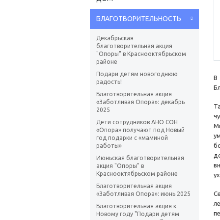
БЛАГОТВОРИТЕЛЬНОСТЬ
Декабрьская
благотворительная акция
"Опоры" в Краснооктябрьском
районе
Подари детям новогоднюю
В
радость!
Б
Благотворительная акция
«Заботливая Опора»: декабрь
Т
2025
ч
Дети сотрудников АНО СОН
М
«Опора» получают под Новый
у
год подарки с «маминой
б
работы»
д
Июньская благотворительная
в
акция "Опоры" в
Краснооктябрьском районе
у
Благотворительная акция
С
«Заботливая Опора»: июнь 2025
л
Благотворительная акция к
п
Новому году "Подари детям