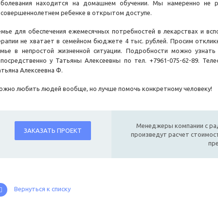
аболевания находится на домашнем обучении. Мы намеренно не 
есовершеннолетнем ребенке в открытом доступе.
емье для обеспечения ежемесячных потребностей в лекарствах и вс
ерапии не хватает в семейном бюджете 4 тыс. рублей. Просим отклик
емье в непростой жизненной ситуации. Подробности можно узнать 
епосредственно у Татьяны Алексеевны по тел. +7961-075-62-89. Тел
атьяна Алексеевна Ф.
ожно любить людей вообще, но лучше помочь конкретному человеку!
Менеджеры компании с ра
ЗАКАЗАТЬ ПРОЕКТ
произведут расчет стоимост
пр
Вернуться к списку