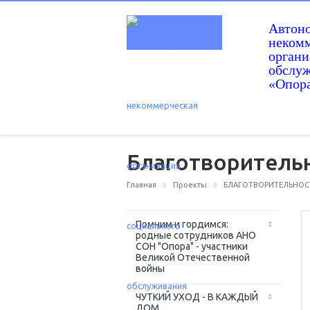
Автон
некомм
орган
обслу
«Опор
Благотворительн
Главная
Проекты
БЛАГОТВОРИТЕЛЬНОС
Помним и гордимся:
родные сотрудников АНО
СОН "Опора" - участники
Великой Отечественной
войны
ЧУТКИЙ УХОД - В КАЖДЫЙ
ДОМ