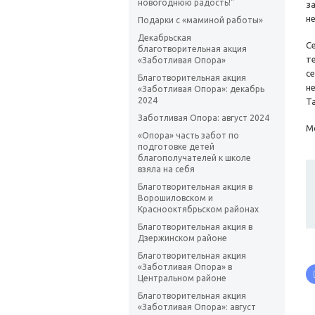
новогоднюю радость!"
з
н
Подарки с «маминой работы»
Декабрьская
С
благотворительная акция
т
«Заботливая Опора»
с
Благотворительная акция
н
«Заботливая Опора»: декабрь
2024
Т
Заботливая Опора: август 2024
М
«Опора» часть забот по
подготовке детей
благополучателей к школе
взяла на себя
Благотворительная акция в
Ворошиловском и
Краснооктябрьском районах
Благотворительная акция в
Дзержинском районе
Благотворительная акция
«Заботливая Опора» в
Центральном районе
Благотворительная акция
«Заботливая Опора»: август