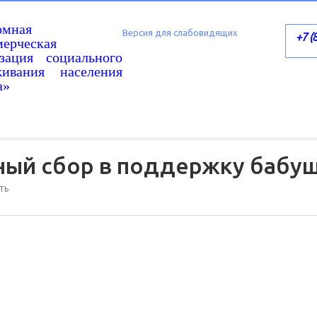
омная
Версия для слабовидящих
+7 (
ерческая
изация социального
живания населения
а»
ый сбор в поддержку бабуш
ТЬ