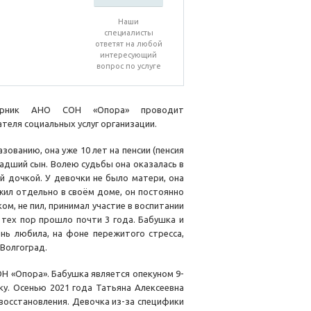
Наши
специалисты
ответят на любой
интересующий
вопрос по услуге
торник АНО СОН «Опора» проводит
теля социальных услуг организации.
зованию, она уже 10 лет на пенсии (пенсия
младший сын. Волею судьбы она оказалась в
й дочкой. У девочки не было матери, она
 жил отдельно в своём доме, он постоянно
м, не пил, принимал участие в воспитании
С тех пор прошло почти 3 года. Бабушка и
ень любила, на фоне пережитого стресса,
 Волгоград.
ОН «Опора». Бабушка является опекуном 9-
ку. Осенью 2021 года Татьяна Алексеевна
восстановления. Девочка из-за специфики