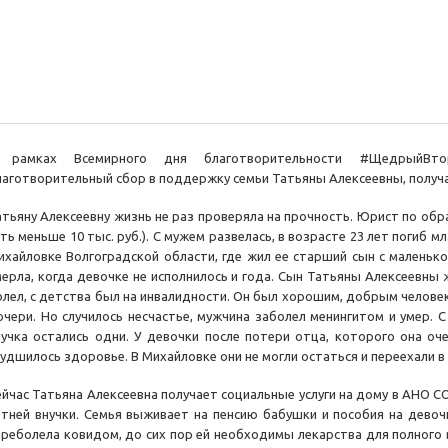
 рамках Всемирного дня благотворительности #ЩедрыйВ
лаготворительный сбор в поддержку семьи Татьяны Алексеевны, получа
атьяну Алексеевну жизнь не раз проверяла на прочность. Юрист по обра
уть меньше 10 тыс. руб.). С мужем развелась, в возрасте 23 лет погиб 
ихайловке Волгоградской области, где жил ее старший сын с маленько
мерла, когда девочке не исполнилось и года. Сын Татьяны Алексеевны
олел, с детства был на инвалидности. Он был хорошим, добрым человеко
очери. Но случилось несчастье, мужчина заболел менингитом и умер. 
нучка остались одни. У девочки после потери отца, которого она оч
худшилось здоровье. В Михайловке они не могли остаться и переехали в
ейчас Татьяна Алексеевна получает социальные услуги на дому в АНО С
етней внучки. Семья выживает на пенсию бабушки и пособия на девоч
ереболела ковидом, до сих пор ей необходимы лекарства для полного 