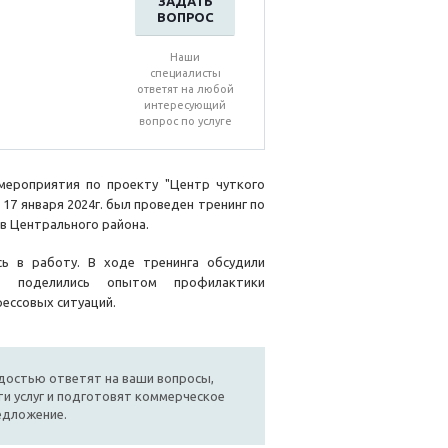
ЗАДАТЬ
ВОПРОС
Наши
специалисты
ответят на любой
интересующий
вопрос по услуге
ероприятия по проекту "Центр чуткого
17 января 2024г. был проведен тренинг по
в Центрального района.
сь в работу. В ходе тренинга обсудили
, поделились опытом профилактики
ессовых ситуаций.
достью ответят на ваши вопросы,
и услуг и подготовят коммерческое
едложение.