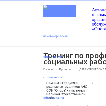
Автон
некомм
орган
обслу
«Опор
Тренинг по проф
социальных раб
Главная
Проекты
"ЦЕНТР ЧУТКОГО УХОД
Помним и гордимся:
родные сотрудников АНО
СОН "Опора" - участники
Великой Отечественной
войны