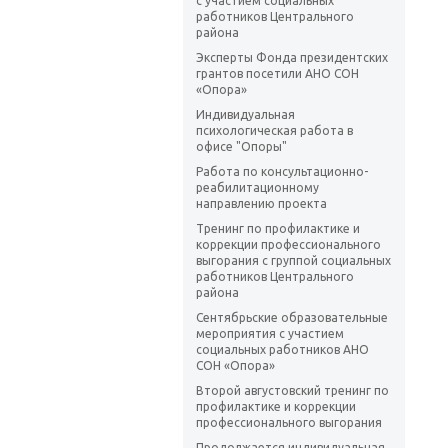
с участием социальных
работников Центрального
района
Эксперты Фонда президентских
грантов посетили АНО СОН
«Опора»
Индивидуальная
психологическая работа в
офисе "Опоры"
Работа по консультационно-
реабилитационному
направлению проекта
Тренинг по профилактике и
коррекции профессионального
выгорания с группой социальных
работников Центрального
района
Сентябрьские образовательные
мероприятия с участием
социальных работников АНО
СОН «Опора»
Второй августовский тренинг по
профилактике и коррекции
профессионального выгорания
Продолжается индивидуальная