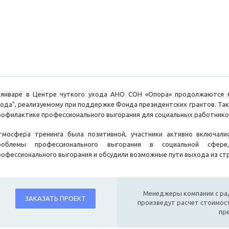
 январе в Центре чуткого ухода АНО СОН «Опора» продолжаются м
хода", реализуемому при поддержке Фонда президентских грантов. Так 
рофилактике профессионального выгорания для социальных работнико
тмосфера тренинга была позитивной, участники активно включали
роблемы профессионального выгорания в социальной сфере
рофессионального выгорания и обсудили возможные пути выхода из стр
Менеджеры компании с ра
ЗАКАЗАТЬ ПРОЕКТ
произведут расчет стоимост
пр