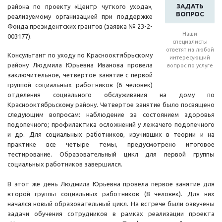
ЗАДАТЬ
района по проекту «Центр чуткого ухода»,
ВОПРОС
реализуемому организацией при поддержке
Фонда президентских грантов (заявка № 23-2-
Наши
003177).
специалисты
ответят на любой
Консультант по уходу по Краснооктябрьскому
интересующий
району Людмила Юрьевна Иванова провела
вопрос по услуге
заключительное, четвертое занятие с первой
группой социальных работников (6 человек)
отделения социального обслуживания на дому по
Краснооктябрьскому району. Четвертое занятие было посвящено
следующим вопросам: наблюдение за состоянием здоровья
подопечного; профилактика осложнений у лежачего подопечного
и др. Для социальных работников, изучивших в теории и на
практике все четыре темы, предусмотрено итоговое
тестирование. Образовательный цикл для первой группы
социальных работников завершился.
В этот же день Людмила Юрьевна провела первое занятие для
второй группы социальных работников (8 человек). Для них
начался новый образовательный цикл. На встрече были озвучены
задачи обучения сотрудников в рамках реализации проекта