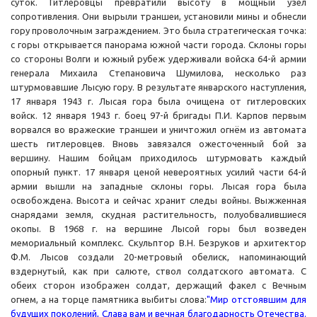
суток. Гитлеровцы превратили высоту в мощный узел
сопротивления. Они вырыли траншеи, установили мины и обнесли
гору проволочным заграждением. Это была стратегическая точка:
с горы открывается панорама южной части города. Склоны горы
со стороны Волги и южный рубеж удерживали войска 64-й армии
генерала Михаила Степановича Шумилова, несколько раз
штурмовавшие Лысую гору. В результате январского наступления,
17 января 1943 г. Лысая гора была очищена от гитлеровских
войск. 12 января 1943 г. боец 97-й бригады П.И. Карпов первым
ворвался во вражеские траншеи и уничтожил огнём из автомата
шесть гитлеровцев. Вновь завязался ожесточенный бой за
вершину. Нашим бойцам приходилось штурмовать каждый
опорный пункт. 17 января ценой невероятных усилий части 64-й
армии вышли на западные склоны горы. Лысая гора была
освобождена. Высота и сейчас хранит следы войны. Выжженная
снарядами земля, скудная растительность, полуобвалившиеся
окопы. В 1968 г. на вершине Лысой горы был возведен
мемориальный комплекс. Скульптор В.Н. Безруков и архитектор
Ф.М. Лысов создали 20-метровый обелиск, напоминающий
вздернутый, как при салюте, ствол солдатского автомата. С
обеих сторон изображен солдат, держащий факел с Вечным
огнем, а на торце памятника выбиты слова:
"Мир отстоявшим для
будущих поколений, Слава вам и вечная благодарность Отечества.