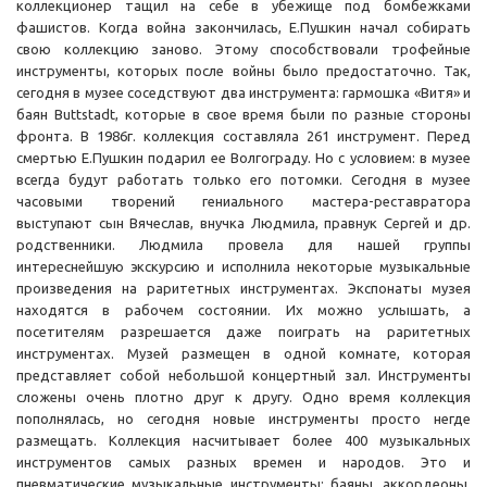
коллекционер тащил на себе в убежище под бомбежками
фашистов. Когда война закончилась, Е.Пушкин начал собирать
свою коллекцию заново. Этому способствовали трофейные
инструменты, которых после войны было предостаточно. Так,
сегодня в музее соседствуют два инструмента: гармошка «Витя» и
баян Buttstadt, которые в свое время были по разные стороны
фронта. В 1986г. коллекция составляла 261 инструмент. Перед
смертью Е.Пушкин подарил ее Волгограду. Но с условием: в музее
всегда будут работать только его потомки. Сегодня в музее
часовыми творений гениального мастера-реставратора
выступают сын Вячеслав, внучка Людмила, правнук Сергей и др.
родственники. Людмила провела для нашей группы
интереснейшую экскурсию и исполнила некоторые музыкальные
произведения на раритетных инструментах. Экспонаты музея
находятся в рабочем состоянии. Их можно услышать, а
посетителям разрешается даже поиграть на раритетных
инструментах. Музей размещен в одной комнате, которая
представляет собой небольшой концертный зал. Инструменты
сложены очень плотно друг к другу. Одно время коллекция
пополнялась, но сегодня новые инструменты просто негде
размещать. Коллекция насчитывает более 400 музыкальных
инструментов самых разных времен и народов. Это и
пневматические музыкальные инструменты: баяны, аккордеоны,