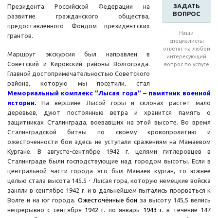
ЗАДАТЬ
Президента Российской Федерации на
ВОПРОС
развитие гражданского общества,
предоставленного Фондом президентских
Наши
грантов.
специалисты
ответят на любой
Маршрут экскурсии был направлен в
интересующий
Советский и Кировский районы Волгограда.
вопрос по услуге
Главной достопримечательностью Советского
района, которую мы посетили, стал
Мемориальный комплекс "Лысая гора" – памятник военной
истории.
На вершине Лысой горы и склонах растет мало
деревьев, дуют постоянные ветра и хранится память о
защитниках Сталинграда, воевавших на этой высоте. Во время
Сталинградской битвы по своему кровопролитию и
ожесточенности бои здесь не уступали сражениям на Мамаевом
Кургане. В августе-сентябре 1942 г. целями гитлеровцев в
Сталинграде были господствующие над городом высоты. Если в
центральной части города это был Мамаев курган, то южнее
целью стала высота 145.5 - Лысая гора, которую немецкие войска
заняли в сентябре 1942 г. и в дальнейшем пытались прорваться к
Волге и на юг города.
Ожесточённые бои
за высоту 145,5 велись
непрерывно с сентября
1942
г.
по январь
1943
г.
в течение 147