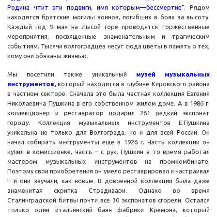
Родина чтит эти подвиги, имя которым—бессмертие".
Рядом
находятся братские могилы воинов, погибших в боях за высоту.
Каждый год 9 мая на Лысой горе проводятся торжественные
мероприятия, посвященные знаменательным и трагическим
событиям. Тысячи волгоградцев несут сюда цветы в память о тех,
кому они обязаны жизнью.
Мы посетили также уникальный
музей музыкальных
инструментов,
который находится в глубине Кировского района
в частном секторе. Сначала это была частная коллекция Евгения
Николаевича Пушкина в его собственном жилом доме. А в 1986 г.
коллекционер и реставратор подарил 261 редкий экспонат
городу. Коллекция музыкальных инструментов Е.Пушкина
уникальна не только для Волгограда, но и для всей России. Он
начал собирать инструменты еще в 1926 г. Часть коллекции он
купил в комиссионке, часть – с рук. Пушкин в то время работал
мастером музыкальных инструментов на промкомбинате.
Поэтому свои приобретения он умело реставрировал и настраивал
– и они звучали, как новые. В довоенной коллекции была даже
знаменитая скрипка Страдивари. Однако во время
Сталинградской битвы почти все 30 экспонатов сгорели. Остался
только один итальянский баян фабрики Кремона, который