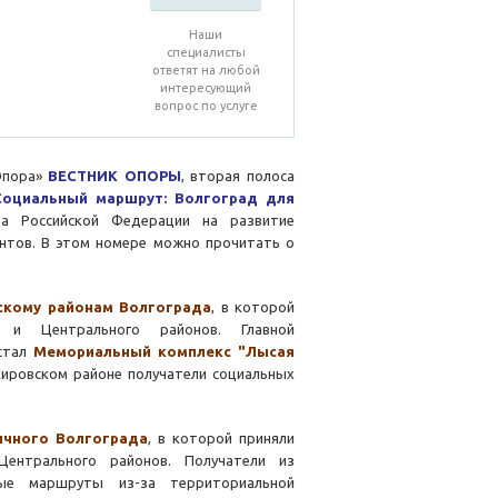
Наши
специалисты
ответят на любой
интересующий
вопрос по услуге
Опора»
ВЕСТНИК ОПОРЫ
, вторая полоса
Социальный маршрут: Волгоград для
та Российской Федерации на развитие
нтов. В этом номере можно прочитать о
скому районам Волгограда
, в которой
о и Центрального районов. Главной
 стал
Мемориальный комплекс "Лысая
Кировском районе получатели социальных
ичного Волгограда
, в которой приняли
Центрального районов. Получатели из
ые маршруты из-за территориальной