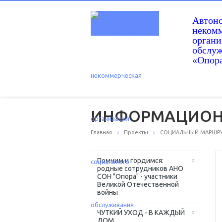
Автон
некомм
орган
обслу
«Опор
ИНФОРМАЦИОНН
Главная
Проекты
СОЦИАЛЬНЫЙ МАРШРУТ
Помним и гордимся:
родные сотрудников АНО
СОН "Опора" - участники
Великой Отечественной
войны
ЧУТКИЙ УХОД - В КАЖДЫЙ
ДОМ