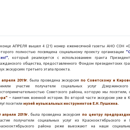
 конце АПРЕЛЯ вышел 4 (21) номер ежемесячной газеты АНО СОН «
оторого полностью посвящена социальному проекту организации
"
сех!"
, который реализуется с использованием гранта Президен
ражданского общества, предоставленного Фондом президентских гра
вух экскурсиях третьего этапа проекта.
 апреля 2019г
. была проведена экскурсия
по Советскому и Киров
риняли участие получатели социальных услуг Дзержинског
остопримечательностью Советского района, которую мы посетили,
ора"
– памятник военной истории. Во второй части экскурсии уже в 
слуг посетили
музей музыкальных инструментов Е.Н. Пушкина.
0 апреля 2019г.
была проведена экскурсия
по центру предпраздн
частие получатели социальных услуг из Краснооктябрьского и 
раснооктябрьского района реже выезжают на наши социальн