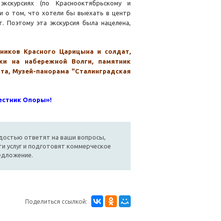
экскурсиях (по Краснооктябрьскому и
ли о том, что хотели бы выехать в центр
. Поэтому эта экскурсия была нацелена,
тников
Красного Царицына
и солдат,
ики на набережной Волги, памятник
та, Музей-панорама "Сталинградская
естник Опоры»!
достью ответят на ваши вопросы,
и услуг и подготовят коммерческое
едложение.
Поделиться ссылкой: