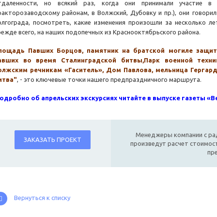
тдаленности, но всякий раз, когда они принимали участие в 
ракторозаводскому районам, в Волжский, Дубовку и пр.), они говори
олгограда, посмотреть, какие изменения произошли за несколько лет
режде всего, на наших подопечных из Краснооктябрьского района.
лощадь Павших Борцов, памятник на братской могиле защи
авших во время
Сталинградской битвы
,Парк военной техн
олжским речникам «Гаситель», Дом Павлова, мельница Гергард
итва"
, - это ключевые точки нашего предпраздничного маршрута.
одробно об апрельских экскурсиях читайте в выпуске газеты «В
Менеджеры компании с ра
ЗАКАЗАТЬ ПРОЕКТ
произведут расчет стоимост
пр
Вернуться к списку