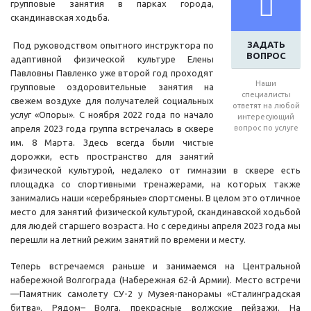
групповые занятия в парках города,
скандинавская ходьба.
ЗАДАТЬ
Под руководством опытного инструктора по
ВОПРОС
адаптивной физической культуре Елены
Павловны Павленко уже второй год проходят
Наши
групповые оздоровительные занятия на
специалисты
свежем воздухе для получателей социальных
ответят на любой
услуг «Опоры». С ноября 2022 года по начало
интересующий
апреля 2023 года группа встречалась в сквере
вопрос по услуге
им. 8 Марта. Здесь всегда были чистые
дорожки, есть пространство для занятий
физической культурой, недалеко от гимназии в сквере есть
площадка со спортивными тренажерами, на которых также
занимались наши «серебряные» спортсмены. В целом это отличное
место для занятий физической культурой, скандинавской ходьбой
для людей старшего возраста. Но с середины апреля 2023 года мы
перешли на летний режим занятий по времени и месту.
Теперь встречаемся раньше и занимаемся на Центральной
набережной Волгограда (Набережная 62-й Армии). Место встречи
—Памятник самолету СУ-2 у Музея-панорамы «Сталинградская
битва». Рядом– Волга, прекрасные волжские пейзажи. На