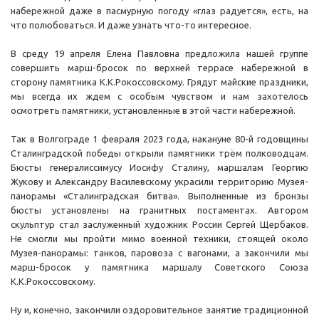
набережной даже в пасмурную погоду «глаз радуется», есть, на
что полюбоваться. И даже узнать что-то интересное.
В среду 19 апреля Елена Павловна предложила нашей группе
совершить марш-бросок по верхней террасе набережной в
сторону памятника К.К.Рокоссовскому. Грядут майские праздники,
мы всегда их ждем с особым чувством и нам захотелось
осмотреть памятники, установленные в этой части набережной.
Так в Волгограде 1 февраля 2023 года, накануне 80-й годовщины
Сталинградской победы открыли памятники трём полководцам.
Бюсты генералиссимусу Иосифу Сталину, маршалам Георгию
Жукову и Александру Василевскому украсили территорию Музея-
панорамы «Сталинградская битва». Выполненные из бронзы
бюсты установлены на гранитных постаментах. Автором
скульптур стал заслуженный художник России Сергей Щербаков.
Не смогли мы пройти мимо военной техники, стоящей около
Музея-панорамы: танков, паровоза с вагонами, а закончили мы
марш-бросок у памятника маршалу Советского Союза
К.К.Рокоссовскому.
Ну и, конечно, закончили оздоровительное занятие традиционной