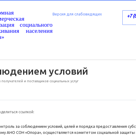
омная
Версия для слабовидящих
+7 (
ерческая
изация социального
живания населения
а»
блюдением условий
и получателей и поставщиков социальных услуг
оделиться ссылкой:
онтроль за соблюдением условий, целей и порядка предоставления субс
ому АНО СОН «Опора», осуществляется комитетом социальной защиты н