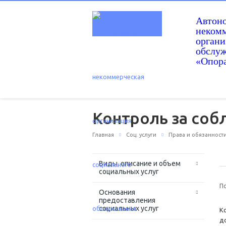
Автон
некомм
орган
обслу
«Опор
Контроль за со
Главная
Соц. услуги
Права и обязанност
Виды, описание и объем
социальных услуг
П
Основания
предоставления
социальных услуг
К
д