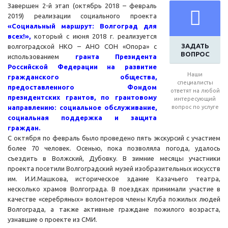
Завершен 2-й этап (октябрь 2018 – февраль
2019) реализации социального проекта
«Социальный маршрут: Волгоград для
всех!»,
который с июня 2018 г. реализуется
ЗАДАТЬ
волгоградской НКО – АНО СОН «Опора» с
ВОПРОС
использованием
гранта Президента
Российской Федерации на развитие
Наши
гражданского общества,
специалисты
предоставленного Фондом
ответят на любой
президентских грантов, по грантовому
интересующий
направлению: социальное обслуживание,
вопрос по услуге
социальная поддержка и защита
граждан.
С октября по февраль было проведено пять экскурсий с участием
более 70 человек. Осенью, пока позволяла погода, удалось
съездить в Волжский, Дубовку. В зимние месяцы участники
проекта посетили Волгоградский музей изобразительных искусств
им. И.И.Машкова, историческое здание Казачьего театра,
несколько храмов Волгограда. В поездках принимали участие в
качестве «серебряных» волонтеров члены Клуба пожилых людей
Волгограда, а также активные граждане пожилого возраста,
узнавшие о проекте из СМИ.