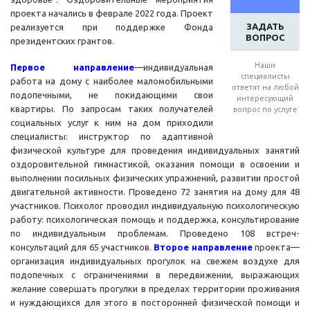
проекта начались в феврале 2022 года. Проект
ЗАДАТЬ
реализуется при поддержке Фонда
ВОПРОС
президентских грантов.
Наши
Первое направление
—индивидуальная
специалисты
работа на дому с наиболее маломобильными
ответят на любой
подопечными, не покидающими свои
интересующий
квартиры. По запросам таких получателей
вопрос по услуге
социальных услуг к ним на дом приходили
специалисты: инструктор по адаптивной
физической культуре для проведения индивидуальных занятий
оздоровительной гимнастикой, оказания помощи в освоении и
выполнении посильных физических упражнений, развитии простой
двигательной активности. Проведено 72 занятия на дому для 48
участников. Психолог проводил индивидуальную психологическую
работу: психологическая помощь и поддержка, консультирование
по индивидуальным проблемам. Проведено 108 встреч-
консультаций для 65 участников.
Второе направление
проекта—
организация индивидуальных прогулок на свежем воздухе для
подопечных с ограничениями в передвижении, выражающих
желание совершать прогулки в пределах территории проживания
и нуждающихся для этого в посторонней физической помощи и