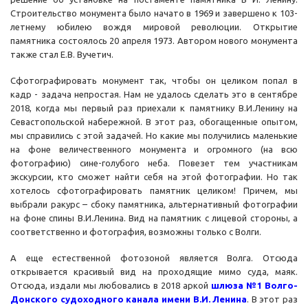
Строительство монумента было начато в 1969 и завершено к 103-
летнему юбилею вождя мировой революции. Открытие
памятника состоялось 20 апреля 1973. Автором нового монумента
также стал Е.В. Вучетич.
Сфотографировать монумент так, чтобы он целиком попал в
кадр - задача непростая. Нам не удалось сделать это в сентябре
2018, когда мы первый раз приехали к памятнику В.И.Ленину на
Севастопольской набережной. В этот раз, обогащенные опытом,
мы справились с этой задачей. Но какие мы получились маленькие
на фоне величественного монумента и огромного (на всю
фотографию) сине-голубого неба. Повезет тем участникам
экскурсии, кто сможет найти себя на этой фотографии. Но так
хотелось сфотографировать памятник целиком! Причем, мы
выбрали ракурс – сбоку памятника, альтернативный фотографии
на фоне спины В.И.Ленина. Вид на памятник с лицевой стороны, а
соответственно и фотография, возможны только с Волги.
А еще естественной фотозоной является Волга. Отсюда
открывается красивый вид на проходящие мимо суда, маяк.
Отсюда, издали мы любовались в 2018 аркой
шлюза №1 Волго-
Донского судоходного канала имени В.И. Ленина
. В этот раз