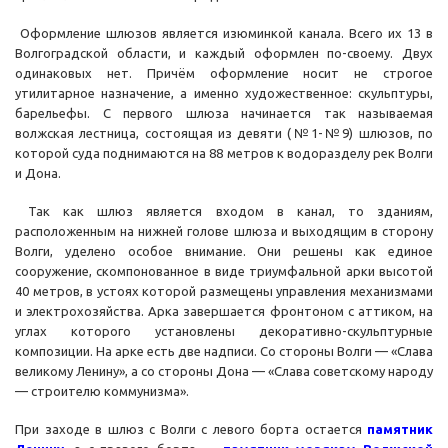
Оформление шлюзов является изюминкой канала. Всего их 13 в
Волгоградской области, и каждый оформлен по-своему. Двух
одинаковых нет. Причём оформление носит не строгое
утилитарное назначение, а именно художественное: скульптуры,
барельефы. С первого шлюза начинается так называемая
волжская лестница, состоящая из девяти (№1-№9) шлюзов, по
которой суда поднимаются на 88 метров к водоразделу рек Волги
и Дона.
Так как шлюз является входом в канал, то зданиям,
расположенным на нижней голове шлюза и выходящим в сторону
Волги, уделено особое внимание. Они решены как единое
сооружение, скомпонованное в виде триумфальной арки высотой
40 метров, в устоях которой размещены управления механизмами
и электрохозяйства. Арка завершается фронтоном с аттиком, на
углах которого установлены декоративно-скульптурные
композиции. На арке есть две надписи. Со стороны Волги — «Слава
великому Ленину», а со стороны Дона — «Слава советскому народу
— строителю коммунизма».
При заходе в шлюз с Волги с левого борта остается
памятник