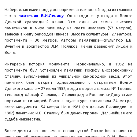
Набережная имеет ряд достопримечательностей, одна из главных
– это
памятник В.И.Ленину
. Он находится у входа в Волго-
Донской судоходный канал. Это один из самых высоких
памятников в мире жившему на свете человеку (57 метров),
занесен в книгу рекордов Гиннеса. Высота скульптуры - 27 метров,
постамента - 30 метров. Авторы памятника—скульптор Е.В.
Вучетич и архитектор Л.М. Поляков. Ленин развернут лицом к
Волге.
Интересна история монумента. Первоначально, в 1952 на
постаменте был установлен памятник Иосифу Виссарионовичу
Сталину, выполненный из уникальной самородной меди. Этот
памятник был открыт одновременно с открытием Волго-
Донского канала – 27 июля 1952, когда в ворота шлюза № 1 вошел
теплоход «Иосиф Сталин», а Сталинград и Ростов-на-Дону стали
портами пяти морей. Высота скульптуры составляла 24 метра,
всего монумента—54 метра. Но в 1961 (по данным Википедии—в
1962) памятник И.В. Сталину был демонтирован. Дальнейшая его
судьба неизвестна.
Более десяти лет постамент стоял пустой. Позже было принято
решение об установке на постаменте памятника В И. Ленину.