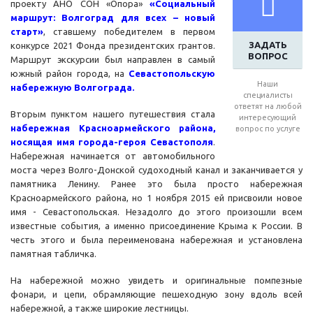
проекту АНО СОН «Опора»
«Социальный
маршрут: Волгоград для всех – новый
старт»
, ставшему победителем в первом
ЗАДАТЬ
конкурсе 2021 Фонда президентских грантов.
ВОПРОС
Маршрут экскурсии был направлен в самый
южный район города, на
Севастопольскую
Наши
набережную Волгограда.
специалисты
ответят на любой
Вторым пунктом нашего путешествия стала
интересующий
набережная Красноармейского района,
вопрос по услуге
носящая имя города-героя Севастополя
.
Набережная начинается от автомобильного
моста через Волго-Донской судоходный канал и заканчивается у
памятника Ленину. Ранее это была просто набережная
Красноармейского района, но 1 ноября 2015 ей присвоили новое
имя - Севастопольская. Незадолго до этого произошли всем
известные события, а именно присоединение Крыма к России. В
честь этого и была переименована набережная и установлена
памятная табличка.
На набережной можно увидеть и оригинальные помпезные
фонари, и цепи, обрамляющие пешеходную зону вдоль всей
набережной, а также широкие лестницы.