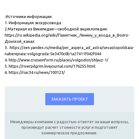
Источники информации:
1. Информация экскурсовода
2.Материал из Википедии—свободной энциклопедии:
https://ru.wikipedia.org/wiki/Памятник_Ленину_у_входа_в_Волго-
Донской_канал
3.
https://zen.yandex.ru/media/per_aspera_ad_astra/sevastopolskaia-
naberejnaia-volgograda-5e3470c0b1a27411f042f044
4.
http://www.cruiseinform.ru/places/volgodon/shlyuz-1/
5.
https://riverpilgrim.livejournal.com/176255.html
6.
https://riac34.ru/news/100123/
ЗАКАЗАТЬ ПРОЕКТ
Менеджеры компании с радостью ответят на ваши вопросы,
произведут расчет стоимости услуг и подготовят
коммерческое предложение.