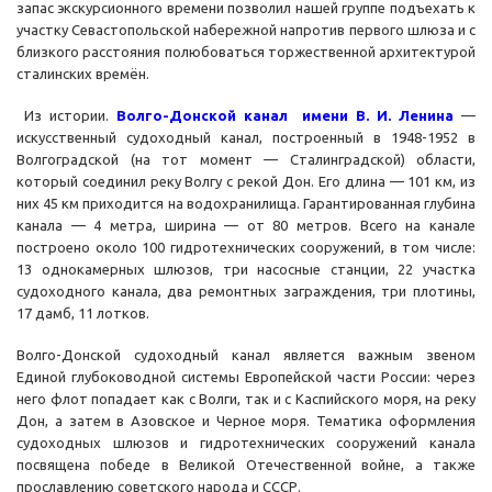
запас экскурсионного времени позволил нашей группе подъехать к
участку Севастопольской набережной напротив первого шлюза и с
близкого расстояния полюбоваться торжественной архитектурой
сталинских времён.
Из истории.
Волго-Донской канал имени В. И. Ленина
—
искусственный судоходный канал, построенный в 1948-1952 в
Волгоградской (на тот момент — Сталинградской) области,
который соединил реку Волгу с рекой Дон. Его длина — 101 км, из
них 45 км приходится на водохранилища. Гарантированная глубина
канала — 4 метра, ширина — от 80 метров. Всего на канале
построено около 100 гидротехнических сооружений, в том числе:
13 однокамерных шлюзов, три насосные станции, 22 участка
судоходного канала, два ремонтных заграждения, три плотины,
17 дамб, 11 лотков.
Волго-Донской судоходный канал является важным звеном
Единой глубоководной системы Европейской части России: через
него флот попадает как с Волги, так и с Каспийского моря, на реку
Дон, а затем в Азовское и Черное моря. Тематика оформления
судоходных шлюзов и гидротехнических сооружений канала
посвящена победе в Великой Отечественной войне, а также
прославлению советского народа и СССР.