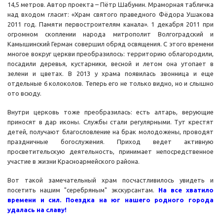
14,5 метров. Автор проекта – Пётр Шабунин. Мраморная табличка
над входом гласит: «Храм святого праведного Фёдора Ушакова
2011 год. Памяти первостроителям канала». 1 декабря 2011 при
огромном скоплении народа митрополит Волгоградский и
Камышинский Герман совершил обряд освящения. С этого времени
многое вокруг церкви преобразилось: территорию облагородили,
посадили деревья, кустарники, весной и летом она утопает в
зелени и цветах. В 2013 у храма появилась звонница и еще
отдельные 6 колоколов. Теперь его не только видно, но и слышно
ото всюду.
Внутри церковь тоже преобразилась: есть алтарь, верующие
приносят в дар иконы. Службы стали регулярными. Тут крестят
детей, получают благословление на брак молодожены, проводят
праздничные богослужения. Приход ведет активную
просветительскую деятельность, принимает непосредственное
участие в жизни Красноармейского района.
Вот такой замечательный храм посчастливилось увидеть и
посетить нашим "серебряным" экскурсантам.
На все хватило
времени и сил. Поездка на юг нашего родного города
удалась на славу!