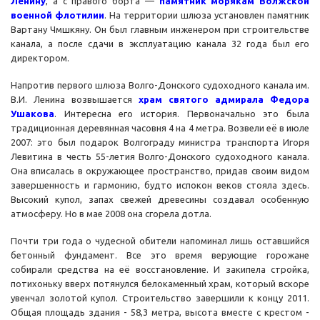
Ленину
, а с правого борта —
памятник
морякам Волжской
военной флотилии
. На территории шлюза установлен памятник
Вартану Чмшкяну. Он был главным инженером при строительстве
канала, а после сдачи в эксплуатацию канала 32 года был его
директором.
Напротив первого шлюза Волго-Донского судоходного канала им.
В.И. Ленина возвышается
храм святого адмирала Федора
Ушакова
. Интересна его история. Первоначально это была
традиционная деревянная часовня 4 на 4 метра. Возвели её в июле
2007: это был подарок Волгограду министра транспорта Игоря
Левитина в честь 55-летия Волго-Донского судоходного канала.
Она вписалась в окружающее пространство, придав своим видом
завершенность и гармонию, будто испокон веков стояла здесь.
Высокий купол, запах свежей древесины создавал особенную
атмосферу. Но в мае 2008 она сгорела дотла.
Почти три года о чудесной обители напоминал лишь оставшийся
бетонный фундамент. Все это время верующие горожане
собирали средства на её восстановление. И закипела стройка,
потихоньку вверх потянулся белокаменный храм, который вскоре
увенчал золотой купол. Строительство завершили к концу 2011.
Общая площадь здания - 58,3 метра, высота вместе с крестом -