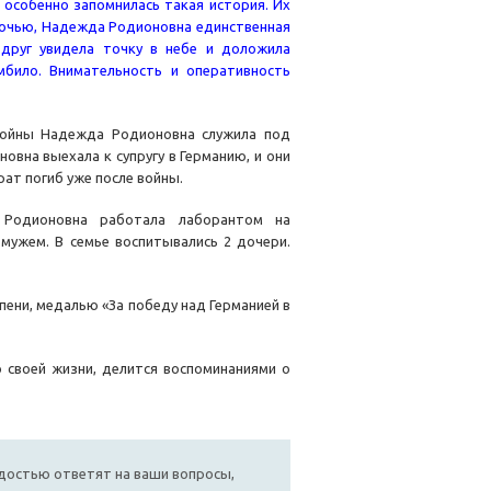
особенно запомнилась такая история. Их
ночью, Надежда Родионовна единственная
вдруг увидела точку в небе и доложила
било. Внимательность и оперативность
 войны Надежда Родионовна служила под
овна выехала к супругу в Германию, и они
ат погиб уже после войны.
Родионовна работала лаборантом на
 мужем. В семье воспитывались 2 дочери.
ени, медалью «За победу над Германией в
 своей жизни, делится воспоминаниями о
достью ответят на ваши вопросы,