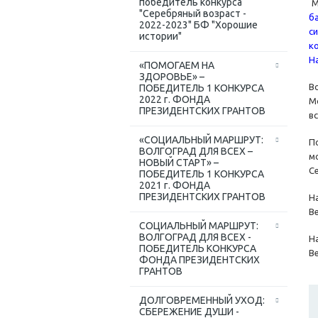
победитель конкурса
М
"Серебряный возраст -
б
2022-2023" БФ "Хорошие
с
истории"
к
Н
«ПОМОГАЕМ НА
ЗДОРОВЬЕ» –
В
ПОБЕДИТЕЛЬ 1 КОНКУРСА
2022 г. ФОНДА
М
ПРЕЗИДЕНТСКИХ ГРАНТОВ
в
«СОЦИАЛЬНЫЙ МАРШРУТ:
П
ВОЛГОГРАД ДЛЯ ВСЕХ –
м
НОВЫЙ СТАРТ» –
С
ПОБЕДИТЕЛЬ 1 КОНКУРСА
2021 г. ФОНДА
ПРЕЗИДЕНТСКИХ ГРАНТОВ
Н
В
СОЦИАЛЬНЫЙ МАРШРУТ:
ВОЛГОГРАД ДЛЯ ВСЕХ -
Н
ПОБЕДИТЕЛЬ КОНКУРСА
В
ФОНДА ПРЕЗИДЕНТСКИХ
ГРАНТОВ
ДОЛГОВРЕМЕННЫЙ УХОД:
СБЕРЕЖЕНИЕ ДУШИ -