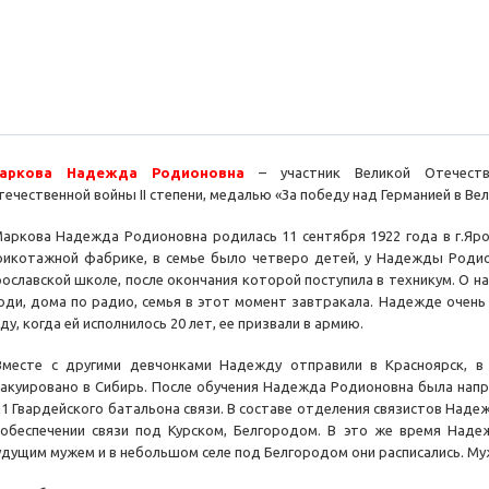
аркова Надежда Родионовна
– участник Великой Отечеств
течественной войны II степени, медалью «За победу над Германией в Вел
аркова Надежда Родионовна родилась 11 сентября 1922 года в г.Яро
рикотажной фабрике, в семье было четверо детей, у Надежды Родио
рославской школе, после окончания которой поступила в техникум. О на
юди, дома по радио, семья в этот момент завтракала. Надежде очень н
ду, когда ей исполнилось 20 лет, ее призвали в армию.
месте с другими девчонками Надежду отправили в Красноярск, в 
вакуировано в Сибирь. После обучения Надежда Родионовна была напра
31 Гвардейского батальона связи. В составе отделения связистов Над
 обеспечении связи под Курском, Белгородом. В это же время Наде
удущим мужем и в небольшом селе под Белгородом они расписались. Му