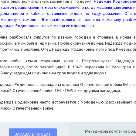
ного было волнительных моментов в то время,
Надежде Родионовне 
атальон решил сменить местонахождение, и когда машины двигались 
идела спиной к кабине, остальные сидели по ходу движения. Она 
омандиру - самолет. Все разбежались от машины и машину разбом
адежды Родионовны спасли жизни ее однополчан.
ойна разбросала супругов по разным городам и странам. В конце
осквой, а муж был в Германии. После окончания войны, Надежда Родион
стретились в Берлине. Отец Надежды Родионовны погиб под Ржевом, бр
осле войны семья Марковых жила в Петрозаводске, Надежда 
олокозаводе, потом закройщицей. В 1947г. переехала в Сталинград с
ейчас у Надежды Родионовны трое внуков и одна внучка.
адежда Родионовна награждена орденом Отечественной войны II-й степ
еликой Отечественной войне 1941-1945 гг.» и другими наградами.
адежда Родионовна часто встречается с молодежью, рассказывает о
еликой Отечественной войне.
Менеджеры компании с ра
ЗАКАЗАТЬ ПРОЕКТ