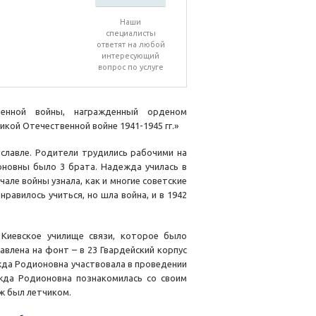
Наши
специалисты
ответят на любой
интересующий
вопрос по услуге
енной войны, награжденный орденом
икой Отечественной войне 1941-1945 гг.»
славле. Родители трудились рабочими на
новны было 3 брата. Надежда училась в
чале войны узнала, как и многие советские
равилось учиться, но шла война, и в 1942
Киевское училище связи, которое было
влена на фонт – в 23 Гвардейский корпус
ежда Родионовна участвовала в проведении
жда Родионовна познакомилась со своим
ж был летчиком.