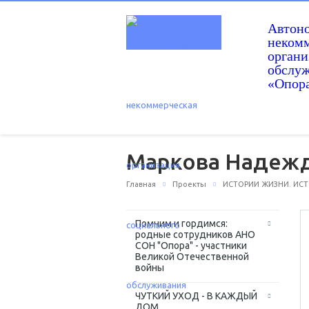
Автон
некомм
орган
обслу
«Опор
Маркова Надежд
Главная
Проекты
ИСТОРИИ ЖИЗНИ. ИС
Помним и гордимся:
родные сотрудников АНО
СОН "Опора" - участники
Великой Отечественной
войны
ЧУТКИЙ УХОД - В КАЖДЫЙ
ДОМ