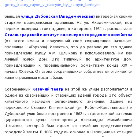
goroy_kakoy_rayon_v_caricyne_byl_samym_bednym
Бывшая
улица Дубовская (Академическая)
интересная своими
старыми царицынскими зданиями. На ул. Академической, под
первым номером стоит здание, в котором с 1951 г. располагался
Сталинградский институт инженеров городского хозяйства
(от этого имени и получивший своё сокращённое название-
прозвище - «Горхоз»). Известно, что до революции это здание
принадлежало купцу А.М. Шлыкову и использовалось им как
личный жилой дом. Это типичный по архитектуре дом,
принадлежащий к провинциальному романтизму конца XIX –
начала ХХ века. От своих сохранившихся собратьев он отличается
лишь огромными масштабами.
Современный
Казачий театр
на этой же улице располагается в
одном из красивейших и старейших зданий города. Это объект
культурного наследия регионального значения. Здание на
перекрестке бывших Княгининской (ул. Рабоче-Крестъянская) и
Дубовской улиц было построено в 1862 г. строительной артелью
царицынского купца лесоторговца Александра Михайловича
Шлыкова, который был одним из ярчайших представителей
городской элиты. В 1882 году он основал в Царицыне на станции