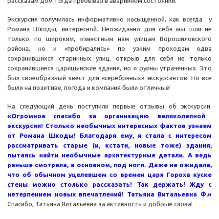
рассказам дом тогда пребывал в аварийном состоянии.
Экскурсия получилась информативно насыщенной, как всегда у
Романа Шкоды, интересной. Неожиданно для себя мы шли не
только по широким, известным нам улицам Ворошиловского
района, но и «пробирались» по узким проходам едва
сохранившихся старинных улиц, открыв для себя не только
сохранившиеся царицынские здания, но и руины утраченных. Это
был своеобразный квест для «серебряных» экскурсантов. Но все
были на позитиве, погода и компания были отличные!
На следующий день поступили первые отзывы об экскурсии:
«Огромное спасибо за организацию великолепной
экскурсии! Столько необычных интересных фактов узнаем
от Романа Шкоды! Благодаря ему, я стала с интересом
рассматривать старые (и, кстати, новые тоже) здания,
пытаясь найти необычные архитектурные детали. А ведь
раньше смотрела, в основном, под ноги. Даже не ожидала,
что об обычном уцелевшем со времен царя Гороха куске
стены можно столько рассказать! Так держать! Жду с
нетерпением новых впечатлений! Татьяна Витальевна Ф.»
Спасибо, Татьяна Витальевна за активность и добрые слова!