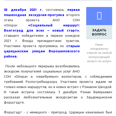
03 декабря 2021 г.
состоялась
первая
пешеходная экскурсия-прогулка
второго
этапа проекта АНО СОН
«Опора»
«Социальный маршрут:
ЗАДАТЬ
Волгоград для всех – новый старт»
,
ВОПРОС
ставшего победителем в первом конкурсе
2021 г. Фонда президентских грантов.
Наши
Участники проекта прогулялись по
старым
специалисты
царицынским улицам Ворошиловского
ответят на любой
района.
интересующий
вопрос по услуге
После небольшого перерыва возобновились
экскурсии получателей социальных услуг АНО
СОН «Опора» и «серебряных» волонтеров, с соблюдением
требований Роспотребнадзора. Участники проекта ждали не
только новых маршрутов, но и новых встреч с Романом Шкодой.
И такая встреча состоялась 3 декабря. Роман Валерьевич
рассказал любознательным экскурсантам о Зацарицынском
форштадте.
Форштадт - с немецкого - пригород. Царицын изначально был