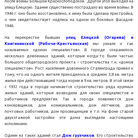
после войны Большой Краснослободской. Другой угол выходил на
улицу Елецкую. Здание существенно пострадало во время войны. В
1946 г. оно было восстановлено, к нему была сделана пристройка,
о чем свидетельствует надпись на одном из боковых фасадов:
1946.
На перекрестке бывших
улиц Елецкой (Огарева) и
Княгининской (Рабоче-Крестъянская)
мы узнали о так
называемых «домах специалистов». В городе сохранилось
несколько довоенных зданий, которые когда-то были частью
большого общегородского проекта – строительства т.н. «домов
специалистов». Рост населения довоенного Сталинграда привёл к
тому, что на одного жителя приходилось в среднем 3,8 кв. метра
жилья при действовавшей тогда норме в 9 кв. метров. В этой связи
с 1932 года в городе начинается строительство ряда крупных
жилых зданий, которые возводили для своих специалистов и
работников предприятия. Так в городе появляются дом
консервщиков, дом коммунальников, дом лётчиков, дом
почтовых работников, дом просвещенцев и т.п. На фоне старой
двухэтажной застройки эти дома выглядели настоящими
исполинами.
Одним из таких зданий стал
Дом грузчиков
. Его строительство