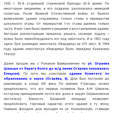
1942 г. 92-й отдельной стрелковой бригады 62-й армии. По
некоторым сведениям, в его подвалах располагался немецкий
госпиталь. После Великой Отечественной войны от былого
великолепия здания сохранились только стены и перекрытие
цокольного этажа. От перекрытий 1-го этажа уцелела только
часть. И все-таки было принято решение о восстановлении здания.
Авторам реконструкции пришлось решать сложную задачу –
нужно было переоборудовать его под кинотеатр. И в 1952 году
здесь был размещен кинотеатр «Гвардеец» на 675 мест. В 1994
году здание кинотеатра «Гвардеец» было передано Казачьему
театру.
Далее прошли мы с Романом Валерьевичем по
ул. Ограева
(раньше от берега Волги до ж/д линии Огарева называлась
Елецкая).
По пути мы осмотрели
здание Комитета по
образованию и науке (Огарёва, 6).
Дом был построен до
революции, в конце XIX века. По мнению Р.Шкоды, можно
предположить, что его первым хозяином был А.М. Шлыков,
которому принадлежали почти все дома в округе («Шлыковское
местечко»). Близость Базарной площади позволяет
предположить торговый характер этого здания в ту эпоху.
Главным фасадом дом выходил на ул. Коломенскую, ставшую