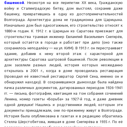
башенкой
. Несмотря на все перипетии XX века, Гражданскую
войну и Сталинградскую битву, дом выстоял, сохранив даже
башенку, превратившись в одну из достопримечательностей
Волгограда. Архитектура дома не традиционна для Царицына.
Изначально дом был одноэтажным, его строительство относят к
1880-м годам. К 1912 г. в Царицын из Саратова приезжает для
строительства трамвая инженер Евлампий Васильевич Снегирёв,
который остаётся в городе и работает при депо (оно также
сохранилось неподалёку — на ул. КИМ). В 1913 г. он перестраивает
здание, добавив к нему второй этаж с характерной для
архитектуры Саратова шатровой башенкой. После революции в
дом заселили разных людей, история которых неожиданно
открылась в 2001 г., когда в доме проводилась реставрация
(проводил её известный реставратор Сергей Сена, именно он и
обнаружил находку). В сохранившемся дымоходе была найдена
пачка различных документов, датированных периодом 1926-1941
гг. — письма, фотографии, квитанция на том собрания сочинений
Ленина, номер газеты «Борьба» за 1927-й год, и даже дневник
одной девушки! Нашлись и родственники людей, которым эти
документы принадлежали, они по-прежнему живут в Волгограде.
История была опубликована в газетах и в редакцию обратилась
Стелла Шерстобитова, жившая в доме Снегирёва в 1935 г. По её