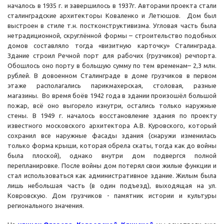
началось в 1935 г. и завершилось в 1937г. Авторами проекта стали
сталинградские архитекторы Коваленко и Летюшов. Дом был
выстроен в стиле т.н. постконструктивизма. Угловая часть была
нетрадиционной, скруглённой формы – строительство подобных
домов составляло тогда «визитную карточку» Сталинграда.
Здание строил Речной порт для рабочих (грузчиков) речпорта.
Обошлось оно порту в большую сумму по тем временам– 2,3 млн.
рублей. В довоенном Сталинграде в доме грузчиков в первом
этаже располагались парикмахерская, столовая, разные
магазины. Во время боёв 1942 года в здании произошёл большой
пожар, всё оно выгорело изнутри, остались только наружные
стены. В 1949 г. началось восстановление здания по проекту
известного московского архитектора А.В. Куровского, который
сохранил все наружные фасады здания (снаружи изменилась
только форма крыши, которая обрела скаты, тогда как до войны
была плоской), однако внутри дом подвергся полной
перепланировке. После войны дом потерял свои жилые функции и
стал использоваться как административное здание. Жилым была
лишь небольшая часть (в один подъезд), выходящая на ул.
Ковровскую. Дом грузчиков - памятник истории и культуры
регионального значения.