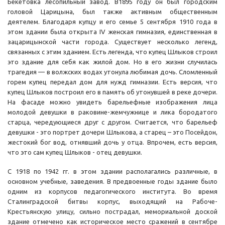
Бекетовка лесопильный завод. В1895 году он был городским
головой Царицына, был также активным общественным
деятелем. Благодаря купцу и его семье 5 сентября 1910 года в
этом здании была открыта IV женская гимназия, единственная в
зацарицынской части города. Существует несколько легенд,
связанных с этим зданием. Есть легенда, что купец Шлыков строил
это здание для себя как жилой дом. Но в его жизни случилась
трагедия — в волжских водах утонула любимая дочь. Сломленный
горем купец передал дом для нужд гимназии. Есть версия, что
купец Шлыков построил его в память об утонувшей в реке дочери.
На фасаде можно увидеть барельефные изображения лица
молодой девушки в раковине-жемчужнице и лика бородатого
старца, чередующиеся друг с другом. Считается, что барельеф
девушки - это портрет дочери Шлыкова, а старец – это Посейдон,
жестокий бог вод, отнявший дочь у отца. Впрочем, есть версия,
что это сам купец Шлыков - отец девушки.
С 1918 по 1942 гг. в этом здании располагались различные, в
основном учебные, заведения. В предвоенные годы здание было
одним из корпусов педагогического института. Во время
Сталинградской битвы корпус, выходящий на Рабоче-
Крестьянскую улицу, сильно пострадал, мемориальной доской
здание отмечено как историческое место сражений в сентябре