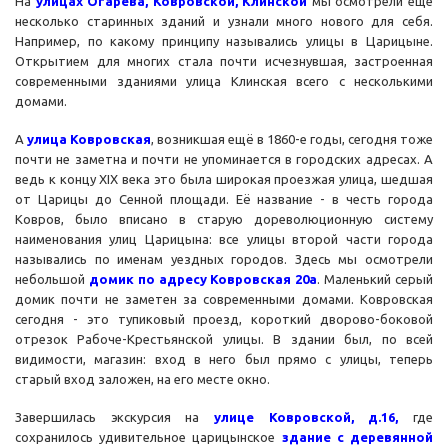
На
улицах Огарева, Ковровской, Клинской
мы осмотрели еще
несколько старинных зданий и узнали много нового для себя.
Например, по какому принципу назывались улицы в Царицыне.
Открытием для многих стала почти исчезнувшая, застроенная
современными зданиями улица Клинская всего с несколькими
домами.
А
улица Ковровская
, возникшая ещё в 1860-е годы, сегодня тоже
почти не заметна и почти не упоминается в городских адресах. А
ведь к концу XIX века это была широкая проезжая улица, шедшая
от Царицы до Сенной площади. Её название - в честь города
Ковров, было вписано в старую дореволюционную систему
наименования улиц Царицына: все улицы второй части города
назывались по именам уездных городов. Здесь мы осмотрели
небольшой
домик по адресу Ковровская 20а
. Маленький серый
домик почти не заметен за современными домами. Ковровская
сегодня - это тупиковый проезд, короткий дворово-боковой
отрезок Рабоче-Крестьянской улицы. В здании был, по всей
видимости, магазин: вход в него был прямо с улицы, теперь
старый вход заложен, на его месте окно.
Завершилась экскурсия на
улице Ковровской, д.16,
где
сохранилось удивительное царицынское
здание с деревянной