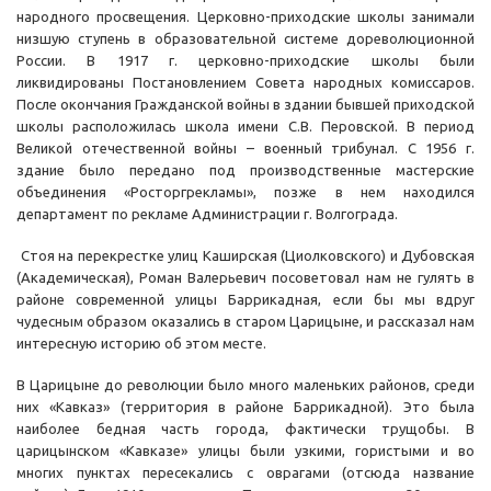
народного просвещения. Церковно-приходские школы занимали
низшую ступень в образовательной системе дореволюционной
России. В 1917 г. церковно-приходские школы были
ликвидированы Постановлением Совета народных комиссаров.
После окончания Гражданской войны в здании бывшей приходской
школы расположилась школа имени С.В. Перовской. В период
Великой отечественной войны – военный трибунал. С 1956 г.
здание было передано под производственные мастерские
объединения «Росторгрекламы», позже в нем находился
департамент по рекламе Администрации г. Волгограда.
Стоя на перекрестке улиц Каширская (Циолковского) и Дубовская
(Академическая), Роман Валерьевич посоветовал нам не гулять в
районе современной улицы Баррикадная, если бы мы вдруг
чудесным образом оказались в старом Царицыне, и рассказал нам
интересную историю об этом месте.
В Царицыне до революции было много маленьких районов, среди
них «Кавказ» (территория в районе Баррикадной). Это была
наиболее бедная часть города, фактически трущобы. В
царицынском «Кавказе» улицы были узкими, гористыми и во
многих пунктах пересекались с оврагами (отсюда название