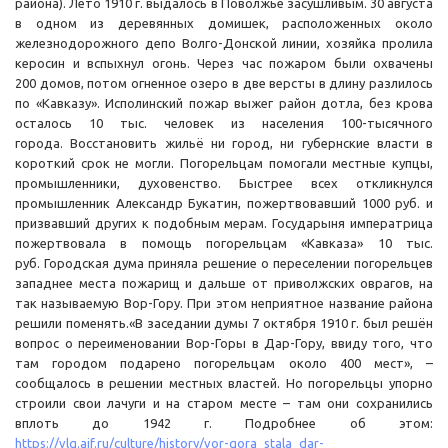
района). Лето 1910 г. выдалось в Поволжье засушливым. 30 августа
в одном из деревянных домишек, расположенных около
железнодорожного депо Волго-Донской линии, хозяйка пролила
керосин и вспыхнул огонь. Через час пожаром были охвачены
200 домов, потом огненное озеро в две версты в длину разлилось
по «Кавказу». Исполинский пожар выжег район дотла, без крова
осталось 10 тыс. человек из населения 100-тысячного
города. Восстановить жильё ни город, ни губернские власти в
короткий срок не могли. Погорельцам помогали местные купцы,
промышленники, духовенство. Быстрее всех откликнулся
промышленник Александр Букатин, пожертвовавший 1000 руб. и
призвавший других к подобным мерам. Государыня императрица
пожертвовала в помощь погорельцам «Кавказа» 10 тыс.
руб. Городская дума приняла решение о переселении погорельцев
западнее места пожарищ и дальше от приволжских оврагов, на
так называемую Вор-Гору. При этом неприятное название района
решили поменять.«В заседании думы 7 октября 1910 г. был решён
вопрос о переименовании Вор-Горы в Дар-Гору, ввиду того, что
там городом подарено погорельцам около 400 мест», –
сообщалось в решении местных властей. Но погорельцы упорно
строили свои лачуги и на старом месте – там они сохранились
вплоть до 1942 г. Подробнее об этом:
https://vlg.aif.ru/culture/history/vor-gora_stala_dar-