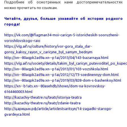
Подробнее об осмотренных нами достопримечательностях
можно прочитать по ссылкам.
Читайте, друзья, больше узнавайте об истории родного
города!
https://vk.com/@flagman34-moi-caricyn-5-istoricheskih-sooruzhenii-
voroshilovskogo-raio
https://vlg.aif.ru/culture/history/vor-gora_stala_dar-
goroy_kakoy_rayon_v_caricyne_byl_samym_bednym
http://xn--80aqpk2ad9a.xn--p1ai/2013/04/143-bazarnaya.html
https://vlg.aif.ru/society/details/takim_byl_caricyn_putevoditel_po_k
http://xn--80aqpk2ad9a.xn--p1ai/2013/01/103-vozshkola.html
http://xn--80aqpk2ad9a.xn--p1ai/2012/12/73-soedinennyy-dom.html
http://xn--80aqpk2ad9a.xn--p1ai/2019/03/828-dom-s-bashenkoy.html
https://xn--b1ats.xn--80asehdb/shows/dom-na-kovrovskoy-
6164460003.html
http://kazachiy-theatre.ru/teatr/istoriya-teatra
http://kazachiy-theatre.ru/teatr/zdanie-teatra
http://царицын.рф/article/articlestsaritsyn/14-zagadki-starogo-
gvardeyca.html