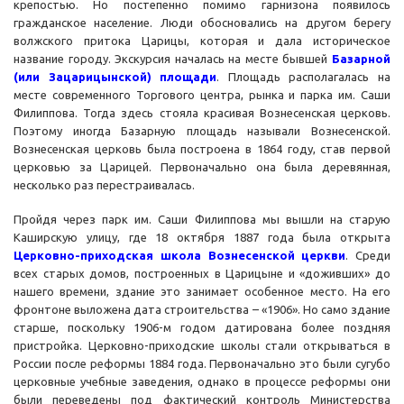
крепостью. Но постепенно помимо гарнизона появилось
гражданское население. Люди обосновались на другом берегу
волжского притока Царицы, которая и дала историческое
название городу. Экскурсия началась на месте бывшей
Базарной
(или Зацарицынской) площади
. Площадь располагалась на
месте современного Торгового центра, рынка и парка им. Саши
Филиппова. Тогда здесь стояла красивая Вознесенская церковь.
Поэтому иногда Базарную площадь называли Вознесенской.
Вознесенская церковь была построена в 1864 году, став первой
церковью за Царицей. Первоначально она была деревянная,
несколько раз перестраивалась.
Пройдя через парк им. Саши Филиппова мы вышли на старую
Каширскую улицу, где 18 октября 1887 года была открыта
Церковно-приходская школа Вознесенской церкви
. Среди
всех старых домов, построенных в Царицыне и «доживших» до
нашего времени, здание это занимает особенное место. На его
фронтоне выложена дата строительства – «1906». Но само здание
старше, поскольку 1906-м годом датирована более поздняя
пристройка. Церковно-приходские школы стали открываться в
России после реформы 1884 года. Первоначально это были сугубо
церковные учебные заведения, однако в процессе реформы они
были переведены под фактический контроль Министерства