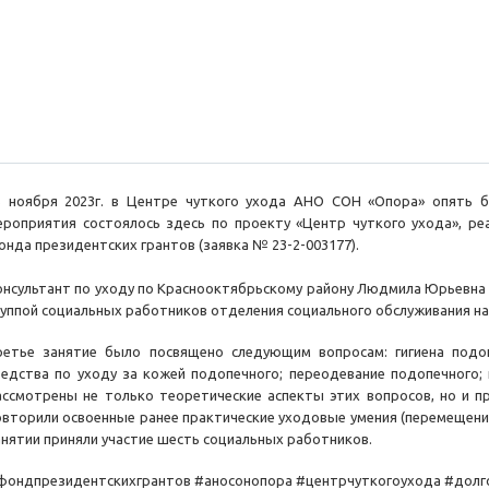
5 ноября 2023г. в Центре чуткого ухода АНО СОН «Опора» опять 
ероприятия состоялось здесь по проекту «Центр чуткого ухода», р
онда президентских грантов (заявка № 23-2-003177).
онсультант по уходу по Краснооктябрьскому району Людмила Юрьевна 
руппой социальных работников отделения социального обслуживания н
ретье занятие было посвящено следующим вопросам: гигиена подо
редства по уходу за кожей подопечного; переодевание подопечного;
ассмотрены не только теоретические аспекты этих вопросов, но и п
овторили освоенные ранее практические уходовые умения (перемещение
анятии приняли участие шесть социальных работников.
фондпрезидентскихгрантов #аносонопора #центрчуткогоухода #дол