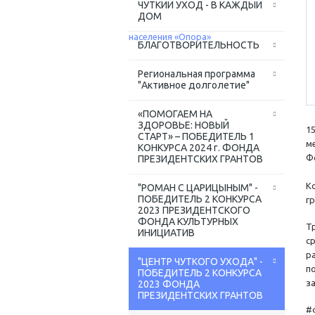
ЧУТКИЙ УХОД - В КАЖДЫЙ
ДОМ
БЛАГОТВОРИТЕЛЬНОСТЬ
Региональная программа
"Активное долголетие"
«ПОМОГАЕМ НА
ЗДОРОВЬЕ: НОВЫЙ
1
СТАРТ» – ПОБЕДИТЕЛЬ 1
м
КОНКУРСА 2024 г. ФОНДА
Ф
ПРЕЗИДЕНТСКИХ ГРАНТОВ
К
"РОМАН С ЦАРИЦЫНЫМ" -
ПОБЕДИТЕЛЬ 2 КОНКУРСА
г
2023 ПРЕЗИДЕНТСКОГО
ФОНДА КУЛЬТУРНЫХ
Т
ИНИЦИАТИВ
с
р
"ЦЕНТР ЧУТКОГО УХОДА" -
п
ПОБЕДИТЕЛЬ 2 КОНКУРСА
з
2023 ФОНДА
ПРЕЗИДЕНТСКИХ ГРАНТОВ
#