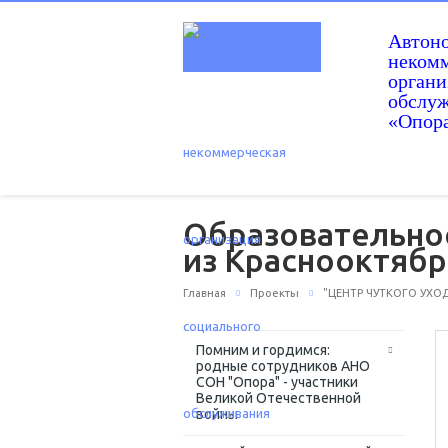
Автон
некомм
орган
обслу
«Опор
Образовательно
из Краснооктябр
Главная
Проекты
"ЦЕНТР ЧУТКОГО УХОД
Помним и гордимся:
родные сотрудников АНО
СОН "Опора" - участники
Великой Отечественной
войны