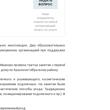
ЗАДАТЬ
ВОПРОС
Наши
специалисты
ответят на любой
интересующий
вопрос по услуге
было многолюдно. Два образовательных
еализуемому организацией при поддержке
Иванова провела третье занятие с первой
а дому по Краснооктябрьскому району.
печного и ухаживающего; косметические
 кормление подопечных. На занятии были
рактические способы ухода. Традиционно
, позиционирование подопечного и пр.). В
говременныйуход