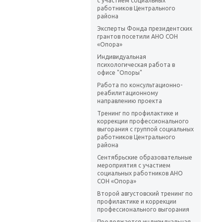
с участием социальных
работников Центрального
района
Эксперты Фонда президентских
грантов посетили АНО СОН
«Опора»
Индивидуальная
психологическая работа в
офисе "Опоры"
Работа по консультационно-
реабилитационному
направлению проекта
Тренинг по профилактике и
коррекции профессионального
выгорания с группой социальных
работников Центрального
района
Сентябрьские образовательные
мероприятия с участием
социальных работников АНО
СОН «Опора»
Второй августовский тренинг по
профилактике и коррекции
профессионального выгорания
Продолжается индивидуальная