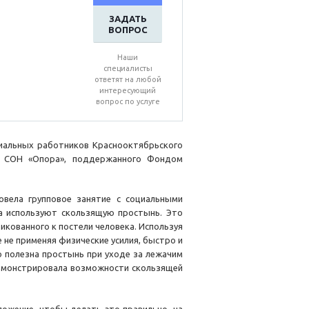
ЗАДАТЬ
ВОПРОС
Наши
специалисты
ответят на любой
интересующий
вопрос по услуге
циальных работников Краснооктябрьского
О СОН «Опора», поддержанного Фондом
овела групповое занятие с социальными
а используют скользящую простынь. Это
икованного к постели человека. Используя
 не применяя физические усилия, быстро и
о полезна простынь при уходе за лежачим
демонстрировала возможности скользящей