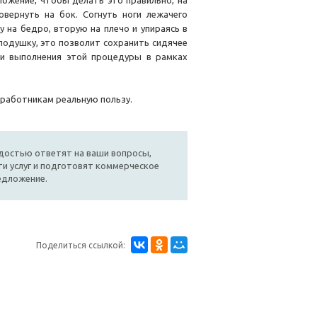
ожение, чтобы делать это правильно, на
вернуть на бок. Согнуть ноги лежачего
у на бедро, вторую на плечо и упираясь в
подушку, это позволит сохранить сидячее
ки выполнения этой процедуры в рамках
 работникам реальную пользу.
достью ответят на ваши вопросы,
и услуг и подготовят коммерческое
едложение.
Поделиться ссылкой: