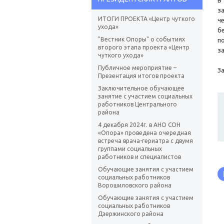
В
з
ИТОГИ ПРОЕКТА «Центр чуткого
ч
ухода»
б
"Вестник Опоры" о событиях
п
второго этапа проекта «Центр
з
чуткого ухода»
Публичное мероприятие –
З
Презентация итогов проекта
Заключительное обучающее
занятие с участием социальных
работников Центрального
района
4 декабря 2024г. в АНО СОН
«Опора» проведена очередная
встреча врача-гериатра с двумя
группами социальных
работников и специалистов
Обучающие занятия с участием
социальных работников
Ворошиловского района
Обучающие занятия с участием
социальных работников
Дзержинского района