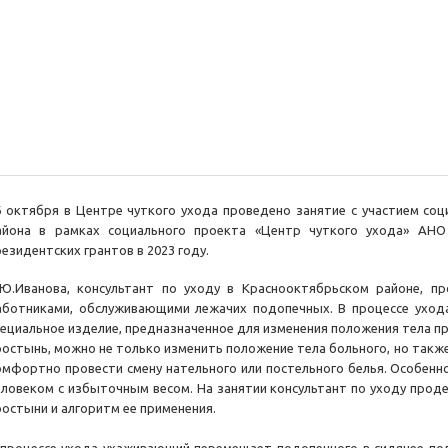
6 октября в Центре чуткого ухода проведено занятие с участием со
айона в рамках социального проекта «Центр чуткого ухода» АН
резидентских грантов в 2023 году.
.Ю.Иванова, консультант по уходу в Краснооктябрьском районе, пр
аботниками, обслуживающими лежачих подопечных. В процессе уход
пециальное изделие, предназначенное для изменения положения тела пр
ростынь, можно не только изменить положение тела больного, но также
омфортно провести смену нательного или постельного белья. Особенн
еловеком с избыточным весом. На занятии консультант по уходу про
ростыни и алгоритм ее применения.