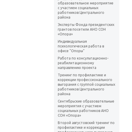
образовательное мероприятие
с участием социальных
работников Центрального
района
Эксперты Фонда президентских
грантов посетили АНО СОН
«Опора»
Индивидуальная
психологическая работа в
офисе "Опоры"
Работа по консультационно-
реабилитационному
направлению проекта
Тренинг по профилактике и
коррекции профессионального
выгорания с группой социальных
работников Центрального
района
Сентябрьские образовательные
мероприятия с участием
социальных работников АНО
СОН «Опора»
Второй августовский тренинг по
профилактике и коррекции