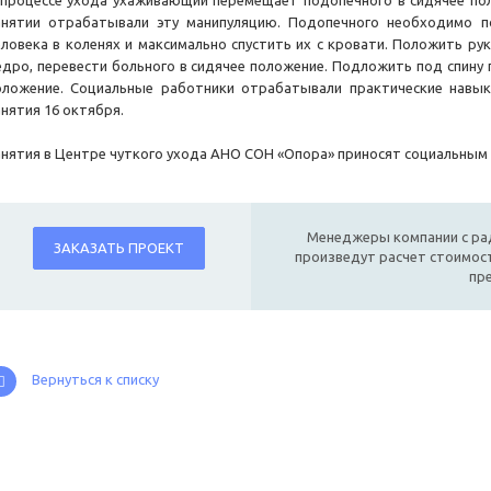
 процессе ухода ухаживающий перемещает подопечного в сидячее пол
анятии отрабатывали эту манипуляцию. Подопечного необходимо по
еловека в коленях и максимально спустить их с кровати. Положить рук
едро, перевести больного в сидячее положение. Подложить под спину 
оложение. Социальные работники отрабатывали практические навы
анятия 16 октября.
анятия в Центре чуткого ухода АНО СОН «Опора» приносят социальным
Менеджеры компании с ра
ЗАКАЗАТЬ ПРОЕКТ
произведут расчет стоимост
пр
Вернуться к списку