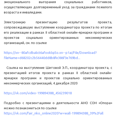
эмоционального выгорания социальных работников,
осуществляющих долговременный уход за гражданами пожилого
возраста и инвалидами.
Электронную презентацию результатов проекта,
сопровождавшую выступление координатора проекта по итогам
его реализации в рамках II областной онлайн-ярмарки программ и
проектов социально ориентированных некоммерческих
организаций, см. по ссылке
https://xn--80afcdbalict6afooklqi5o.xn--p1ai/File/Download?
fileName=d68202c2b56440dd8b8fe386f3e769bd...
Ссылка на выступление Шитовой Э.П., координатора проекта, с
презентацией итогов проекта в рамках II областной онлайн-
ярмарки программ и проектов социально ориентированных
некоммерческих организаций, 4 декабря 2020
https://vk.com/video-199894388_456239018
Подробно с презентациями о деятельности АНО СОН «Опора»
можно познакомиться по ссылке
https://vk.com/fair_nko_online2020?w=wall-199894388_39%2Fall