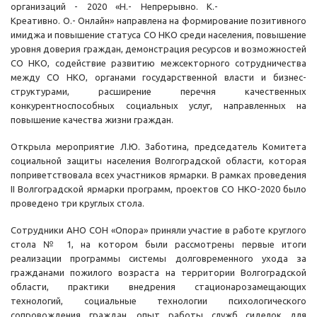
организаций - 2020 «Н.- Непрерывно. К.-
Креативно. О.- Онлайн» направлена на формирование позитивного
имиджа и повышение статуса СО НКО среди населения, повышение
уровня доверия граждан, демонстрация ресурсов и возможностей
СО НКО, содействие развитию межсекторного сотрудничества
между СО НКО, органами государственной власти и бизнес-
структурами, расширение перечня качественных
конкурентноспособных социальных услуг, направленных на
повышение качества жизни граждан.
Открыла мероприятие Л.Ю. Заботина, председатель Комитета
социальной защиты населения Волгоградской области, которая
поприветствовала всех участников ярмарки. В рамках проведения
II Волгоградской ярмарки программ, проектов СО НКО-2020 было
проведено три круглых стола.
Сотрудники АНО СОН «Опора» приняли участие в работе круглого
стола № 1, на котором были рассмотрены первые итоги
реализации программы системы долговременного ухода за
гражданами пожилого возраста на территории Волгоградской
области, практики внедрения стационарозамещающих
технологий, социальные технологии психологического
сопровождения граждан, опыт работы служб сиделок для