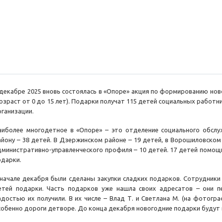
 декабре 2025 вновь состоялась в «Опоре» акция по формированию но
возраст от 0 до 15 лет). Подарки получат 115 детей социальных работн
рганизации.
аиболее многодетное в «Опоре» – это отделение социального обслу
айону – 38 детей. В Дзержинском районе – 19 детей, в Ворошиловском 
дминистративно-управленческого профиля – 10 детей. 17 детей помощ
одарки.
 начале декабря были сделаны закупки сладких подарков. Сотрудники
етей подарки. Часть подарков уже нашла своих адресатов – они 
адостью их получили. В их числе – Влад Т. и Светлана М. (на фотогр
собенно дороги детворе. До конца декабря новогодние подарки будут