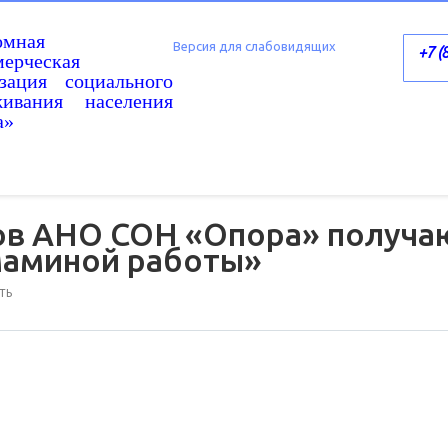
омная
Версия для слабовидящих
+7 (
ерческая
изация социального
живания населения
а»
ов АНО СОН «Опора» получа
маминой работы»
ТЬ