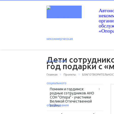
Автон
некомм
орган
обслу
«Опор
Дети сотрудник
год подарки с «
Главная
Проекты
БЛАГОТВОРИТЕЛЬНОС
Помним и гордимся:
родные сотрудников АНО
СОН "Опора" - участники
Великой Отечественной
войны