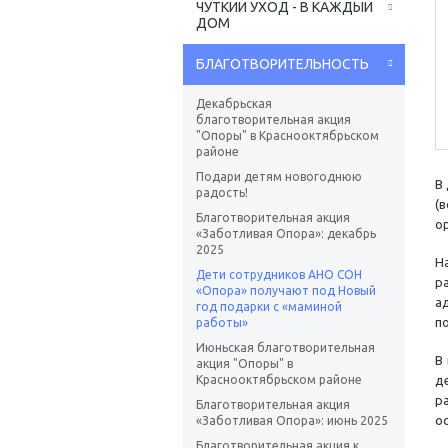
ЧУТКИЙ УХОД - В КАЖДЫЙ
ДОМ
БЛАГОТВОРИТЕЛЬНОСТЬ
Декабрьская
благотворительная акция
"Опоры" в Краснооктябрьском
районе
Подари детям новогоднюю
В
радость!
(
Благотворительная акция
о
«Заботливая Опора»: декабрь
2025
Н
Дети сотрудников АНО СОН
р
«Опора» получают под Новый
а
год подарки с «маминой
п
работы»
Июньская благотворительная
В
акция "Опоры" в
Краснооктябрьском районе
д
р
Благотворительная акция
о
«Заботливая Опора»: июнь 2025
Благотворительная акция к