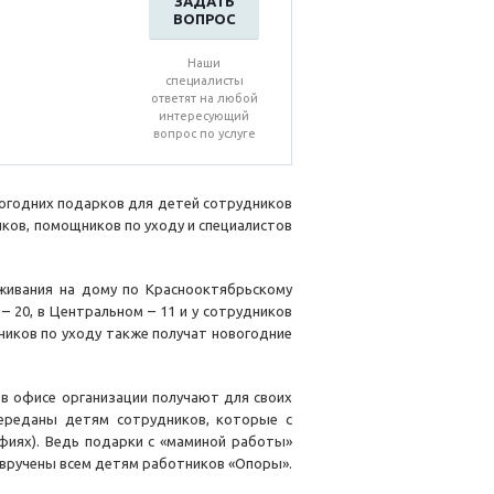
ЗАДАТЬ
ВОПРОС
Наши
специалисты
ответят на любой
интересующий
вопрос по услуге
вогодних подарков для детей сотрудников
иков, помощников по уходу и специалистов
живания на дому по Краснооктябрьскому
– 20, в Центральном – 11 и у сотрудников
ников по уходу также получат новогодние
 в офисе организации получают для своих
переданы детям сотрудников, которые с
афиях). Ведь подарки с «маминой работы»
 вручены всем детям работников «Опоры».