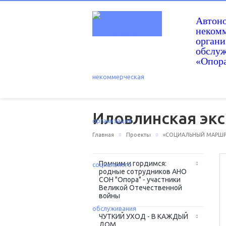
Автон
некомм
орган
обслу
«Опор
Иловлинская экс
Главная
Проекты
«СОЦИАЛЬНЫЙ МАРШРУТ
Помним и гордимся:
родные сотрудников АНО
СОН "Опора" - участники
Великой Отечественной
войны
ЧУТКИЙ УХОД - В КАЖДЫЙ
ДОМ