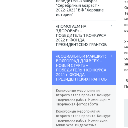
победитель конкурса
т
"Серебряный возраст -
О
2022-2023" БФ "Хорошие
Т
истории"
м
в
«ПОМОГАЕМ НА
ц
ЗДОРОВЬЕ» –
ПОБЕДИТЕЛЬ 1 КОНКУРСА
2022 г. ФОНДА
У
ПРЕЗИДЕНТСКИХ ГРАНТОВ
м
е
«СОЦИАЛЬНЫЙ МАРШРУТ:
с
ВОЛГОГРАД ДЛЯ ВСЕХ –
э
НОВЫЙ СТАРТ» –
ПОБЕДИТЕЛЬ 1 КОНКУРСА
п
2021 г. ФОНДА
ПРЕЗИДЕНТСКИХ ГРАНТОВ
Б
П
Конкурсные мероприятия
второго этапа проекта: Конкурс
творческих работ. Номинация –
Творческая фоторабота
Конкурсные мероприятия
второго этапа проекта. Конкурс
творческих работ. Номинации:
Мини-эссе. Видеоотзыв