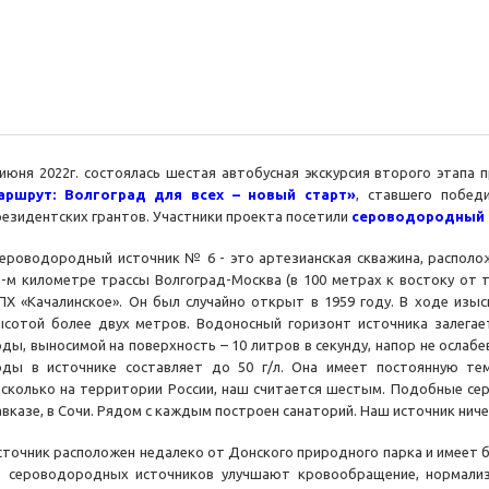
 июня 2022г. состоялась шестая автобусная экскурсия второго этап
аршрут: Волгоград для всех – новый старт»
, ставшего побед
резидентских грантов. Участники проекта посетили
сероводородный и
ероводородный источник № 6 - это артезианская скважина, расположе
2-м километре трасcы Волгоград-Москва (в 100 метрах к востоку от 
ПХ «Качалинское». Он был случайно откpыт в 1959 году. В ходе изы
ысотой более двух метров. Водоносный горизонт источника залегает
оды, выносимой на поверхность – 10 литров в секунду, напор не осла
оды в источнике составляет до 50 г/л. Она имеет постоянную тем
есколько на территории России, наш считается шестым. Подобные се
авказе, в Сочи. Рядом с каждым построен санаторий. Наш источник ниче
сточник расположен недалеко от Донского природного парка и имеет 
з сероводородных источников улучшают кровообращение, нормализ