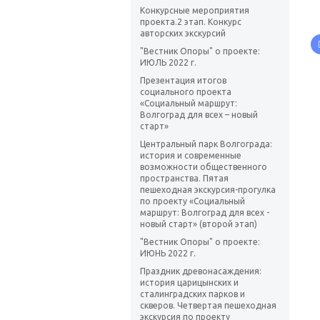
Конкурсные мероприятия
проекта.2 этап. Конкурс
авторских экскурсий
"Вестник Опоры" о проекте:
ИЮЛЬ 2022 г.
Презентация итогов
социального проекта
«Социальный маршрут:
Волгоград для всех – новый
старт»
Центральный парк Волгограда:
история и современные
возможности общественного
пространства. Пятая
пешеходная экскурсия-прогулка
по проекту «Социальный
маршрут: Волгоград для всех -
новый старт» (второй этап)
"Вестник Опоры" о проекте:
ИЮНЬ 2022 г.
Праздник древонасаждения:
история царицынских и
сталинградских парков и
скверов. Четвертая пешеходная
экскурсия по проекту