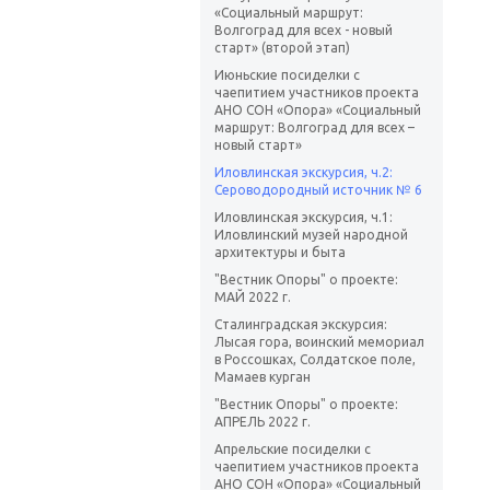
«Социальный маршрут:
Волгоград для всех - новый
старт» (второй этап)
Июньские посиделки с
чаепитием участников проекта
АНО СОН «Опора» «Социальный
маршрут: Волгоград для всех –
новый старт»
Иловлинская экскурсия, ч.2:
Сероводородный источник № 6
Иловлинская экскурсия, ч.1:
Иловлинский музей народной
архитектуры и быта
"Вестник Опоры" о проекте:
МАЙ 2022 г.
Сталинградская экскурсия:
Лысая гора, воинский мемориал
в Россошках, Солдатское поле,
Мамаев курган
"Вестник Опоры" о проекте:
АПРЕЛЬ 2022 г.
Апрельские посиделки с
чаепитием участников проекта
АНО СОН «Опора» «Социальный