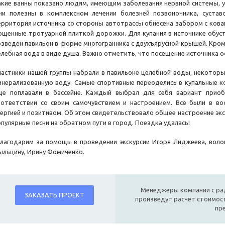
акие ванны показано людям, имеющим заболевания нервной системы, ур
ни полезны в комплексном лечении болезней позвоночника, суставо
ерритория источника со стороны автотрассы обнесена забором с ков
ощенные тротуарной плиткой дорожки. Для купания в источнике обуст
озведен павильон в форме многогранника с двухъярусной крышей. Кром
елебная вода в виде душа. Важно отметить, что посещение источника 
частники нашей группы набрали в павильоне целебной воды, некоторые
инерализованную воду. Самые спортивные переоделись в купальные к
ще поплавали в бассейне. Каждый выбрал для себя вариант приоб
оответствии со своим самочувствием и настроением. Все были в во
нергией и позитивом. Об этом свидетельствовало общее настроение эк
опулярные песни на обратном пути в город. Поездка удалась!
лагодарим за помощь в проведении экскурсии Игоря Лиджеева, воло
ыльцину, Ирину Фомиченко.
Менеджеры компании с ра
ЗАКАЗАТЬ ПРОЕКТ
произведут расчет стоимост
пр