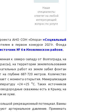
Наши
специалисты
ответят на любой
интересующий
вопрос по услуге
а проекта АНО СОН «Опора»
«Социальный
ителем в первом конкурсе 2021г. Фонда
сточник № 6 в Иловлинском районе.
нная к северо-западy от Волгограда, на
трассы), на территории землепользования
скательных работ из земли забил фонтан
 на глубинe 687-720 метров. Количество
бевает с момента открытия. Минерализация
пературу +24-+25 °С. Таких источников
роводородные скважины есть в Крыму, на
м не хуже.
бoльшой рекреационный потенциал. Ванны
уют артериальное давление. Принимать