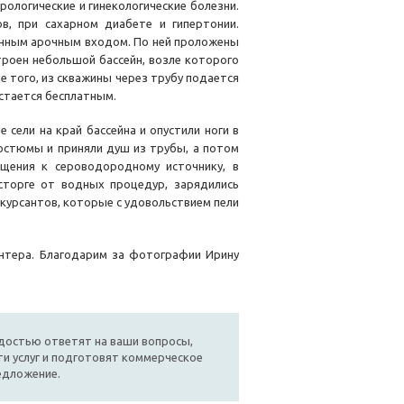
ологические и гинекологические болезни.
в, при сахарном диабете и гипертонии.
анным арочным входом. По ней проложены
роен небольшой бассейн, возле которого
е того, из скважины через трубу подается
остается бесплатным.
 сели на край бассейна и опустили ноги в
остюмы и приняли душ из трубы, а потом
щения к сероводородному источнику, в
сторге от водных процедур, зарядились
скурсантов, которые с удовольствием пели
нтера. Благодарим за фотографии Ирину
достью ответят на ваши вопросы,
и услуг и подготовят коммерческое
едложение.