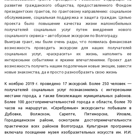
развитие гражданского общества, предоставленного Фондом
президентских грантов, по грантовому направлению: социальное
обслуживание, социальная поддержка и защита граждан. Целью
проекта было повышение качества жизни маломобильных
получателей социальных услуг путем внедрения нового
социального сервиса – автобусные экскурсии по Волгограду.
Выиграв грант, мы были очень рады, что появилась финансовая
возможность проводить экскурсии для наших получателей
социальных услуг, «раскрасить» их жизнь, наполнить ее
интересными событиями и яркими впечатлениями. Проект дал
возможность получить нашим подопечным новые эмоции, завести
новые знакомства, да и просто разнообразить свою жизнь
К ноябрю 2019 г. проведено 17 экскурсий. Более 250 человек —
получателей социальных услуг познакомились с интересными
местами города, а также близлежащих муниципальных районов.
Более 100 достопримечательностей города и области, более 70
часов на маршрутах. «Серебряные» экскурсанты побывали в
Дубовке, Волжском, Сарепте, Пятиморске, Иловле,
Городищенском районе, осмотрели достопримечательности
практически всех районов Волгограда. Культурная программа
включала посещение музея изобразительных искусств им. И.И.