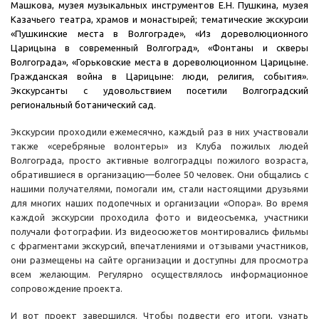
Машкова, музея музыкальных инструментов Е.Н. Пушкина, музея
Казачьего театра, храмов и монастырей; тематические экскурсии
«Пушкинские места в Волгограде», «Из дореволюционного
Царицына в современный Волгоград», «Фонтаны и скверы
Волгограда»,
«Горьковские места в дореволюционном Царицыне.
Гражданская война в Царицыне: люди, религия, события»
.
Экскурсанты с удовольствием посетили Волгоградский
региональный ботанический сад.
Экскурсии проходили ежемесячно, каждый раз в них участвовали
также «серебряные волонтеры» из Клуба пожилых людей
Волгограда, просто активные волгоградцы пожилого возраста,
обратившиеся в организацию—более 50 человек. Они общались с
нашими получателями, помогали им, стали настоящими друзьями
для многих наших подопечных и организации «Опора». Во время
каждой экскурсии проходила фото и видеосъемка, участники
получали фотографии. Из видеосюжетов монтировались фильмы
с фрагментами экскурсий, впечатлениями и отзывами участников,
они размещены на сайте организации и доступны для просмотра
всем желающим. Регулярно осуществлялось информационное
сопровождение проекта.
И вот проект завершился. Чтобы подвести его итоги, узнать