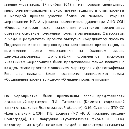
мнение участников, 27 ноября 2019 г. мы провели специальное
мероприятие—заключительную презентацию по итогам проекта,
в которой приняли участие более 20 человек. Открыла
мероприятие И.Г. Ануфриева, заместитель директора АНО СОН
«Опора», которая после приветствия участников презентации
осветила основные положения проекта организации. С рассказом
о ходе и результатах проекта выступил координатор проекта.
Подведение итогов сопровождала электронная презентация, на
протяжении всего мероприятия на большом экране
демонстрировались фотографии фрагментов экскурсий.
Участникам мероприятия были представлены также плакаты о
каждом этапе проекта с описанием маршрутов и фотографиями.
Еще два плаката были посвящены специальным темам:
«Социальный проект в лицах» и «О нашем проекте писали».
На мероприятие были приглашены гости—представители
организаций-партнеров: Я.И. Ситникова (Комитет социальной
защиты населения Волгоградской области), О.М. Суханова (ГБУ СО
«Центральный ЦСЗН), И.Е. Ершова (МУ «Клуб пожилых людей»
Волгограда), Е.О. Лаврухина (туристическая фирма «ВОСКО»),
волонтеры из Клуба пожилых людей и волонтеры-активисты,