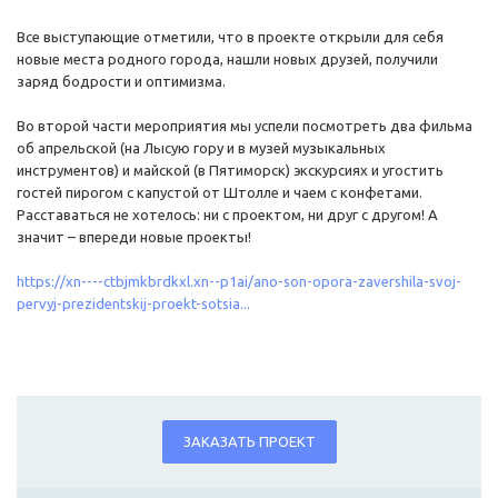
Все выступающие отметили, что в проекте открыли для себя
новые места родного города, нашли новых друзей, получили
заряд бодрости и оптимизма.
Во второй части мероприятия мы успели посмотреть два фильма
об апрельской (на Лысую гору и в музей музыкальных
инструментов) и майской (в Пятиморск) экскурсиях и угостить
гостей пирогом с капустой от Штолле и чаем с конфетами.
Расставаться не хотелось: ни с проектом, ни друг с другом! А
значит – впереди новые проекты!
https://xn----ctbjmkbrdkxl.xn--p1ai/ano-son-opora-zavershila-svoj-
pervyj-prezidentskij-proekt-sotsia...
ЗАКАЗАТЬ ПРОЕКТ