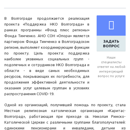
В Волгограде продолжается реализация
проекта «Поддержка НКО Волгограда» в
рамках программы «Фонд плюс регионы»
Фонда Тимченко. АНО СОН «Опора» является
ЗАДАТЬ
партнером Фонда Тимченко в Волгоградском
ВОПРОС
регионе, выполняет координирующие функции
по проекту. Цель проекта: поддержка
Наши
наиболее уязвимых социальных групп -
специалисты
подопечных и сотрудников НКО Волгограда и
ответят на любой
области - в виде самых необходимых
интересующий
ресурсов, покрывающих их потребности, для
вопрос по услуге
продолжения эффективной деятельности и
оказания услуг целевым группам в условиях
распространения COVID-19.
Одной из организаций, получившей помощь по проекту, стала
Местная религиозная католическая организация «Каритас-
Волгоград», работающая при приходе св. Николая Римско-
Католической Церкви с различными группами благополучателей:
одинокими пенсионерами и инвалидами, детьми из