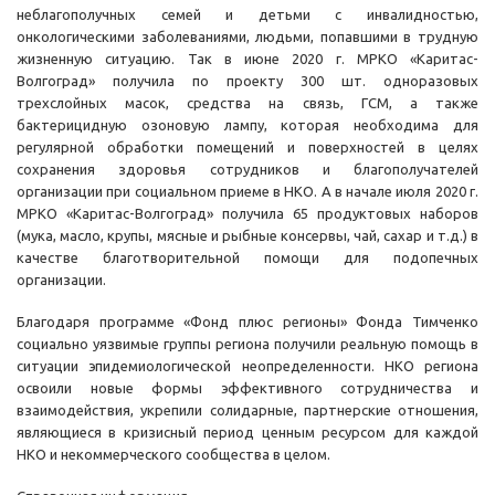
неблагополучных семей и детьми с инвалидностью,
онкологическими заболеваниями, людьми, попавшими в трудную
жизненную ситуацию. Так в июне 2020 г. МРКО «Каритас-
Волгоград» получила по проекту 300 шт. одноразовых
трехслойных масок, средства на связь, ГСМ, а также
бактерицидную озоновую лампу, которая необходима для
регулярной обработки помещений и поверхностей в целях
сохранения здоровья сотрудников и благополучателей
организации при социальном приеме в НКО. А в начале июля 2020 г.
МРКО «Каритас-Волгоград» получила 65 продуктовых наборов
(мука, масло, крупы, мясные и рыбные консервы, чай, сахар и т.д.) в
качестве благотворительной помощи для подопечных
организации.
Благодаря программе «Фонд плюс регионы» Фонда Тимченко
социально уязвимые группы региона получили реальную помощь в
ситуации эпидемиологической неопределенности. НКО региона
освоили новые формы эффективного сотрудничества и
взаимодействия, укрепили солидарные, партнерские отношения,
являющиеся в кризисный период ценным ресурсом для каждой
НКО и некоммерческого сообщества в целом.