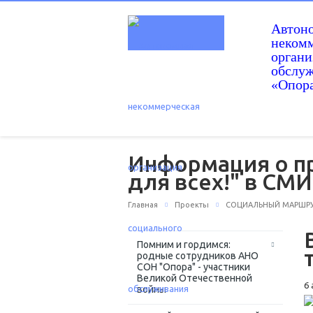
Автон
некомм
орган
обслу
«Опор
Информация о п
для всех!" в СМИ
Главная
Проекты
СОЦИАЛЬНЫЙ МАРШРУТ
Помним и гордимся:
родные сотрудников АНО
СОН "Опора" - участники
Великой Отечественной
6 
войны