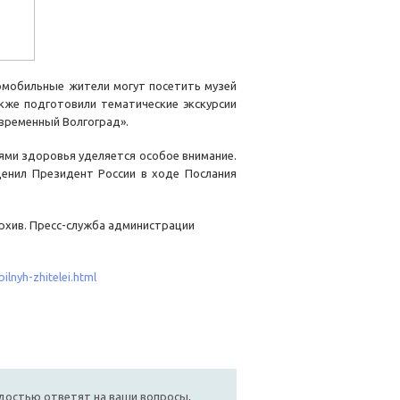
ломобильные жители могут посетить музей
кже подготовили тематические экскурсии
временный Волгоград».
ми здоровья уделяется особое внимание.
ценил Президент России в ходе Послания
архив. Пресс-служба администрации
ilnyh-zhitelei.html
достью ответят на ваши вопросы,