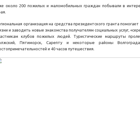
же около 200 пожилых и маломобильных граждан побывали в интер
ая.
егиональная организация на средства президентского гранта помогает
изни и заводить новые знакомства получателям социальных услуг, «се
частникам клубов пожилых людей. Туристические маршруты проле
олжский, Пятиморск, Сарепту и некоторые районы Волгоград
остопримечательностей и 40 часов путешествия.