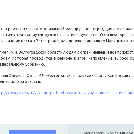
ак, в рамках проекта «Социальный маршрут: Волгоград для всех!» ма
азачьего театра, музей музыкальных инструментов. Организаторы та
Пушкинские места в Волгограде», «Из дореволюционного Царицына в со
тметим, в Волгоградской области людям с ограниченными возможностя
аботу, которая проводится в регионе в этом направлении, высоко о
едеральному Собранию.
ария Хмелева. Фото: ИД «Волгоградская правда» / Сергей Каширский / 
олгоградской области.
tp://krestyane34.ru/v-volgogradskoi-oblasti-razvivayut-turizm-dlja-malomob
Менеджеры компании с ра