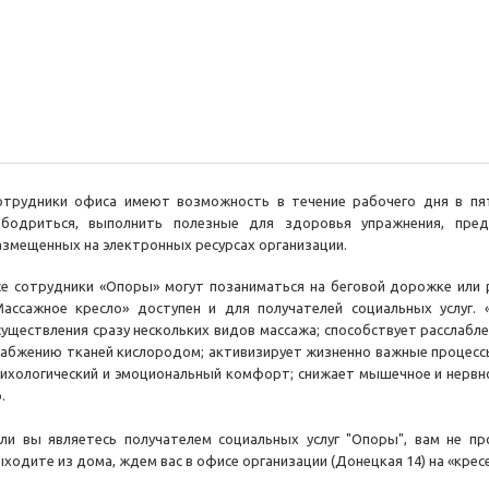
отрудники офиса имеют возможность в течение рабочего дня в пя
збодриться, выполнить полезные для здоровья упражнения, пре
азмещенных на электронных ресурсах организации.
се сотрудники «Опоры» могут позаниматься на беговой дорожке или р
Массажное кресло» доступен и для получателей социальных услуг.
существления сразу нескольких видов массажа; способствует расслаб
набжению тканей кислородом; активизирует жизненно важные процессы
сихологический и эмоциональный комфорт; снижает мышечное и нервно
.
сли вы являетесь получателем социальных услуг "Опоры", вам не п
ыходите из дома, ждем вас в офисе организации (Донецкая 14) на «крес