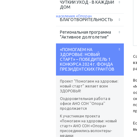
ЧУТКИЙ УХОД - В КАЖДЫЙ
ДОМ
БЛАГОТВОРИТЕЛЬНОСТЬ
Региональная программа
"Активное долголетие"
«ПОМОГАЕМ НА
ЗДОРОВЬЕ: НОВЫЙ
С
СТАРТ» – ПОБЕДИТЕЛЬ 1
в
КОНКУРСА 2024 г. ФОНДА
р
ПРЕЗИДЕНТСКИХ ГРАНТОВ
В
Проект "Помогаем на здоровье:
новый старт" желает всем
«
ЗДОРОВЬЯ!
о
с
Оздоровительная работа в
офисе АНО СОН ''Опора''
п
продолжается
пр
К участникам проекта
«Помогаем на здоровье: новый
Е
старт» АНО СОН «Опора»
в
присоединились волонтеры-
медики