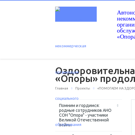
Автон
некомм
орган
обслу
«Опор
Оздоровительна
«Опоры» продол
Главная
Проекты
«ПОМОГАЕМ НА ЗДОРОВ
Помним и гордимся:
родные сотрудников АНО
СОН "Опора" - участники
Великой Отечественной
войны