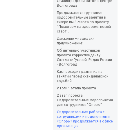
Сталинградской битве, в центре
Волгограда
Продолжаются групповые
оздоровительные занятия в
сквере им.8 Марта по проекту
''Помогаем на здоровье: новый
старт'',
Движение – наших сил
приумножение!
Об интервью участников
проекта корреспонденту
Светлане Гусевой, Радио России
- Волгоград
Как проходит разминка на
занятии перед скандинавской
ходьбой
Итоги 1 этапа проекта
2 этап проекта.
Оздоровительные мероприятия
для сотрудников "Опоры"
Оздоровительная работа с
сотрудниками и подопечными
«Опоры» продолжается в офисе
организации