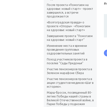
#
После проекта «Помогаем на
здоровье: новый старт» - проект
завершился, а встречи
продолжаются
«Волгоградская правда» о
проекте «Опоры» - «Помогаем
на здоровье: новый старт»
Завершение проекта "Помогаем
на здоровье: новый старт"
Изменение места и времени
проведения групповых
оздоровительных занятий
Поход участников проекта в
поселке "Сады Придонья"
Участие пенсионеров проекта в
Зеленом марафоне Сбера
Участие пенсионеров проекта в
акции студентов-медиков «Шаг в
историю».
Марш-бросок, посвященный 80-
летию Победы нашей страны в
Великой Отечественной войне, в
Парке Победы у подножия