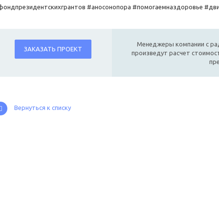
фондпрезидентскихгрантов #аносонопора #помогаемназдоровье #дв
Менеджеры компании с ра
ЗАКАЗАТЬ ПРОЕКТ
произведут расчет стоимост
пр
Вернуться к списку