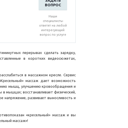
ЗАДАТЬ
ВОПРОС
Наши
специалисты
ответят на любой
интересующий
вопрос по услуге
тиминутных перерывах сделать зарядку,
дставленные в коротких видеосюжетах,
асслабиться в массажном кресле. Сервис
 «Кресельный» массаж дает возможность
лению мышц, улучшению кровообращения и
 в мышцах; восстанавливает физический,
е напряжение, развивает выносливость и
ротивопоказан «кресельный» массаж и вы
ельный массаж»!